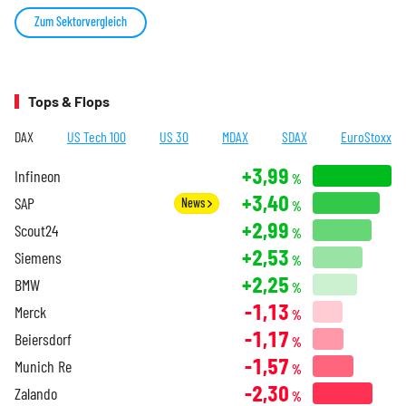
Zum Sektorvergleich
Tops & Flops
DAX
US Tech 100
US 30
MDAX
SDAX
EuroStoxx
+3,99
Infineon
%
+3,40
SAP
News
%
+2,99
Scout24
%
+2,53
Siemens
%
+2,25
BMW
%
-1,13
Merck
%
-1,17
Beiersdorf
%
-1,57
Munich Re
%
-2,30
Zalando
%