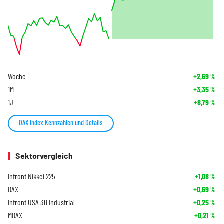
Woche
+2,69
%
1M
+3,35
%
1J
+8,79
%
DAX Index Kennzahlen und Details
Sektorvergleich
Infront Nikkei 225
+1,08
%
DAX
+0,69
%
Infront USA 30 Industrial
+0,25
%
MDAX
+0,21
%