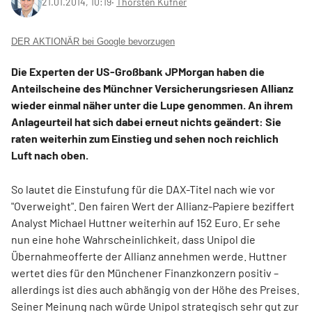
21.01.2014, 10:19
‧
Thorsten Küfner
DER AKTIONÄR bei Google bevorzugen
Die Experten der US-Großbank JPMorgan haben die
Anteilscheine des Münchner Versicherungsriesen Allianz
wieder einmal näher unter die Lupe genommen. An ihrem
Anlageurteil hat sich dabei erneut nichts geändert: Sie
raten weiterhin zum Einstieg und sehen noch reichlich
Luft nach oben.
So lautet die Einstufung für die DAX-Titel nach wie vor
"Overweight". Den fairen Wert der Allianz-Papiere beziffert
Analyst Michael Huttner weiterhin auf 152 Euro. Er sehe
nun eine hohe Wahrscheinlichkeit, dass Unipol die
Übernahmeofferte der Allianz annehmen werde. Huttner
wertet dies für den Münchener Finanzkonzern positiv –
allerdings ist dies auch abhängig von der Höhe des Preises.
Seiner Meinung nach würde Unipol strategisch sehr gut zur