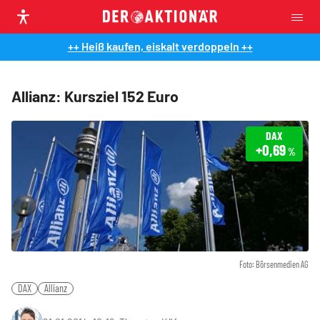
++ Heiß kaufen, eiskalt verdoppeln ++
Allianz: Kursziel 152 Euro
DAX
+0,69
%
Foto: Börsenmedien AG
DAX
Allianz