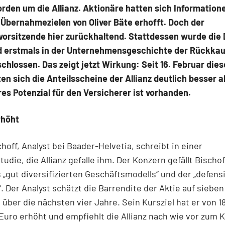
rden um die Allianz. Aktionäre hatten sich Information
Übernahmezielen von Oliver Bäte erhofft. Doch der
vorsitzende hier zurückhaltend. Stattdessen wurde die 
d erstmals in der Unternehmensgeschichte der Rückkau
chlossen. Das zeigt jetzt Wirkung: Seit 16. Februar die
en sich die Anteilsscheine der Allianz deutlich besser a
es Potenzial für den Versicherer ist vorhanden.
rhöht
choff, Analyst bei Baader-Helvetia, schreibt in einer
udie, die Allianz gefalle ihm. Der Konzern gefällt Bischof
„gut diversifizierten Geschäftsmodells“ und der „defens
“. Der Analyst schätzt die Barrendite der Aktie auf siebe
über die nächsten vier Jahre. Sein Kursziel hat er von 1
 Euro erhöht und empfiehlt die Allianz nach wie vor zum K