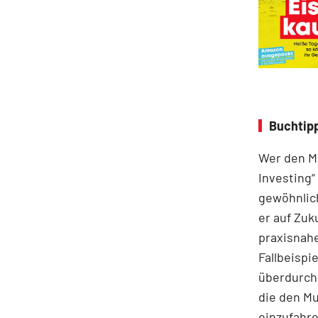
Buchtipp
Wer den Ma
Investing“
gewöhnlich
er auf Zuk
praxisnahe
Fallbeispie
überdurchs
die den M
einzufahre