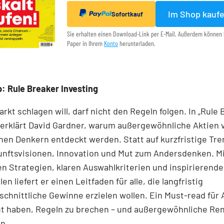
Im Shop kauf
Sofortkauf
Sie erhalten einen Download-Link per E-Mail. Außerdem können 
Paper in Ihrem
Konto
herunterladen.
: Rule Breaker Investing
rkt schlagen will, darf nicht den Regeln folgen. In „Rule
 erklärt David Gardner, warum außergewöhnliche Aktien 
en Denkern entdeckt werden. Statt auf kurzfristige Tre
unftsvisionen, Innovation und Mut zum Andersdenken. M
n Strategien, klaren Auswahlkriterien und inspirierend
len liefert er einen Leit­faden für alle, die langfristig
chnittliche Gewinne erzielen wollen. Ein Must-read für 
ut haben, Regeln zu brechen – und außergewöhnliche Re
n.