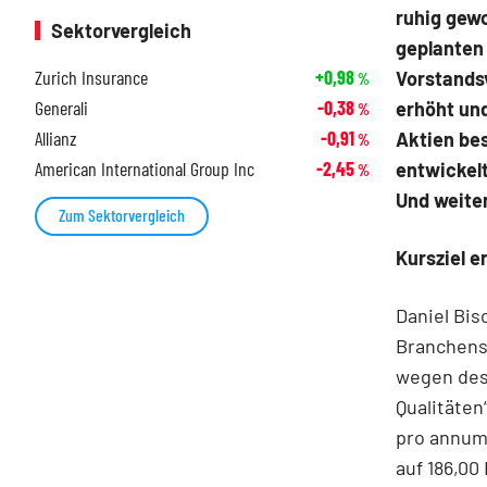
ruhig gewo
Sektorvergleich
geplanten 
Zurich Insurance
+0,98
Vorstands
%
Generali
-0,38
erhöht un
%
Allianz
-0,91
Aktien bes
%
American International Group Inc
-2,45
entwickelt
%
Und weiter
Zum Sektorvergleich
Kursziel e
Daniel Bis
Branchenst
wegen des 
Qualitäten
pro annum 
auf 186,00