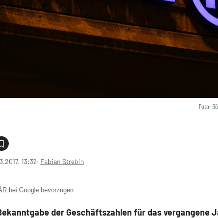
Foto: B
3.2017, 13:32
‧
Fabian Strebin
 bei Google bevorzugen
Bekanntgabe der Geschäftszahlen für das vergangene Ja