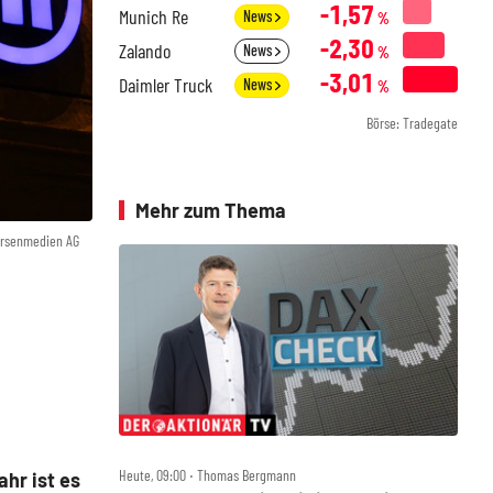
-1,57
Munich Re
News
%
-2,30
Zalando
News
%
-3,01
Daimler Truck
News
%
Börse: Tradegate
Mehr zum Thema
örsenmedien AG
Heute, 09:00 ‧ Thomas Bergmann
hr ist es