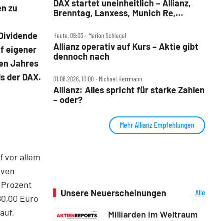
DAX startet uneinheitlich – Allianz,
en zu
Brenntag, Lanxess, Munich Re,
Porsche SE, SUSS MicroTec im Check
Dividende
Heute, 08:03 ‧ Marion Schlegel
Allianz operativ auf Kurs – Aktie gibt
f eigener
dennoch nach
sen Jahres
ls der DAX.
01.08.2026, 10:00 ‧ Michael Herrmann
Allianz: Alles spricht für starke Zahlen
– oder?
Mehr Allianz Empfehlungen
f vor allem
iven
n Prozent
Unsere Neuerscheinungen
Alle
80,00 Euro
Neuerscheinungen
auf.
Milliarden im Weltraum