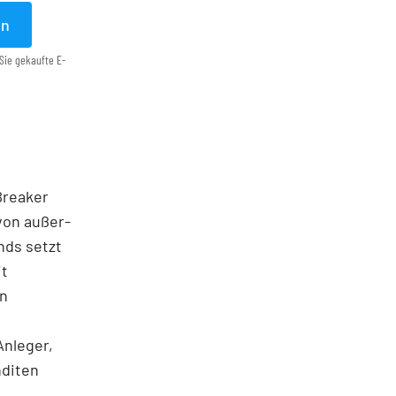
en
Sie gekaufte E-
 Breaker
von außer­
nds setzt
it
en
Anleger,
nditen