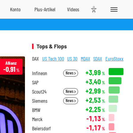
Tops & Flops
DAX
US Tech 100
US 30
MDAX
SDAX
EuroStoxx
Allianz
-0,91
%
+3,99
Infineon
News
%
+3,40
SAP
%
+2,99
Scout24
News
%
+2,53
Siemens
News
%
+2,25
BMW
%
-1,13
Merck
%
-1,17
Beiersdorf
%