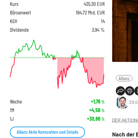
Kurs
435,30
EUR
Börsenwert
164,72 Mrd. EUR
KGV
14
Dividende
3,94 %
Allianz
Woche
+1,76
%
29.0
1M
+4,56
%
1J
+30,86
%
DER AKTIONÄR
Allianz Aktie Kennzahlen und Details
Nach der 