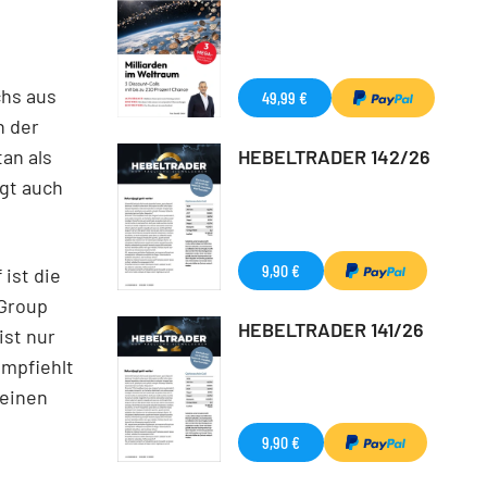
chs aus
49,99 €
h der
HEBELTRADER 142/26
an als
ngt auch
9,90 €
ist die
-Group
HEBELTRADER 141/26
ist nur
empfiehlt
 einen
9,90 €