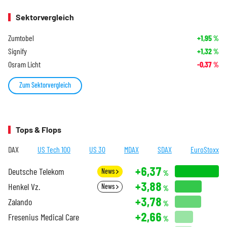
Sektorvergleich
Zumtobel
+1,95
%
Signify
+1,32
%
Osram Licht
-0,37
%
Zum Sektorvergleich
Tops & Flops
DAX
US Tech 100
US 30
MDAX
SDAX
EuroStoxx
+6,37
Deutsche Telekom
News
%
+3,88
Henkel Vz.
News
%
+3,78
Zalando
%
+2,66
Fresenius Medical Care
%