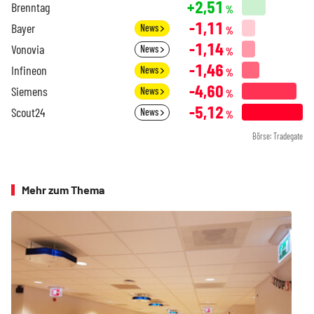
+2,51
Brenntag
%
-1,11
Bayer
News
%
-1,14
Vonovia
News
%
-1,46
Infineon
News
%
-4,60
Siemens
News
%
-5,12
Scout24
News
%
Börse: Tradegate
Mehr zum Thema