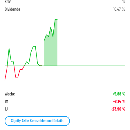
KGV
12
Dividende
10,47 %
Woche
+5,88
%
1M
-8,14
%
1J
-23,96
%
Signify Aktie Kennzahlen und Details