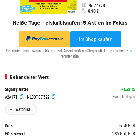
Nr. 33/26
8,90 €
Heiße Tage – eiskalt kaufen: 5 Aktien im Fokus
Im Shop kaufen
Sofortkauf
Sie erhalten einen Download-Link per E-Mail. Außerdem können Sie gekaufte E-Paper in Ihrem
Konto
herunterladen.
Behandelter Wert
Signify Aktie
+1,32
%
A2AJ7T
NL0011821392
Börse:
Tradegate
Watchlist
Kurs
15,36
EUR
Börsenwert
1,84 Mrd. EUR