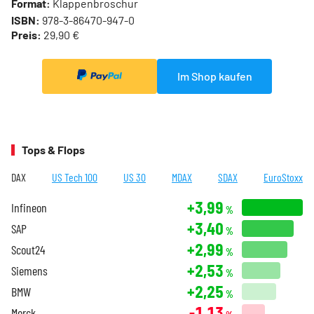
Format:
Klappenbroschur
ISBN:
978-3-86470-947-0
Preis:
29,90 €
Im Shop kaufen
Tops & Flops
DAX
US Tech 100
US 30
MDAX
SDAX
EuroStoxx
+3,99
Infineon
%
+3,40
SAP
%
+2,99
Scout24
%
+2,53
Siemens
%
+2,25
BMW
%
-1,13
Merck