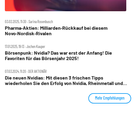
03.02.2025, 11:30 ‧ Sarina Rosenbusch
Pharma‑Aktien: Milliarden‑Rückkauf bei diesem
Novo‑Nordisk‑Rivalen
17.01.2025, 19:13 ‧ Jochen Kauper
Börsenpunk: Nvidia? Das war erst der Anfang! Die
Favoriten für das Börsenjahr 2025!
07.03.2024, 11:20 ‧ DER AKTIONÄR
Die neuen Nvidias: Mit diesen 3 frischen Tipps
wiederholen Sie den Erfolg von Nvidia, Rheinmetall und
Novo Nordisk
Mehr Empfehlungen