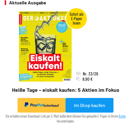
Aktuelle Ausgabe
Nr. 33/26
8,90 €
Heiße Tage – eiskalt kaufen: 5 Aktien im Fokus
Im Shop kaufen
Sofortkauf
Sie erhalten einen Download-Link per E-Mail. Außerdem können Sie gekaufte E-Paper in Ihrem
Konto
herunterladen.