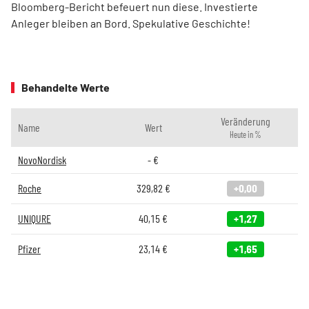
Bloomberg-Bericht befeuert nun diese. Investierte
Anleger bleiben an Bord. Spekulative Geschichte!
Behandelte Werte
Veränderung
Name
Wert
Heute in %
NovoNordisk
-
€
Roche
329,82
€
+0,00
UNIQURE
40,15
€
+1,27
Pfizer
23,14
€
+1,65