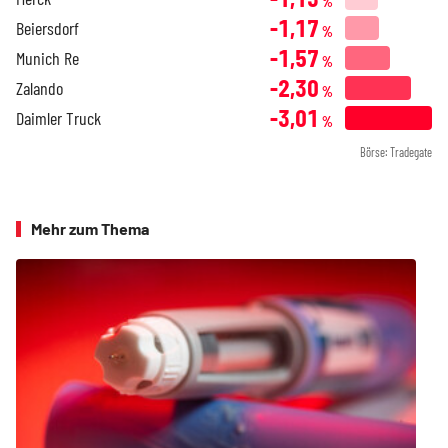
%
-1,17
Beiersdorf
%
-1,57
Munich Re
%
-2,30
Zalando
%
-3,01
Daimler Truck
%
Börse: Tradegate
Mehr zum Thema