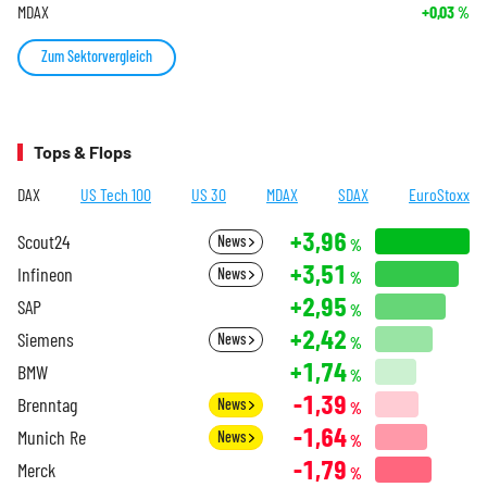
MDAX
+0,03
%
Zum Sektorvergleich
Tops & Flops
DAX
US Tech 100
US 30
MDAX
SDAX
EuroStoxx
+3,96
Scout24
News
%
+3,51
Infineon
News
%
+2,95
SAP
%
+2,42
Siemens
News
%
+1,74
BMW
%
-1,39
Brenntag
News
%
-1,64
Munich Re
News
%
-1,79
Merck
%