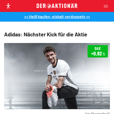
++ Heiß kaufen, eiskalt verdoppeln ++
Adidas: Nächster Kick für die Aktie
DAX
+0,82
%
Foto: Börsenmedien AG