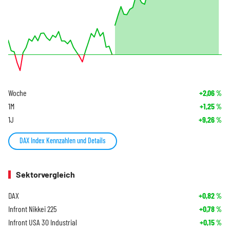
Woche
+2,06
%
1M
+1,25
%
1J
+9,26
%
DAX Index Kennzahlen und Details
Sektorvergleich
DAX
+0,82
%
Infront Nikkei 225
+0,78
%
Infront USA 30 Industrial
+0,15
%