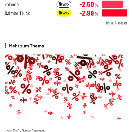
-2,50
Zalando
News
%
-2,99
Daimler Truck
News
%
Börse: Tradegate
Mehr zum Thema
Heute, 14:40 ‧ Thomas Bergmann