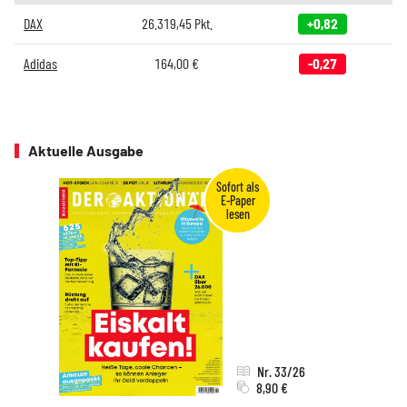
DAX
26.319,45
Pkt.
+0,82
Adidas
164,00
€
-0,27
Aktuelle Ausgabe
Nr. 33/26
8,90 €