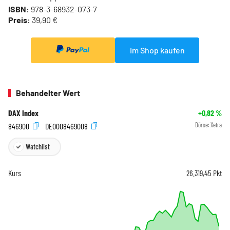
ISBN:
978-3-68932-073-7
Preis:
39,90 €
Im Shop kaufen
Behandelter Wert
DAX Index
+0,82
%
846900
DE0008469008
Börse:
Xetra
Watchlist
Kurs
26.319,45
Pkt