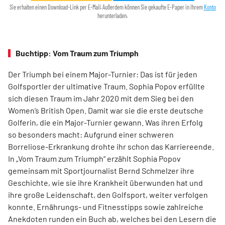
Sie erhalten einen Download-Link per E-Mail. Außerdem können Sie gekaufte E-Paper in Ihrem
Konto
herunterladen.
Buchtipp: Vom Traum zum Triumph
Der Triumph bei einem Major-Turnier: Das ist für jeden
Golfsportler der ultimative Traum. Sophia Popov erfüllte
sich diesen Traum im Jahr 2020 mit dem Sieg bei den
Women’s British Open. Damit war sie die erste deutsche
Golferin, die ein Major-Turnier gewann. Was ihren Erfolg
so besonders macht: Aufgrund einer schweren
Borreliose-­Erkrankung drohte ihr schon das Karriereende.
In „Vom Traum zum Triumph“ erzählt Sophia Popov
gemeinsam mit Sport­journalist Bernd Schmelzer ihre
Geschichte, wie sie ihre Krankheit überwunden hat und
ihre große Leidenschaft, den Golfsport, weiter verfolgen
konnte. Ernährungs- und Fitnesstipps sowie zahlreiche
Anekdoten runden ein Buch ab, welches bei den Lesern die