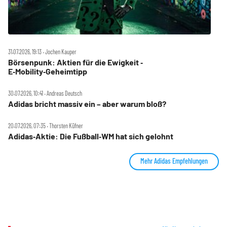
31.07.2026, 19:13 ‧ Jochen Kauper
Börsenpunk: Aktien für die Ewigkeit ‑
E‑Mobility‑Geheimtipp
30.07.2026, 10:41 ‧ Andreas Deutsch
Adidas bricht massiv ein – aber warum bloß?
20.07.2026, 07:35 ‧ Thorsten Küfner
Adidas‑Aktie: Die Fußball‑WM hat sich gelohnt
Mehr Adidas Empfehlungen