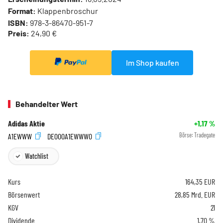
Format:
Klappenbroschur
ISBN:
978-3-86470-951-7
Preis:
24,90 €
Im Shop kaufen
Behandelter Wert
Adidas Aktie
+1,17
%
A1EWWW
DE000A1EWWW0
Börse:
Tradegate
Watchlist
Kurs
164,35
EUR
Börsenwert
28,85 Mrd. EUR
KGV
21
Dividende
1,70 %