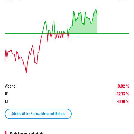
Woche
-9,82
%
1M
-12,13
%
1J
-0,19
%
Adidas Aktie Kennzahlen und Details
Sektorvergleich