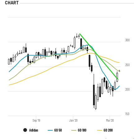
300
250
200
150
Sep '19
Jan '20
Mai '20
Adidas
GD 50
GD 100
GD 200