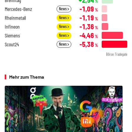
%
-1,09
Mercedes-Benz
News
%
-1,19
Rheinmetall
News
%
-1,36
Infineon
News
%
-4,46
Siemens
News
%
-5,38
Scout24
News
%
Börse: Tradegate
Mehr zum Thema