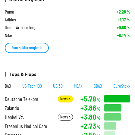
Puma
+2,28
%
Adidas
+1,17
%
Under Armour Inc.
+0,68
%
Nike
+0,14
%
Zum Sektorvergleich
Tops & Flops
DAX
US Tech 100
US 30
MDAX
SDAX
EuroStoxx
+5,79
Deutsche Telekom
News
%
+3,86
Zalando
%
+3,80
Henkel Vz.
News
%
+2,73
Fresenius Medical Care
%
+2,54
Brenntag