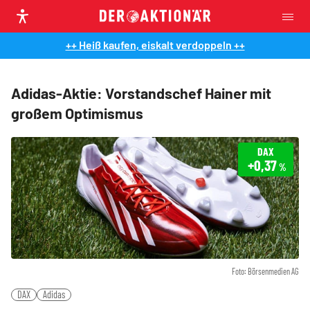
++ Heiß kaufen, eiskalt verdoppeln ++
Adidas-Aktie: Vorstandschef Hainer mit
großem Optimismus
DAX
+0,37
%
Foto: Börsenmedien AG
DAX
Adidas