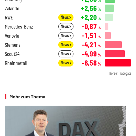
%
+2,56
Zalando
%
+2,20
RWE
News
%
-0,87
Mercedes-Benz
News
%
-1,51
Vonovia
News
%
-4,21
Siemens
News
%
-4,99
Scout24
News
%
-6,58
Rheinmetall
News
%
Börse: Tradegate
Mehr zum Thema