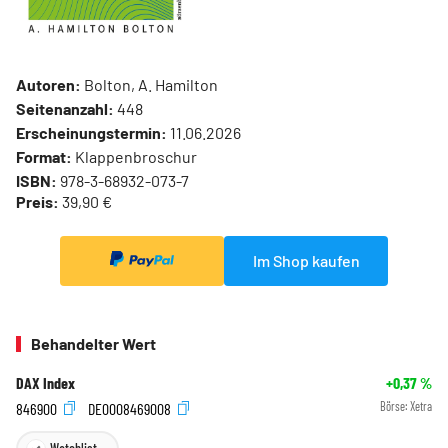
Autoren:
Bolton, A. Hamilton
Seitenanzahl:
448
Erscheinungstermin:
11.06.2026
Format:
Klappenbroschur
ISBN:
978-3-68932-073-7
Preis:
39,90 €
Im Shop kaufen
Behandelter Wert
DAX Index
+0,37
%
846900
DE0008469008
Börse:
Xetra