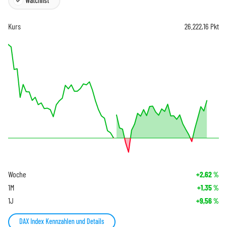
Watchlist
Kurs
26.222,16
Pkt
Woche
+2,62
%
1M
+1,35
%
1J
+9,56
%
DAX Index Kennzahlen und Details