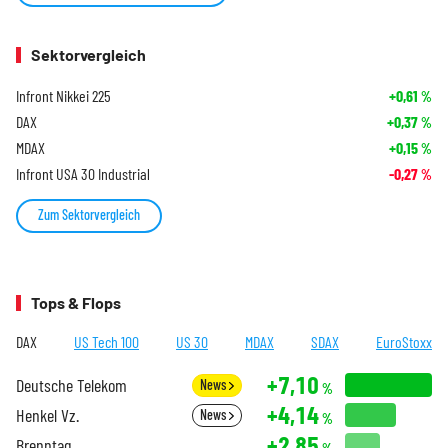
Sektorvergleich
Infront Nikkei 225
+0,61
%
DAX
+0,37
%
MDAX
+0,15
%
Infront USA 30 Industrial
-0,27
%
Zum Sektorvergleich
Tops & Flops
DAX
US Tech 100
US 30
MDAX
SDAX
EuroStoxx
+7,10
Deutsche Telekom
News
%
+4,14
Henkel Vz.
News
%
+2,85
Brenntag