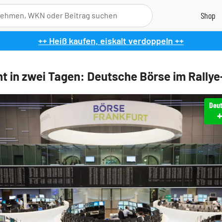
++ Heiß kaufen, eiskalt verdoppeln ++
nt in zwei Tagen: Deutsche Börse im Rally
Deu
+