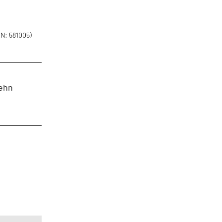
N: 581005)
zehn