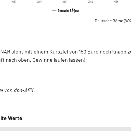
2010
2012
2014
2016
2018
Deutsche BÃ¶rse
Deutsche Börse
(WK
NÄR sieht mit einem Kursziel von 150 Euro noch knapp 
ft nach oben. Gewinne laufen lassen!
al von dpa-AFX.
lte Werte