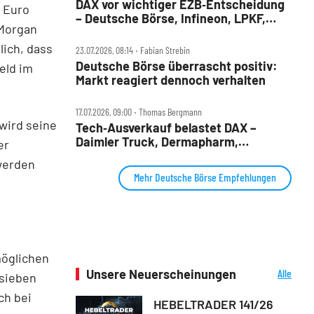
DAX vor wichtiger EZB‑Entscheidung
n Euro
– Deutsche Börse, Infineon, LPKF,
PMorgan
SAP, Sartorius und Traton im Check
ich, dass
23.07.2026, 08:14 ‧ Fabian Strebin
Deutsche Börse überrascht positiv:
eld im
Markt reagiert dennoch verhalten
17.07.2026, 09:00 ‧ Thomas Bergmann
wird seine
Tech‑Ausverkauf belastet DAX –
Daimler Truck, Dermapharm,
er
Deutsche Börse, LPKF, Siemens
werden
Energy, SMA Solar im Check
Mehr Deutsche Börse Empfehlungen
möglichen
Unsere Neuerscheinungen
Alle
 sieben
Neuerscheinungen
ch bei
HEBELTRADER 141/26