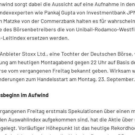
wind sorgt dabei die Aussicht auf eine Aufnahme in de
 Indexexperten wie Pankaj Gupta von Investmentbank J
m Matzke von der Commerzbank halten es für wahrscheinl
e des Börsenbetreibers die von Unibail-Rodamco-Westfi
-Leitindex ersetzen werden.
Anbieter Stoxx Ltd., eine Tochter der Deutschen Börse, 
ung am heutigen Montagabend gegen 22 Uhr auf Basis d
rse vom vergangenen Freitag bekannt geben. Wirksam 
nderungen zum Handelsstart am Montag, 23. September.
esbeginn im Aufwind
ergangenen Freitag erstmals Spekulationen über einen 
den Auswahlindex aufgekommen sind, hat die Aktie über
gelegt. Vorläufiger Höhepunkt ist das heutige Rekordho