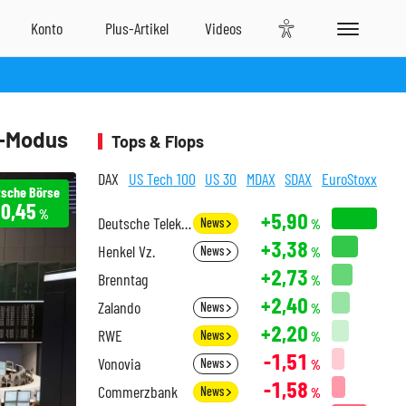
e-Modus
Tops & Flops
DAX
US Tech 100
US 30
MDAX
SDAX
EuroStoxx
tsche Börse
0,45
%
+5,90
Deutsche Telekom
News
%
+3,38
Henkel Vz.
News
%
+2,73
Brenntag
%
+2,40
Zalando
News
%
+2,20
RWE
News
%
-1,51
Vonovia
News
%
-1,58
Commerzbank
News
%