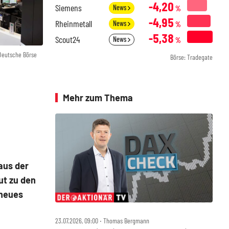
-4,20
Siemens
News
%
-4,95
Rheinmetall
News
%
-5,38
Scout24
News
%
 Deutsche Börse
Börse: Tradegate
Mehr zum Thema
aus der
ut zu den
 neues
23.07.2026, 09:00 ‧ Thomas Bergmann