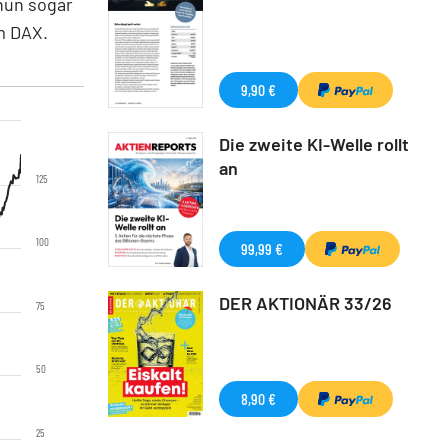
nun sogar
im DAX.
9,90 €
Die zweite KI-Welle rollt
an
125
100
99,99 €
DER AKTIONÄR 33/26
75
50
8,90 €
25