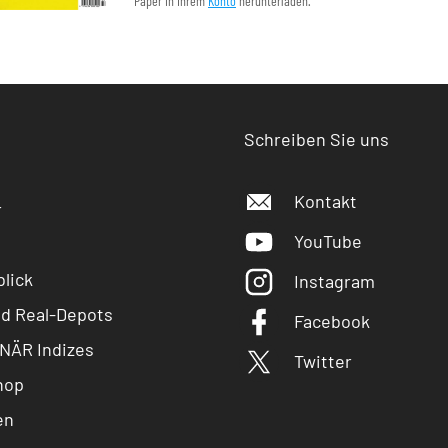
Paper in Ihrem
Konto
herunterladen.
Schreiben Sie uns
Kontakt
r
YouTube
lick
Instagram
nd Real-Depots
Facebook
NÄR Indizes
Twitter
hop
en