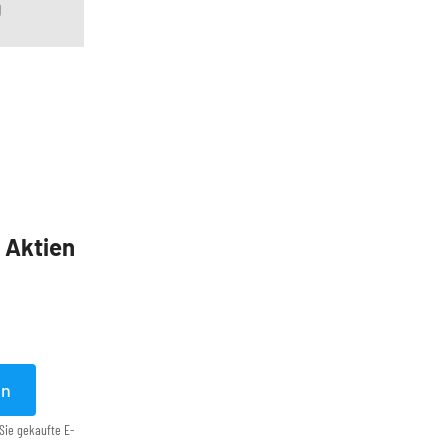
g
5 Aktien
en
Sie gekaufte E-