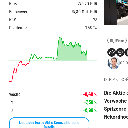
Kurs
270,20
EUR
Börsenwert
47,80 Mrd. EUR
KGV
23
Dividende
1,58 %
Dt. Börse
02.0
DER AKTIONÄR
Die Aktie
Woche
-0,48
%
Vorwoche a
1M
+7,36
%
Spitzenrei
1J
+6,96
%
Rekordhoc
Deutsche Börse Aktie Kennzahlen und
Details