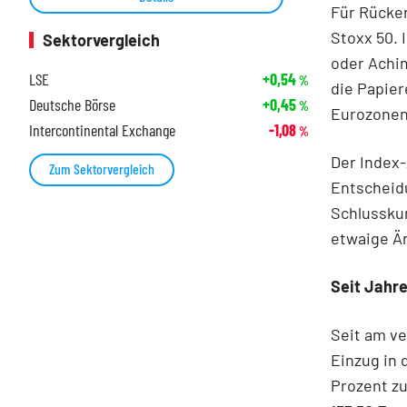
Für Rücken
Stoxx 50.
Sektorvergleich
oder Achi
LSE
+0,54
%
die Papier
Deutsche Börse
+0,45
%
Eurozonen
Intercontinental Exchange
-1,08
%
Der Index-
Zum Sektorvergleich
Entscheid
Schlussku
etwaige Ä
Seit Jahr
Seit am v
Einzug in 
Prozent zu