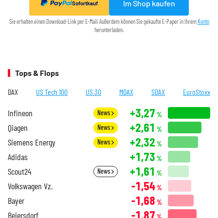
Im Shop kaufen
Sofortkauf
Sie erhalten einen Download-Link per E-Mail. Außerdem können Sie gekaufte E-Paper in Ihrem
Konto
herunterladen.
Tops & Flops
DAX
US Tech 100
US 30
MDAX
SDAX
EuroStoxx
+3,27
Infineon
News
%
+2,61
Qiagen
News
%
+2,32
Siemens Energy
News
%
+1,73
Adidas
%
+1,61
Scout24
News
%
-1,54
Volkswagen Vz.
%
-1,68
Bayer
%
-1,87
Beiersdorf
%