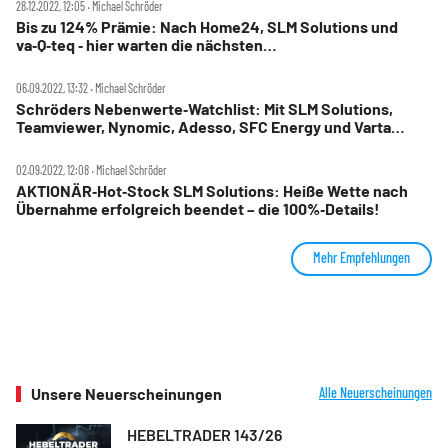
28.12.2022, 12:05 ‧ Michael Schröder
Bis zu 124% Prämie: Nach Home24, SLM Solutions und
va‑Q‑teq ‑ hier warten die nächsten
Übernahmekandidaten!
06.09.2022, 13:32 ‧ Michael Schröder
Schröders Nebenwerte‑Watchlist: Mit SLM Solutions,
Teamviewer, Nynomic, Adesso, SFC Energy und Varta
zurück aus der Sommerpause
02.09.2022, 12:08 ‧ Michael Schröder
AKTIONÄR‑Hot‑Stock SLM Solutions: Heiße Wette nach
Übernahme erfolgreich beendet – die 100%‑Details!
Mehr Empfehlungen
Unsere Neuerscheinungen
Alle Neuerscheinungen
HEBELTRADER 143/26