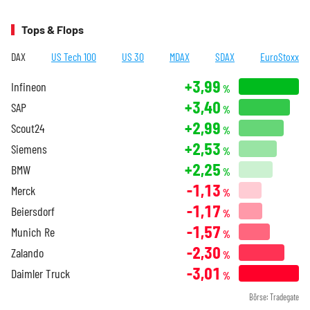
Tops & Flops
DAX
US Tech 100
US 30
MDAX
SDAX
EuroStoxx
+3,99
Infineon
%
+3,40
SAP
%
+2,99
Scout24
%
+2,53
Siemens
%
+2,25
BMW
%
-1,13
Merck
%
-1,17
Beiersdorf
%
-1,57
Munich Re
%
-2,30
Zalando
%
-3,01
Daimler Truck
%
Börse: Tradegate