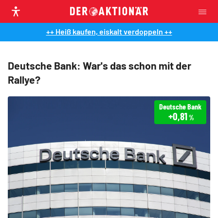
++ Heiß kaufen, eiskalt verdoppeln ++
Deutsche Bank: War's das schon mit der
Rallye?
Deutsche Bank
+0,81
%