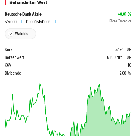
Behandelter Wert
Deutsche Bank Aktie
+0,81
%
514000
DE0005140008
Börse:
Tradegate
Watchlist
Kurs
32,94
EUR
Börsenwert
61,50 Mrd. EUR
KGV
10
Dividende
2,08 %