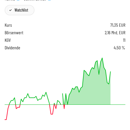
Watchlist
Kurs
71,35
EUR
Börsenwert
2,16 Mrd. EUR
KGV
11
Dividende
4,50 %