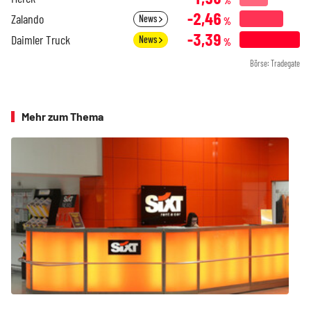
%
-2,46
Zalando
News
%
-3,39
Daimler Truck
News
%
Börse: Tradegate
Mehr zum Thema