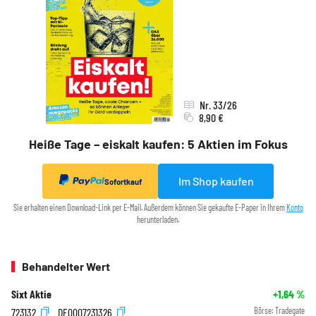
Nr. 33/26
8,90 €
Heiße Tage – eiskalt kaufen: 5 Aktien im Fokus
Im Shop kaufen
Sofortkauf
Sie erhalten einen Download-Link per E-Mail. Außerdem können Sie gekaufte E-Paper in Ihrem
Konto
herunterladen.
Behandelter Wert
Sixt Aktie
+1,64
%
723132
DE0007231326
Börse:
Tradegate