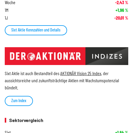
Woche
-2,43
%
1M
+1,96
%
1J
-20,01
%
Sixt Aktie Kennzahlen und Details
Sixt Aktie ist auch Bestandteil des
AKTIONÄR Vision 25 Index
, der
aussichtsreiche und zukunftsträchtige Aktien mit Wachstumspotenzial
bündelt.
Zum Index
Sektorvergleich
Sixt
+1,64
%