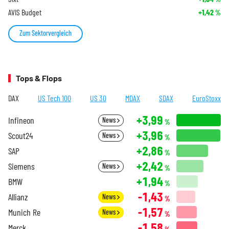
AVIS Budget
+1,42
%
Zum Sektorvergleich
Tops & Flops
DAX
US Tech 100
US 30
MDAX
SDAX
EuroStoxx
+3,99
Infineon
News
%
+3,96
Scout24
News
%
+2,86
SAP
%
+2,42
Siemens
News
%
+1,94
BMW
%
-1,43
Allianz
News
%
-1,57
Munich Re
News
%
-1,58
Merck