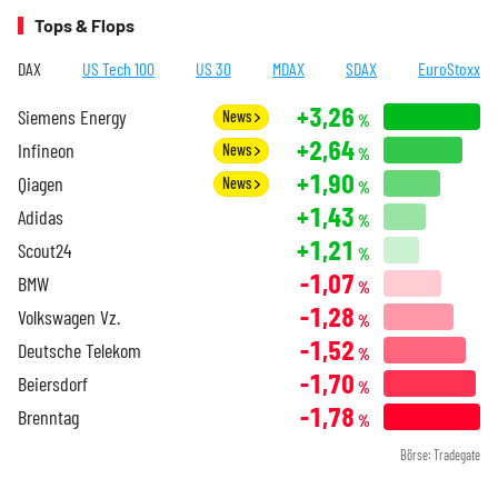
Tops & Flops
DAX
US Tech 100
US 30
MDAX
SDAX
EuroStoxx
+3,26
Siemens Energy
News
%
+2,64
Infineon
News
%
+1,90
Qiagen
News
%
+1,43
Adidas
%
+1,21
Scout24
%
-1,07
BMW
%
-1,28
Volkswagen Vz.
%
-1,52
Deutsche Telekom
%
-1,70
Beiersdorf
%
-1,78
Brenntag
%
Börse: Tradegate