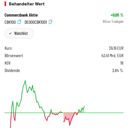
Behandelter Wert
Commerzbank Aktie
+0,05
%
CBK100
DE000CBK1001
Börse:
Tradegate
Watchlist
Kurs
39,19
EUR
Börsenwert
42,41 Mrd. EUR
KGV
18
Dividende
2,84 %