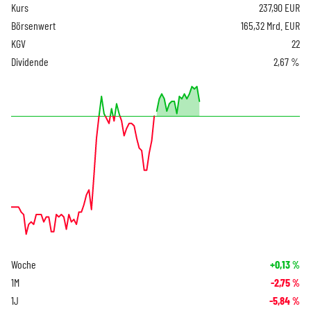
Kurs
237,90
EUR
Börsenwert
165,32 Mrd. EUR
KGV
22
Dividende
2,67 %
Woche
+0,13
%
1M
-2,75
%
1J
-5,84
%