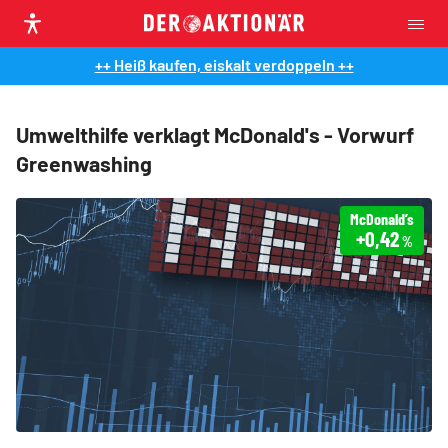
++ Heiß kaufen, eiskalt verdoppeln ++
Umwelthilfe verklagt McDonald's - Vorwurf
Greenwashing
McDonald’s
+0,42
%