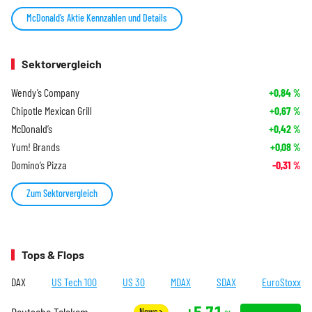
McDonald’s Aktie Kennzahlen und Details
Sektorvergleich
Wendy’s Company
+0,84
%
Chipotle Mexican Grill
+0,67
%
McDonald’s
+0,42
%
Yum! Brands
+0,08
%
Domino’s Pizza
-0,31
%
Zum Sektorvergleich
Tops & Flops
DAX
US Tech 100
US 30
MDAX
SDAX
EuroStoxx
+5,71
News