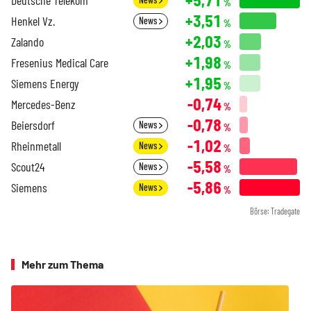
Deutsche Telekom
%
+3,51
Henkel Vz.
News
%
+2,03
Zalando
%
+1,98
Fresenius Medical Care
%
+1,95
Siemens Energy
%
-0,74
Mercedes-Benz
%
-0,78
Beiersdorf
News
%
-1,02
Rheinmetall
News
%
-5,58
Scout24
News
%
-5,86
Siemens
News
%
Börse: Tradegate
Mehr zum Thema