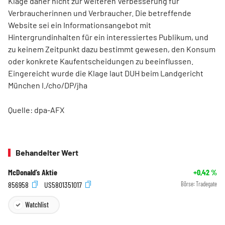
Klage daher nicht zur weiteren Verbesserung für
Verbraucherinnen und Verbraucher. Die betreffende
Website sei ein Informationsangebot mit
Hintergrundinhalten für ein interessiertes Publikum, und
zu keinem Zeitpunkt dazu bestimmt gewesen, den Konsum
oder konkrete Kaufentscheidungen zu beeinflussen.
Eingereicht wurde die Klage laut DUH beim Landgericht
München I./cho/DP/jha
Quelle: dpa-AFX
Behandelter Wert
McDonald’s Aktie
+0,42
%
856958
US5801351017
Börse:
Tradegate
Watchlist