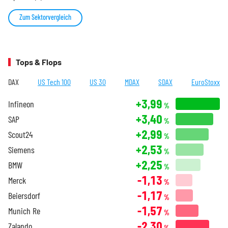
Zum Sektorvergleich
Tops & Flops
DAX
US Tech 100
US 30
MDAX
SDAX
EuroStoxx
+3,99
Infineon
%
+3,40
SAP
%
+2,99
Scout24
%
+2,53
Siemens
%
+2,25
BMW
%
-1,13
Merck
%
-1,17
Beiersdorf
%
-1,57
Munich Re
%
-2,30
Zalando
%