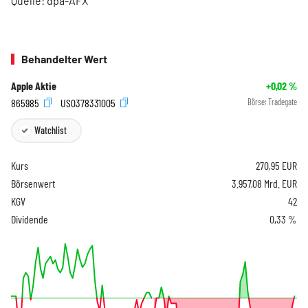
Quelle: dpa-AFX
Behandelter Wert
Apple Aktie
+0,02
%
865985
US0378331005
Börse:
Tradegate
Watchlist
Kurs
270,95
EUR
Börsenwert
3.957,08 Mrd. EUR
KGV
42
Dividende
0,33 %