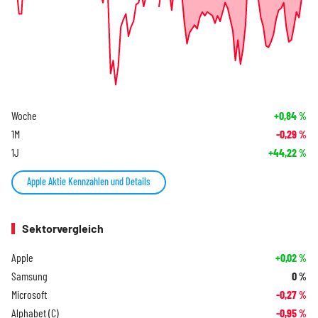
Woche
+0,84
%
1M
-0,29
%
1J
+44,22
%
Apple Aktie Kennzahlen und Details
Sektorvergleich
Apple
+0,02
%
Samsung
0
%
Microsoft
-0,27
%
Alphabet (C)
-0,95
%