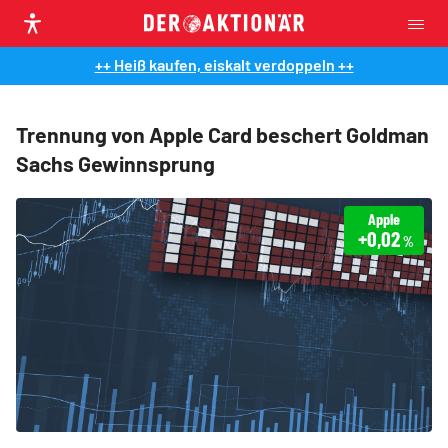
++ Heiß kaufen, eiskalt verdoppeln ++
Trennung von Apple Card beschert Goldman
Sachs Gewinnsprung
Apple
+0,02
%