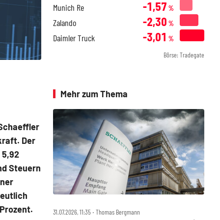
-1,57
Munich Re
%
-2,30
Zalando
%
-3,01
Daimler Truck
%
Börse: Tradegate
Mehr zum Thema
Schaeffler
raft. Der
 5,92
nd Steuern
iner
eutlich
 Prozent.
31.07.2026, 11:35 ‧ Thomas Bergmann