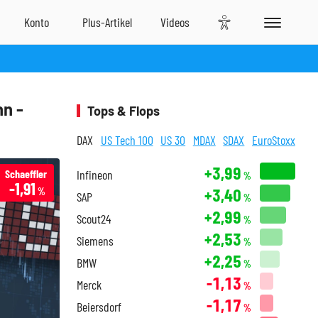
n -
Tops & Flops
DAX
US Tech 100
US 30
MDAX
SDAX
EuroStoxx
+3,99
Schaeffler
Infineon
%
-1,91
+3,40
%
SAP
%
+2,99
Scout24
%
+2,53
Siemens
%
+2,25
BMW
%
-1,13
Merck
%
-1,17
Beiersdorf
%