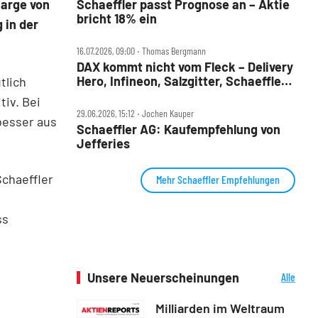
Marge von
Schaeffler passt Prognose an – Aktie
bricht 18% ein
 in der
16.07.2026, 09:00 ‧ Thomas Bergmann
DAX kommt nicht vom Fleck – Delivery
Hero, Infineon, Salzgitter, Schaeffler,
tlich
Siemens und VW im Check
tiv. Bei
29.06.2026, 15:12 ‧ Jochen Kauper
besser aus
Schaeffler AG: Kaufempfehlung von
Jefferies
Schaeffler
Mehr Schaeffler Empfehlungen
ss
Unsere Neuerscheinungen
Alle
Neuerscheinungen
Milliarden im Weltraum