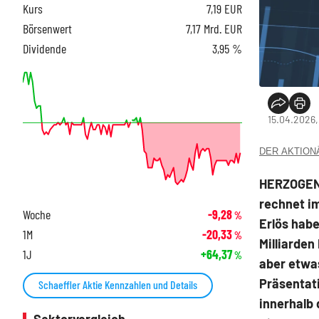
Kurs
7,19
EUR
Börsenwert
7,17 Mrd. EUR
Dividende
3,95 %
15.04.2026,
DER AKTIONÄR
HERZOGENA
rechnet im
Woche
-9,28
%
Erlös hab
1M
-20,33
%
Milliarden
1J
+64,37
%
aber etwas
Präsentati
Schaeffler Aktie Kennzahlen und Details
innerhalb 