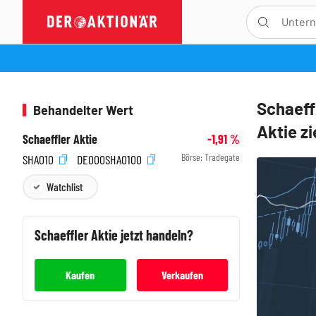
Schaeff
Behandelter Wert
Aktie zi
Schaeffler Aktie
-1,91
%
Börse:
Tradegate
SHA010
DE000SHA0100
Watchlist
Schaeffler
Aktie jetzt handeln?
Kaufen
Verkaufen