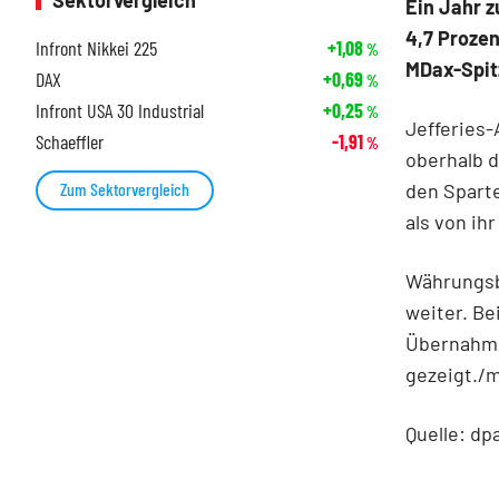
Sektorvergleich
Ein Jahr z
4,7 Prozen
Infront Nikkei 225
+1,08
%
MDax-Spit
DAX
+0,69
%
Infront USA 30 Industrial
+0,25
%
Jefferies-
Schaeffler
-1,91
%
oberhalb d
den Sparte
Zum Sektorvergleich
als von ih
Währungsbe
weiter. Be
Übernahmea
gezeigt./
Quelle: dp