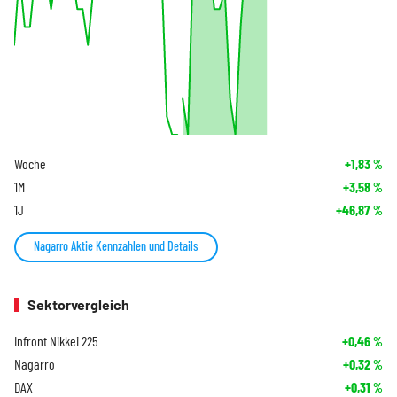
Woche
+1,83
%
1M
+3,58
%
1J
+46,87
%
Nagarro Aktie Kennzahlen und Details
Sektorvergleich
Infront Nikkei 225
+0,46
%
Nagarro
+0,32
%
DAX
+0,31
%