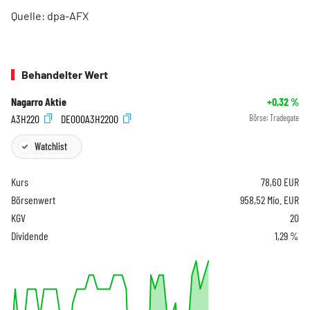
Quelle: dpa-AFX
Behandelter Wert
Nagarro Aktie
+0,32
%
A3H220
DE000A3H2200
Börse:
Tradegate
Watchlist
Kurs
78,60
EUR
Börsenwert
958,52 Mio. EUR
KGV
20
Dividende
1,29 %