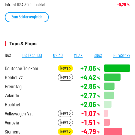
Infront USA 30 Industrial
-0,29
%
Zum Sektorvergleich
Tops & Flops
DAX
US Tech 100
US 30
MDAX
SDAX
EuroStoxx
+7,06
Deutsche Telekom
News
%
+4,42
Henkel Vz.
News
%
+2,85
Brenntag
%
+2,77
Zalando
%
+2,06
Hochtief
%
-1,07
Volkswagen Vz.
News
%
-1,51
Vonovia
News
%
-4,79
Siemens
News
%