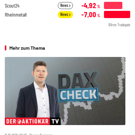
-4,92
Scout24
News
%
-7,00
Rheinmetall
News
%
Börse: Tradegate
Mehr zum Thema