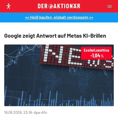
++ Heiß kaufen, eiskalt verdoppeln ++
Google zeigt Antwort auf Metas KI-Brillen
EssilorLuxottica
-1,04
%
19.05.2026, 23:16
‧ dpa-Afx