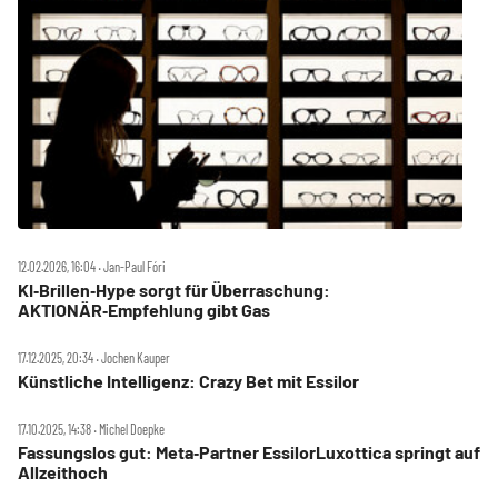
12.02.2026, 16:04 ‧ Jan-Paul Fóri
KI‑Brillen‑Hype sorgt für Überraschung:
AKTIONÄR‑Empfehlung gibt Gas
17.12.2025, 20:34 ‧ Jochen Kauper
Künstliche Intelligenz: Crazy Bet mit Essilor
17.10.2025, 14:38 ‧ Michel Doepke
Fassungslos gut: Meta‑Partner EssilorLuxottica springt auf
Allzeithoch