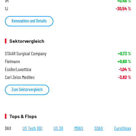
1M
+0,46
%
1J
-30,54
%
Kennzahlen und Details
Sektorvergleich
STAAR Surgical Company
+0,73
%
Fielmann
+0,60
%
EssilorLuxottica
-1,04
%
Carl Zeiss Meditec
-3,82
%
Zum Sektorvergleich
Tops & Flops
DAX
US Tech 100
US 30
MDAX
SDAX
EuroStoxx