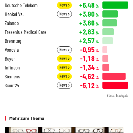
+6,48
Deutsche Telekom
News
%
+3,90
Henkel Vz.
News
%
+3,66
Zalando
%
+2,83
Fresenius Medical Care
%
+2,57
Brenntag
%
-0,95
Vonovia
News
%
-1,18
Bayer
News
%
-1,34
Infineon
News
%
-4,62
Siemens
News
%
-5,12
Scout24
News
%
Börse: Tradegate
Mehr zum Thema