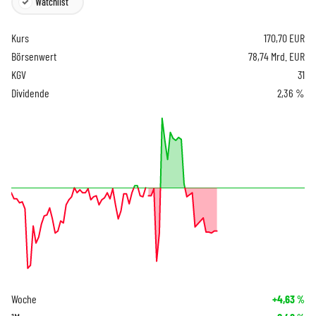
Watchlist
Kurs
170,70
EUR
Börsenwert
78,74 Mrd. EUR
KGV
31
Dividende
2,36 %
Woche
+4,63
%