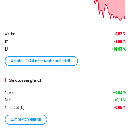
Woche
-0,82
%
1M
-3,69
%
1J
+81,83
%
Alphabet (C) Aktie Kennzahlen und Details
Sektorvergleich
Amazon
+0,63
%
Baidu
+0,11
%
Alphabet (C)
-0,95
%
Zum Sektorvergleich