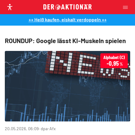
++ Heiß kaufen, eiskalt verdoppeln ++
ROUNDUP: Google lässt KI-Muskeln spielen
Alphabet (C)
-0,95
%
20.05.2026, 06:09
‧ dpa-Afx