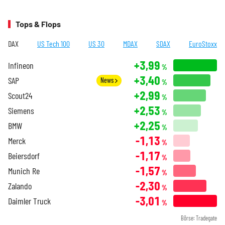
Tops & Flops
DAX
US Tech 100
US 30
MDAX
SDAX
EuroStoxx
+3,99
Infineon
%
+3,40
SAP
News
%
+2,99
Scout24
%
+2,53
Siemens
%
+2,25
BMW
%
-1,13
Merck
%
-1,17
Beiersdorf
%
-1,57
Munich Re
%
-2,30
Zalando
%
-3,01
Daimler Truck
%
Börse: Tradegate