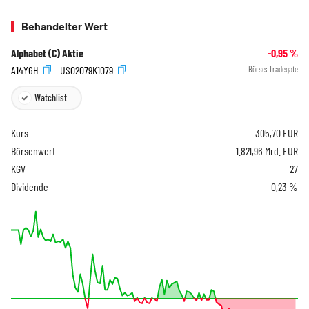
Behandelter Wert
Alphabet (C) Aktie
-0,95
%
A14Y6H
US02079K1079
Börse:
Tradegate
Watchlist
Kurs
305,70
EUR
Börsenwert
1.821,96 Mrd. EUR
KGV
27
Dividende
0,23 %