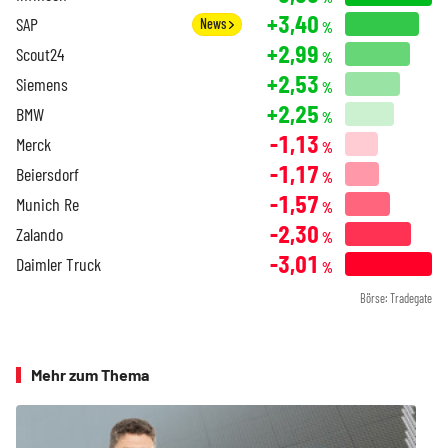
+3,40
SAP
News
%
+2,99
Scout24
%
+2,53
Siemens
%
+2,25
BMW
%
-1,13
Merck
%
-1,17
Beiersdorf
%
-1,57
Munich Re
%
-2,30
Zalando
%
-3,01
Daimler Truck
%
Börse: Tradegate
Mehr zum Thema