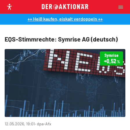
++ Heiß kaufen, eiskalt verdoppeln ++
EQS-Stimmrechte: Symrise AG (deutsch)
Symrise
+0,52
%
12.05.2026, 19:01
‧ dpa-Afx