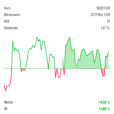
Kurs
92,02
EUR
Börsenwert
12,71 Mrd. EUR
KGV
51
Dividende
1,37 %
Woche
+3,32
%
1M
+1,65
%