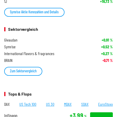
1J
+16,73
%
Symrise Aktie Kennzahlen und Details
Sektorvergleich
Givaudan
+0,91
%
Symrise
+0,52
%
International Flavors & Fragrances
+0,27
%
BRAIN
-0,71
%
Zum Sektorvergleich
Tops & Flops
DAX
US Tech 100
US 30
MDAX
SDAX
EuroStoxx
+3,99
Infineon
%