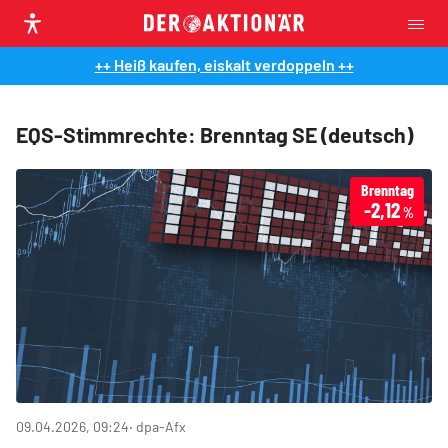
++ Heiß kaufen, eiskalt verdoppeln ++
EQS-Stimmrechte: Brenntag SE (deutsch)
Brenntag
-2,12
%
09.04.2026, 09:24
‧ dpa-Afx