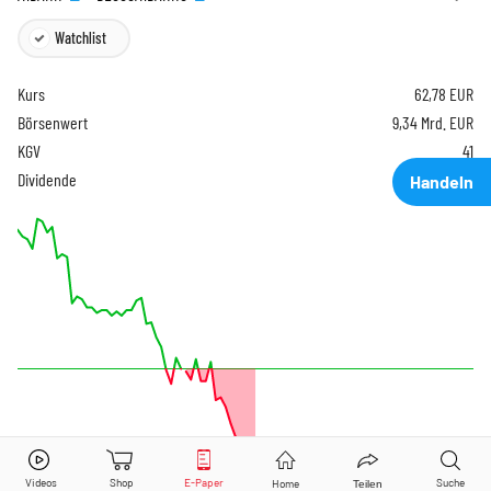
Watchlist
Kurs
62,78
EUR
Börsenwert
9,34 Mrd. EUR
KGV
41
Dividende
3,25 %
Handeln
Brenntag
Aktie jetzt handeln?