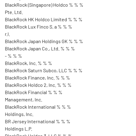
BlackRock (Singapore) Holdco % % %
Pte. Ltd.
BlackRock HK Holdco Limited % % %
BlackRock Lux Finco S. a % % %
r.l.
BlackRock Japan Holdings GK % % %
BlackRock Japan Co., Ltd. % % %
- % % %
BlackRock, Inc. % % %
BlackRock Saturn Subco, LLC % % %
BlackRock Finance, Inc. % % %
BlackRock Holdco 2, Inc. % % %
BlackRock Financial % % %
Management, Inc.
BlackRock International % % %
Holdings, Inc.
BR Jersey International % % %
Holdings L.P.
BlackRock Holdco 3, LLC % % %