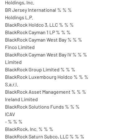
Holdings, Inc.
BR Jersey International % % %
Holdings L.P.
BlackRock Holdco 3, LLC % % %
BlackRock Cayman 1 LP % % %
BlackRock Cayman West Bay % % %
Finco Limited
BlackRock Cayman West Bay IV % % %
Limited
BlackRock Group Limited % % %
BlackRock Luxembourg Holdco % % %
S.a.r.l.
BlackRock Asset Management % % %
Ireland Limited
BlackRock Solutions Funds % % %
ICAV
- % % %
BlackRock, Inc. % % %
BlackRock Saturn Subco, LLC % % %