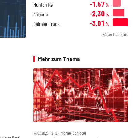
-1,57
Munich Re
%
-2,30
Zalando
%
-3,01
Daimler Truck
%
Börse: Tradegate
Mehr zum Thema
14.07.2026, 12:12 ‧ Michael Schröder
wortlich.