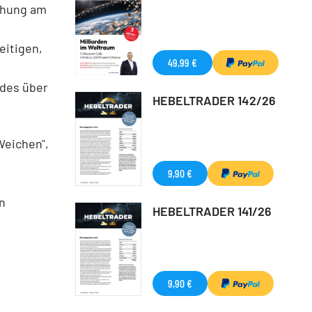
ihung am
eitigen,
49,99 €
 des über
HEBELTRADER 142/26
Weichen",
9,90 €
en
HEBELTRADER 141/26
9,90 €