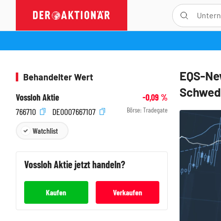
EQS-New
Behandelter Wert
Schwed
Vossloh Aktie
-0,09
%
Börse:
Tradegate
766710
DE0007667107
Watchlist
Vossloh
Aktie jetzt handeln?
Kaufen
Verkaufen