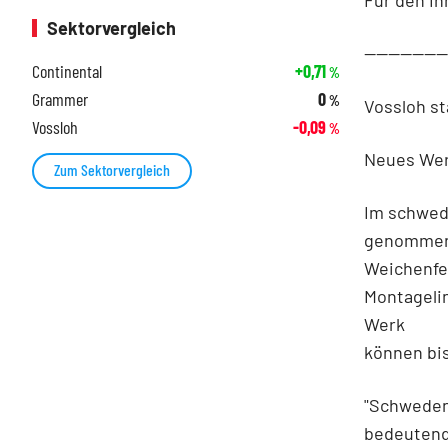
Sektorvergleich
-------------
Continental
+0,71
%
Grammer
0
%
Vossloh s
Vossloh
-0,09
%
Neues Wer
Zum Sektorvergleich
Im schwed
genommen.
Weichenfer
Montagelin
Werk
können bis
"Schwedens
bedeutend