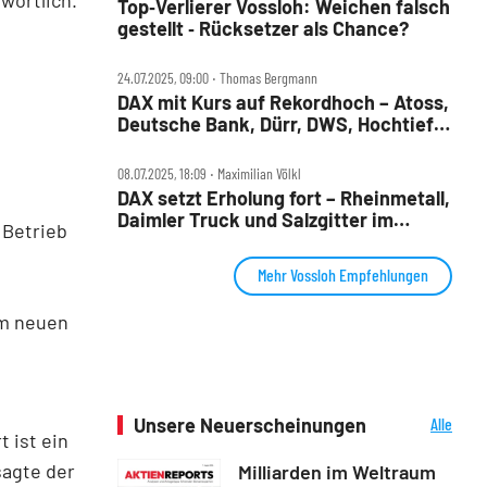
Top‑Verlierer Vossloh: Weichen falsch
gestellt ‑ Rücksetzer als Chance?
24.07.2025, 09:00 ‧ Thomas Bergmann
DAX mit Kurs auf Rekordhoch – Atoss,
Deutsche Bank, Dürr, DWS, Hochtief,
MTU, Telekom, Vossloh im Check
08.07.2025, 18:09 ‧ Maximilian Völkl
DAX setzt Erholung fort – Rheinmetall,
Daimler Truck und Salzgitter im
 Betrieb
Mittelpunkt
Mehr Vossloh Empfehlungen
e
em neuen
Unsere Neuerscheinungen
Alle
 ist ein
Neuerscheinungen
sagte der
Milliarden im Weltraum