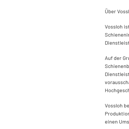
Über Voss
Vossloh i
Schienenin
Dienstlei
Auf der Gr
Schienenb
Dienstlei
vorausscha
Hochgesch
Vossloh be
Produktion
einen Umsa