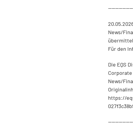
-------------
20.05.202
News/Fina
übermittel
Für den In
Die EQS Di
Corporate
News/Fina
Originalin
https://e
027f3c38b
-------------