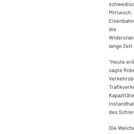
schwedisc
Mittwoch. 
Eisenbahn
die
Widerstand
lange Zei
"Heute erö
sagte Rob
Verkehrsb
Trafikverk
Kapazität
Instandha
des Schie
Die Weich