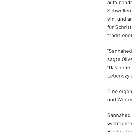
aufeinande
Schwellen
ein, und a
für Schrit
traditione
"Sannahed 
sagte Oliv
"Das neue 
Lebenszykl
Eine eigen
und Weite
Sannahed l
wichtigst
Produktion