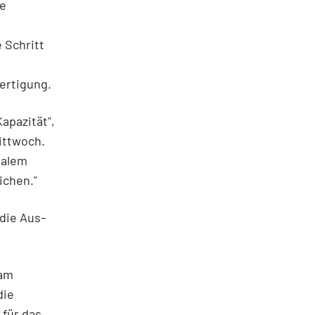
ie
 Schritt
fertigung.
apazität",
ittwoch.
talem
ichen."
 die Aus-
 am
die
 für das