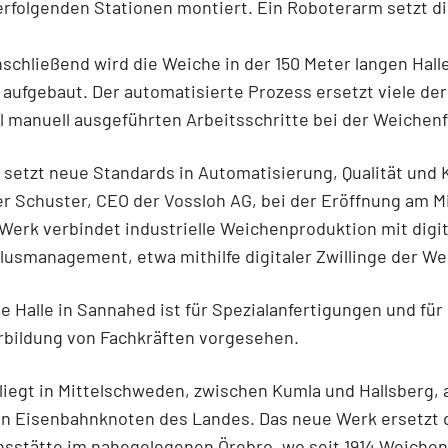
rfolgenden Stationen montiert. Ein Roboterarm setzt d
nschließend wird die Weiche in der 150 Meter langen Halle
t aufgebaut. Der automatisierte Prozess ersetzt viele der
ll manuell ausgeführten Arbeitsschritte bei der Weichen
setzt neue Standards in Automatisierung, Qualität und K
er Schuster, CEO der Vossloh AG, bei der Eröffnung am M
Werk verbindet industrielle Weichenproduktion mit digi
usmanagement, etwa mithilfe digitaler Zwillinge der We
e Halle in Sannahed ist für Spezialanfertigungen und für
rbildung von Fachkräften vorgesehen.
iegt in Mittelschweden, zwischen Kumla und Hallsberg,
en Eisenbahnknoten des Landes. Das neue Werk ersetzt 
sstätte im nahegelegenen Örebro, wo seit 1914 Weichen