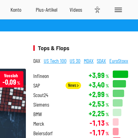
Tops & Flops
DAX
US Tech 100
US 30
MDAX
SDAX
EuroStoxx
+3,99
Vossloh
Infineon
%
-0,09
+3,40
%
SAP
News
%
+2,99
Scout24
%
+2,53
Siemens
%
+2,25
BMW
%
-1,13
Merck
%
-1,17
Beiersdorf
%