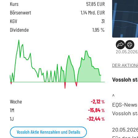
Kurs
57,85
EUR
Börsenwert
1,14 Mrd. EUR
KGV
31
Dividende
1,95 %
20.05.2026,
DER AKTIONÄR
Vossloh s
^
Woche
-2,12
%
EQS-News: 
1M
-15,84
%
Vossloh s
1J
-32,44
%
20.05.202
Vossloh Aktie Kennzahlen und Details
Für den In