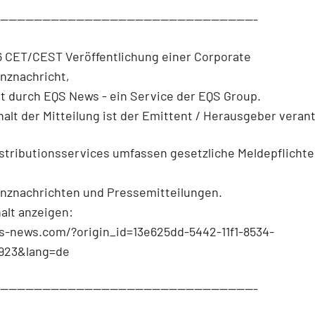
--------------------------------------------------------------
6 CET/CEST Veröffentlichung einer Corporate
nznachricht,
t durch EQS News - ein Service der EQS Group.
halt der Mitteilung ist der Emittent / Herausgeber verant
stributionsservices umfassen gesetzliche Meldepflichte
nznachrichten und Pressemitteilungen.
halt anzeigen:
qs-news.com/?origin_id=13e625dd-5442-11f1-8534-
923&lang=de
--------------------------------------------------------------