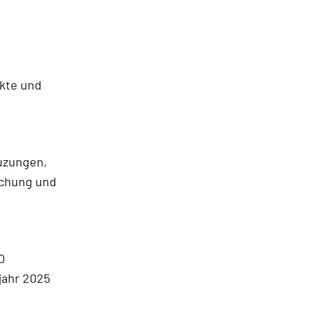
ukte und
uzungen,
achung und
0
jahr 2025