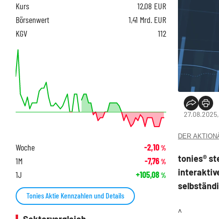
Kurs
12,08
EUR
Börsenwert
1,41 Mrd. EUR
KGV
112
27.08.2025,
DER AKTIONÄR
Woche
-2,10
%
tonies® st
1M
-7,76
%
interaktiv
1J
+105,08
%
selbständ
Tonies Aktie Kennzahlen und Details
^