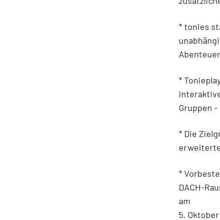
zusätzlic
* tonies s
unabhängig
Abenteuer
* Toniepla
interaktiv
Gruppen -
* Die Ziel
erweiterte
* Vorbeste
DACH-Raum
am
5. Oktober