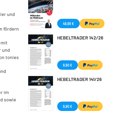
eier und
49,99 €
n fördern
HEBELTRADER 142/26
 mit
r und
on tonies
9,90 €
und
HEBELTRADER 141/26
er im
nd sowie
9,90 €