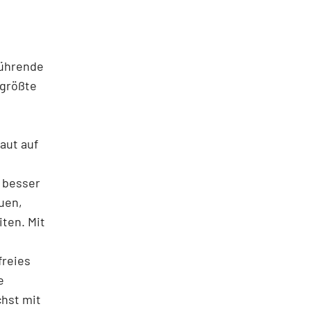
führende
 größte
aut auf
 besser
uen,
ten. Mit
freies
e
chst mit