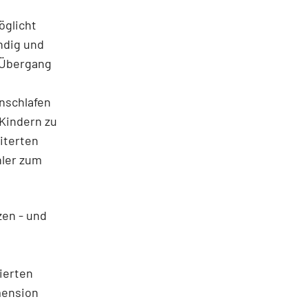
öglicht
ndig und
 Übergang
nschlafen
 Kindern zu
iterten
hler zum
zen - und
sierten
mension