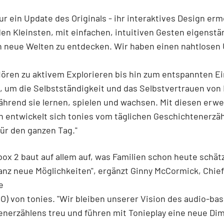
ur ein Update des Originals - ihr interaktives Design erm
den Kleinsten, mit einfachen, intuitiven Gesten eigenstä
ch neue Welten zu entdecken. Wir haben einen nahtlosen
ören zu aktivem Explorieren bis hin zum entspannten Ei
, um die Selbstständigkeit und das Selbstvertrauen von
ährend sie lernen, spielen und wachsen. Mit diesen erwe
 entwickelt sich tonies vom täglichen Geschichtenerzä
für den ganzen Tag."
box 2 baut auf allem auf, was Familien schon heute schät
anz neue Möglichkeiten", ergänzt Ginny McCormick, Chief
e
XO) von tonies. "Wir bleiben unserer Vision des audio-ba
nerzählens treu und führen mit Tonieplay eine neue Di