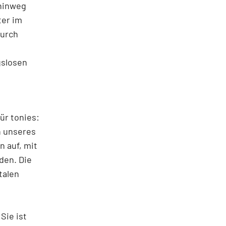
 hinweg
ter im
durch
gslosen
ür tonies:
n unseres
n auf, mit
den. Die
talen
Sie ist