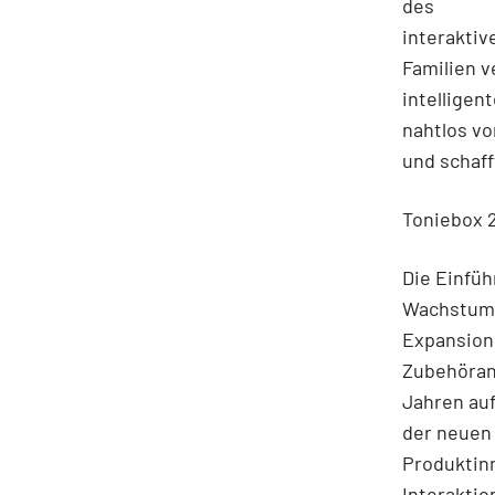
des
interaktiv
Familien v
intelligen
nahtlos vo
und schaff
Toniebox 2
Die Einfüh
Wachstumss
Expansion.
Zubehörang
Jahren auf
der neuen
Produktin
Interaktio