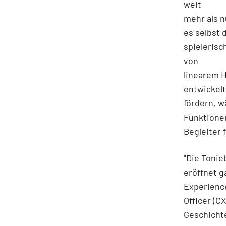
weit
mehr als n
es selbst 
spieleris
von
linearem H
entwickelt
fördern, w
Funktionen
Begleiter 
"Die Tonie
eröffnet g
Experienc
Officer (C
Geschichte