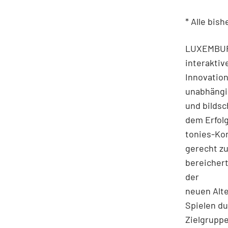
* Alle bis
LUXEMBURG,
interaktiv
Innovatio
unabhängi
und bildsc
dem Erfolg
tonies-Ko
gerecht zu
bereichert
der
neuen Alte
Spielen du
Zielgruppe