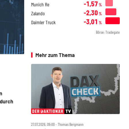
-1,57
Munich Re
%
-2,30
Zalando
%
-3,01
Daimler Truck
%
Börse: Tradegate
Mehr zum Thema
n
 durch
27.07.2026, 09:00 ‧ Thomas Bergmann