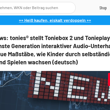
++ Heiß kaufen, eiskalt verdoppeln ++
s: tonies® stellt Toniebox 2 und Tonieplay
hste Generation interaktiver Audio-Unterh
eue Maßstäbe, wie Kinder durch selbständ
nd Spielen wachsen (deutsch)