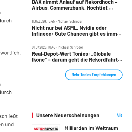
DAX nimmt Anlauf auf Rekordhoch –
Airbus, Commerzbank, Hochtief,
n
LPKF, TKMS und Tonies im Check
durch
11.07.2026, 15:45 ‧ Michael Schröder
Nicht nur bei ASML, Nvidia oder
Infineon: Gute Chancen gibt es immer
wieder – man muss sie nur nutzen!
01.07.2026, 10:45 ‧ Michael Schröder
wortlich.
Real‑Depot‑Wert Tonies: „Globale
Ikone“ – darum geht die Rekordfahrt
jetzt weiter
Mehr Tonies Empfehlungen
n
durch
Unsere Neuerscheinungen
Alle
schließt
Neuerscheinungen
en und
Milliarden im Weltraum