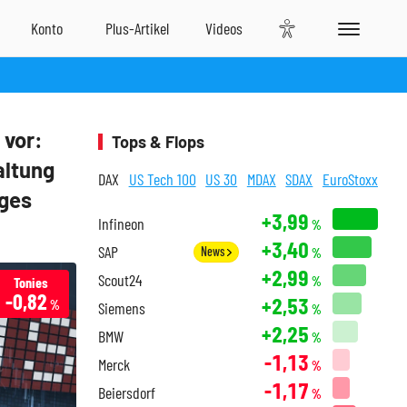
 vor:
Tops & Flops
altung
DAX
US Tech 100
US 30
MDAX
SDAX
EuroStoxx
iges
+3,99
Infineon
%
+3,40
SAP
News
%
+2,99
Scout24
Tonies
%
-0,82
+2,53
%
Siemens
%
+2,25
BMW
%
-1,13
Merck
%
-1,17
Beiersdorf
%