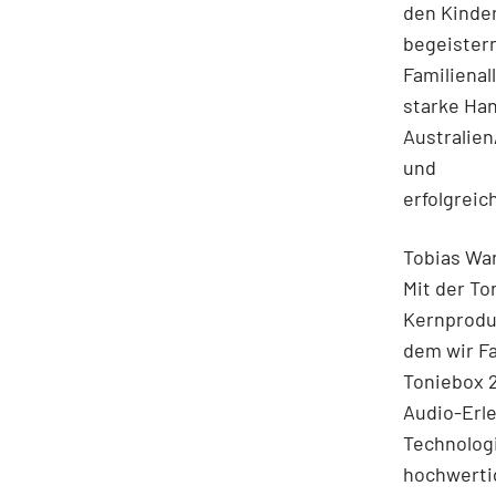
den Kinder
begeistern
Familienal
starke Han
Australien
und
erfolgreic
Tobias Wan
Mit der To
Kernproduk
dem wir F
Toniebox 2
Audio-Erle
Technolog
hochwertig