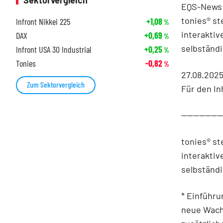
Sektorvergleich
EQS-News:
tonies® st
Infront Nikkei 225
+1,08
%
interaktiv
DAX
+0,69
%
selbständ
Infront USA 30 Industrial
+0,25
%
Tonies
-0,82
%
27.08.202
Zum Sektorvergleich
Für den In
-------------
tonies® st
interaktiv
selbständ
* Einführu
neue Wach