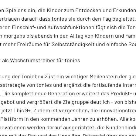
en Spielens ein, die Kinder zum Entdecken und Erkunden
ertrauen darauf, dass tonies sie durch den Tag begleitet.
teren Einschlaf- und Aufwachfunktionen fügt sich die To
n morgens bis abends in den Alltag von Kindern und Fami
t mehr Freiräume für Selbstständigkeit und einfache Ro
 als Wachstumstreiber für tonies
rung der Toniebox 2 ist ein wichtiger Meilenstein der gl
trategie von tonies und ergänzt die fortlaufende inter
 Die komplett neue Generation erweitert das Produkt- 
ebot und vergrößert die Zielgruppe deutlich - von bishe
 jetzt 1 bis 9+. Zudem ist vorgesehen, die Innovationsfr
 Plattform in den kommenden Jahren zu erhöhen. Alle 
novationen werden darauf ausgerichtet, die Kundenbind
nen mit der Box und das Upselling-Potenzial über das b