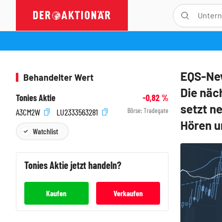
EQS-New
Behandelter Wert
Die näc
Tonies Aktie
-0,82
%
setzt n
Börse:
Tradegate
A3CM2W
LU2333563281
Hören u
Watchlist
Tonies
Aktie jetzt handeln?
Kaufen
Verkaufen