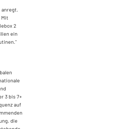
 anregt.
 Mit
niebox 2
lien ein
utinen."
obalen
nationale
und
r 3 bis 7+
equenz auf
kommenden
ung, die
estehende