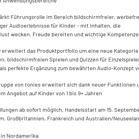
he Anwendungsbereiche
tärkt Führungsrolle im Bereich bildschirmfreier, werbefr
er Audioerlebnisse für Kinder - mit Inhalten, die
lust wecken, Freude bereiten und wichtige Kompetenze
y erweitert das Produktportfolio um eine neue Kategorie
en, bildschirmfreien Spielen und Quizzen für Einzelspiele
 als perfekte Ergänzung zum bewährten Audio-Konzept v
gruppe von tonies erweitert sich dank neuer Funktionen 
m Angebot auf Kinder von 1 bis 9+ Jahren
llungen ab sofort möglich, Handelsstart am 15. Septemb
, Großbritannien, Frankreich und Australien/Neuseela
 in Nordamerika