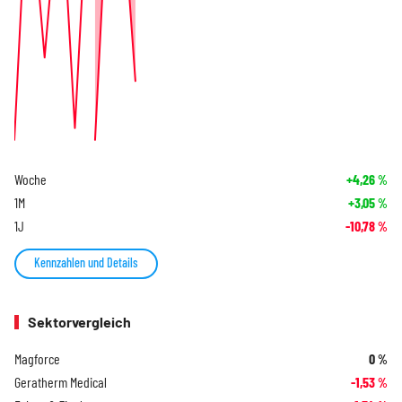
Woche
+4,26
%
1M
+3,05
%
1J
-10,78
%
Kennzahlen und Details
Sektorvergleich
Magforce
0
%
Geratherm Medical
-1,53
%