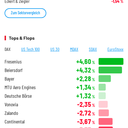
Eckert & Ziegler
-1,54
%
Zum Sektorvergleich
Tops & Flops
DAX
US Tech 100
US 30
MDAX
SDAX
EuroStoxx
+4,60
Fresenius
%
+4,32
Beiersdorf
%
+2,28
Bayer
%
+1,34
MTU Aero Engines
%
+1,32
Deutsche Börse
%
-2,35
Vonovia
%
-2,72
Zalando
%
-3,67
Continental
%