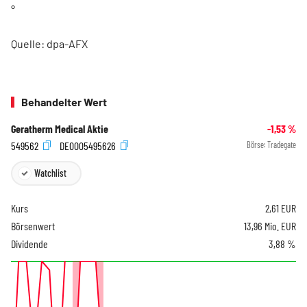
°
Quelle: dpa-AFX
Behandelter Wert
Geratherm Medical Aktie
-1,53
%
549562
DE0005495626
Börse:
Tradegate
Watchlist
Kurs
2,61
EUR
Börsenwert
13,96 Mio. EUR
Dividende
3,88 %