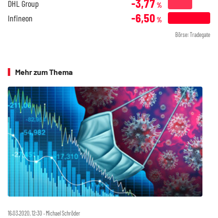
-3,77
DHL Group
%
-6,50
Infineon
%
Börse: Tradegate
Mehr zum Thema
16.03.2020, 12:30 ‧ Michael Schröder