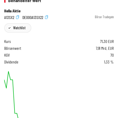
Behandelter Wert
Hella Aktie
A13SX2
DE000A13SX22
Börse:
Tradegate
Watchlist
Kurs
71,30
EUR
Börsenwert
7,91 Mrd. EUR
KGV
70
Dividende
1,33 %