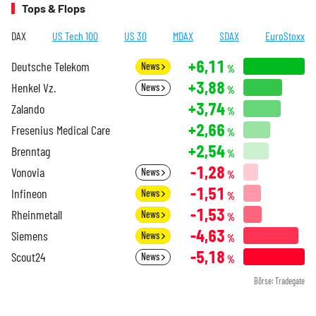
Tops & Flops
DAX
US Tech 100
US 30
MDAX
SDAX
EuroStoxx
+6,11
Deutsche Telekom
News
%
+3,88
Henkel Vz.
News
%
+3,74
Zalando
%
+2,66
Fresenius Medical Care
%
+2,54
Brenntag
%
-1,28
Vonovia
News
%
-1,51
Infineon
News
%
-1,53
Rheinmetall
News
%
-4,63
Siemens
News
%
-5,18
Scout24
News
%
Börse: Tradegate