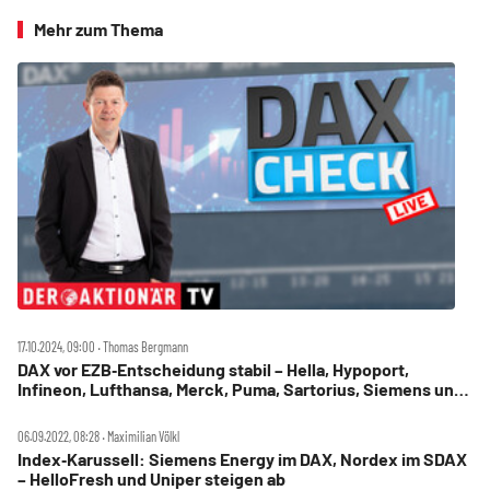
Mehr zum Thema
17.10.2024, 09:00 ‧ Thomas Bergmann
DAX vor EZB‑Entscheidung stabil – Hella, Hypoport,
Infineon, Lufthansa, Merck, Puma, Sartorius, Siemens und
Vonovia im Check
06.09.2022, 08:28 ‧ Maximilian Völkl
Index‑Karussell: Siemens Energy im DAX, Nordex im SDAX
– HelloFresh und Uniper steigen ab