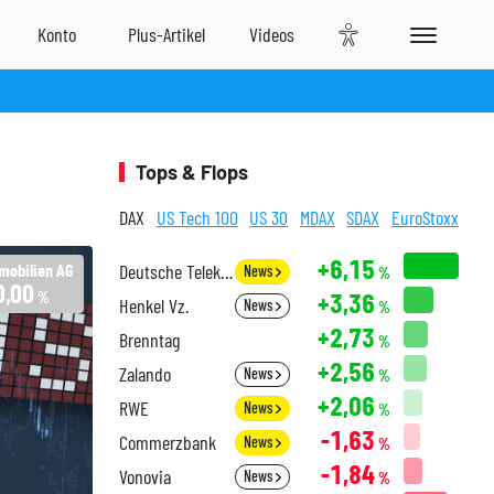
Tops & Flops
DAX
US Tech 100
US 30
MDAX
SDAX
EuroStoxx
+6,15
mobilien AG
Deutsche Telekom
News
%
0,00
+3,36
%
Henkel Vz.
News
%
+2,73
Brenntag
%
+2,56
Zalando
News
%
+2,06
RWE
News
%
-1,63
Commerzbank
News
%
-1,84
Vonovia
News
%