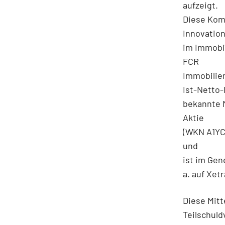
aufzeigt.
Diese Komb
Innovatio
im Immobil
FCR
Immobilien
Ist-Netto-
bekannte 
Aktie
(WKN A1YC
und
ist im Gen
a. auf Xet
Diese Mitt
Teilschul