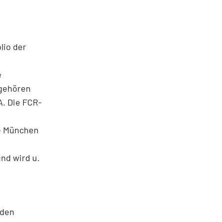
lio der
e
 gehören
. Die FCR-
se München
nd wird u.
rden