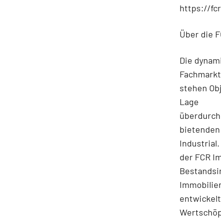
https://f
Über die 
Die dynami
Fachmarktz
stehen Obj
Lage
überdurchs
bietenden 
Industrial
der FCR Im
Bestandsim
Immobilien
entwickelt
Wertschöp