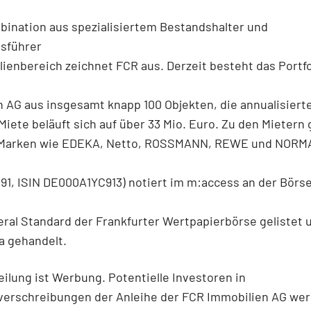
ination aus spezialisiertem Bestandshalter und
nsführer
ienbereich zeichnet FCR aus. Derzeit besteht das Portfo
 AG aus insgesamt knapp 100 Objekten, die annualisiert
Miete beläuft sich auf über 33 Mio. Euro. Zu den Mietern
Marken wie EDEKA, Netto, ROSSMANN, REWE und NORMA
91, ISIN DE000A1YC913) notiert im m:access an der Bör
eral Standard der Frankfurter Wertpapierbörse gelistet u
ra gehandelt.
eilung ist Werbung. Potentielle Investoren in
dverschreibungen der Anleihe der FCR Immobilien AG we