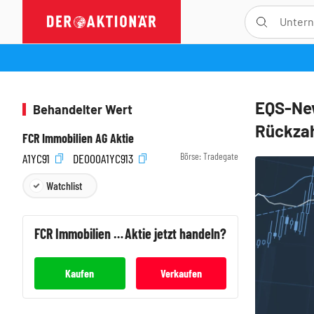
EQS-New
Behandelter Wert
Rückzah
FCR Immobilien AG Aktie
Börse:
Tradegate
A1YC91
DE000A1YC913
Watchlist
FCR Immobilien AG
Aktie jetzt handeln?
Kaufen
Verkaufen