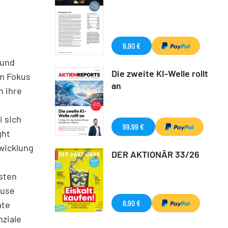
9,90 €
 und
Die zweite KI-Welle rollt
Im Fokus
an
h ihre
i sich
99,99 €
ght
twicklung
DER AKTIONÄR 33/26
sten
ouse
8,90 €
mte
ziale