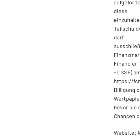
aufgeford
diese
einzuhalte
Teilschul
darf
ausschließ
Finanzmar
Financier
- CSSF) am
https://fc
Billigung 
Wertpapier
bevor sie 
Chancen de
Website: f