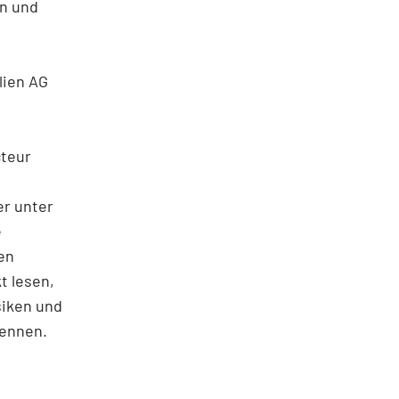
en und
lien AG
cteur
er unter
e
en
t lesen,
siken und
kennen.