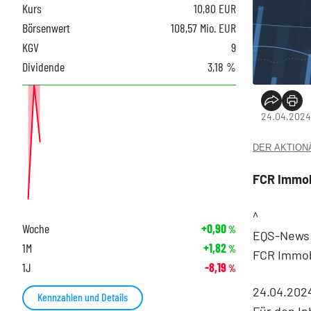
Kurs
10,80
EUR
Börsenwert
108,57 Mio. EUR
KGV
9
Dividende
3,18 %
24.04.2024,
DER AKTIONÄR
FCR Immob
^
Woche
+0,90
%
EQS-News:
1M
+1,82
%
FCR Immob
1J
-8,19
%
24.04.2024
Kennzahlen und Details
Für den In