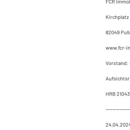
FCR Immob
Kirchplatz 
82049 Pull
www.fcr-i
Vorstand: 
Aufsichtsr
HRB 21043
-------------
24.04.202