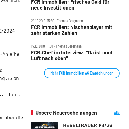
FCR Immobilien: Frisches Geld für
neue Investitionen
24.10.2019, 15:30 ‧ Thomas Bergmann
FCR Immobilien: Nischenplayer mit
19/2024
sehr starken Zahlen
15.12.2018, 11:00 ‧ Thomas Bergmann
FCR‑Chef im Interview: "Da ist noch
-Anleihe
Luft nach oben"
ie
Mehr FCR Immobilien AG Empfehlungen
ng AG an
zahlt und
Unsere Neuerscheinungen
Alle
or über die
Neuerscheinungen
HEBELTRADER 141/26