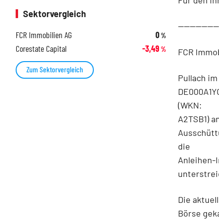
Sektorvergleich
-------------
FCR Immobilien AG
0
%
Corestate Capital
-3,49
%
FCR Immob
Zum Sektorvergleich
Pullach im
DE000A1YC
(WKN:
A2TSB1) an
Ausschüttu
die
Anleihen-I
unterstre
Die aktuel
Börse gek