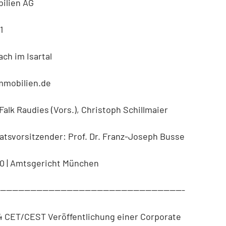
ilien AG
1
ach im Isartal
mmobilien.de
Falk Raudies (Vors.), Christoph Schillmaier
atsvorsitzender: Prof. Dr. Franz-Joseph Busse
0 | Amtsgericht München
--------------------------------------------------------------
4 CET/CEST Veröffentlichung einer Corporate