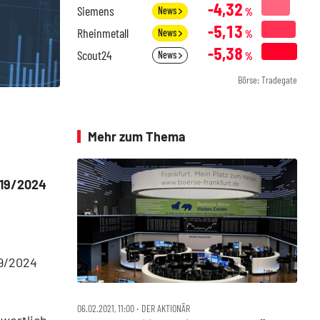
-4,32
Siemens
News
%
-5,13
Rheinmetall
News
%
-5,38
Scout24
News
%
Börse: Tradegate
Mehr zum Thema
019/2024
19/2024
06.02.2021, 11:00 ‧ DER AKTIONÄR
wortlich.