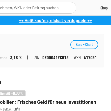
++ Heiß kaufen, eiskalt verdoppeln ++
Kurs + Chart
dende
3,18 %
ISIN
DE000A1YC913
WKN
A1YC91
n
+0,00
lien AG
%
bilien: Frisches Geld für neue Investitionen
00 ‧ DER AKTIONÄR