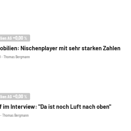
+0,00
lien AG
%
bilien: Nischenplayer mit sehr starken Zahlen
30 ‧ Thomas Bergmann
+0,00
lien AG
%
 im Interview: "Da ist noch Luft nach oben"
00 ‧ Thomas Bergmann