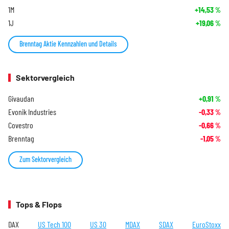
1M
+14,53
%
1J
+19,06
%
Brenntag Aktie Kennzahlen und Details
Sektorvergleich
Givaudan
+0,91
%
Evonik Industries
-0,33
%
Covestro
-0,66
%
Brenntag
-1,05
%
Zum Sektorvergleich
Tops & Flops
DAX
US Tech 100
US 30
MDAX
SDAX
EuroStoxx