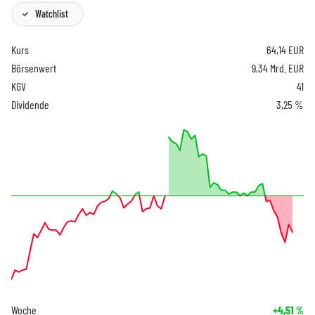
Watchlist
Kurs
64,14
EUR
Börsenwert
9,34 Mrd. EUR
KGV
41
Dividende
3,25 %
Woche
+4,51
%