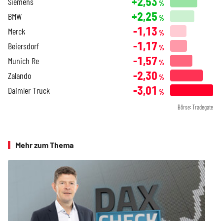
+2,53
Siemens
%
+2,25
BMW
%
-1,13
Merck
%
-1,17
Beiersdorf
%
-1,57
Munich Re
%
-2,30
Zalando
%
-3,01
Daimler Truck
%
Börse: Tradegate
Mehr zum Thema