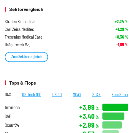
Sektorvergleich
Stratec Biomedical
+2,24
%
Carl Zeiss Meditec
+1,29
%
Fresenius Medical Care
+0,36
%
Drägerwerk Vz.
-1,09
%
Zum Sektorvergleich
Tops & Flops
DAX
US Tech 100
US 30
MDAX
SDAX
EuroStoxx
+3,99
Infineon
%
+3,40
SAP
%
+2,99
Scout24
%