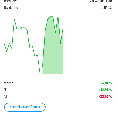
Börsenwert
240,20 Mio. EUR
Dividende
3,04 %
Woche
+4,91
%
1M
+12,89
%
1J
-22,20
%
Kennzahlen und Details