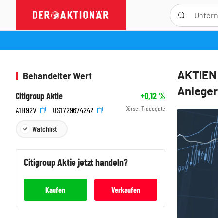
AKTIEN 
Behandelter Wert
Anleger 
Citigroup Aktie
+0,12
%
Börse:
Tradegate
A1H92V
US1729674242
Watchlist
Citigroup
Aktie jetzt handeln?
Kaufen
Verkaufen