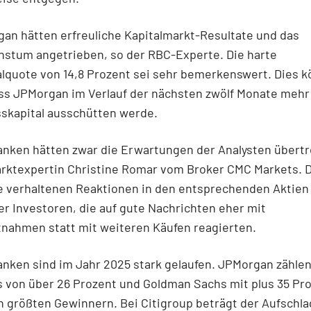
an hätten erfreuliche Kapitalmarkt-Resultate und das
hstum angetrieben, so der RBC-Experte. Die harte
lquote von 14,8 Prozent sei sehr bemerkenswert. Dies k
ass JPMorgan im Verlauf der nächsten zwölf Monate mehr
skapital ausschütten werde.
Banken hätten zwar die Erwartungen der Analysten übertr
arktexpertin Christine Romar vom Broker CMC Markets. 
e verhaltenen Reaktionen in den entsprechenden Aktien
er Investoren, die auf gute Nachrichten eher mit
nahmen statt mit weiteren Käufen reagierten.
Banken sind im Jahr 2025 stark gelaufen. JPMorgan zählen
 von über 26 Prozent und Goldman Sachs mit plus 35 Pr
 größten Gewinnern. Bei Citigroup beträgt der Aufschla