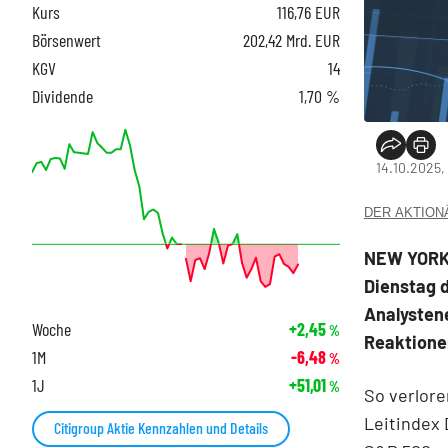
Kurs
116,76
EUR
Börsenwert
202,42 Mrd. EUR
KGV
14
Dividende
1,70 %
14.10.2025,
DER AKTIONÄR
NEW YORK 
Dienstag 
Analystene
Woche
+2,45
%
Reaktionen
1M
-6,48
%
1J
+51,01
%
So verlor
Leitindex 
Citigroup Aktie Kennzahlen und Details