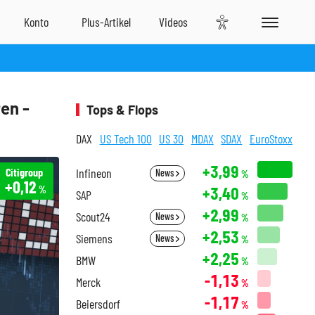
en -
Tops & Flops
DAX
US Tech 100
US 30
MDAX
SDAX
EuroStoxx
+3,99
Citigroup
Infineon
News
%
+0,12
+3,40
%
SAP
%
+2,99
Scout24
News
%
+2,53
Siemens
News
%
+2,25
BMW
%
-1,13
Merck
%
-1,17
Beiersdorf
%