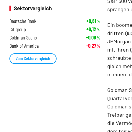
S&P 500
v
Sektorvergleich
sprangen 
Deutsche Bank
+0,81
%
Ein boome
Citigroup
+0,12
%
dritten Qu
Goldman Sachs
+0,09
%
JPMorgan
Bank of America
-0,27
%
mit ihren 
schraubte 
Zum Sektorvergleich
gleich meh
in einem d
Goldman S
Quartal vo
Goldman se
Treiber g
die Vermö
dem teilw