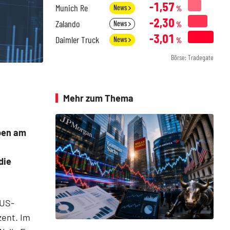
-1,57
Munich Re
News
%
-2,30
Zalando
News
%
-3,01
Daimler Truck
News
%
Börse: Tradegate
Mehr zum Thema
ben am
die
 US-
zent. Im