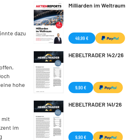
Milliarden im Weltraum
önnte dazu
49,99 €
HEBELTRADER 142/26
offen,
Doch
 eine hohe
9,90 €
HEBELTRADER 141/26
 mit
ozent im
g
9,90 €