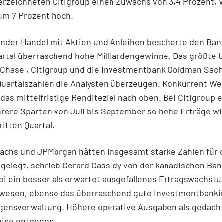
erzeichneten Citigroup
einen Zuwachs von 3,4 Prozent, 
um 7 Prozent hoch.
nder Handel mit Aktien und Anleihen bescherte den Ban
artal überraschend hohe Milliardengewinne. Das größte 
 Chase
, Citigroup
und die Investmentbank Goldman Sac
Quartalszahlen die Analysten überzeugen. Konkurrent Wel
das mittelfristige Renditeziel nach oben. Bei Citigroup e
rere Sparten von Juli bis September so hohe Erträge wi
ritten Quartal.
achs und JPMorgan hätten insgesamt starke Zahlen für d
rgelegt, schrieb Gerard Cassidy von der kanadischen Ban
i ein besser als erwartet ausgefallenes Ertragswachst
ewesen, ebenso das überraschend gute Investmentbanki
gensverwaltung. Höhere operative Ausgaben als gedach
eise entgegen.