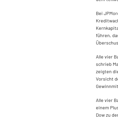
Bei JPMorg
Kreditwac
Kernkapita
führen, d
Überschus
Alle vier 
schrieb M
zeigten di
Vorsicht d
Gewinnmit
Alle vier 
einem Plus
Dow zu den