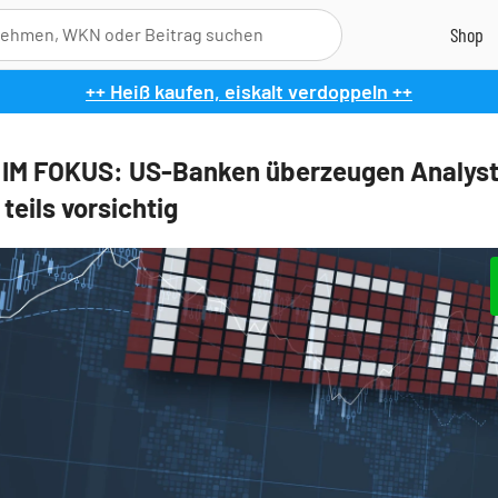
++ Heiß kaufen, eiskalt verdoppeln ++
IM FOKUS: US-Banken überzeugen Analyst
teils vorsichtig