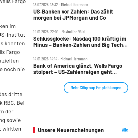
Wells Fargo
13.07.2026, 13:32 ‧ Michael Herrmann
US‑Banken vor Zahlen: Das zählt
morgen bei JPMorgan und Co
ken im
14.01.2026, 22:09 ‧ Maximilian Völkl
US-Institut
Schlussglocke: Nasdaq 100 kräftig im
hs konnten
Minus – Banken‑Zahlen und Big Tech
belasten
ls Fargo
14.01.2026, 14:14 ‧ Michael Herrmann
rzielten
Bank of America glänzt, Wells Fargo
e noch nie
stolpert – US‑Zahlenreigen geht
weiter
Mehr Citigroup Empfehlungen
as dritte
k RBC. Bei
um der
ng sowie
t wirkten
Unsere Neuerscheinungen
Alle
Neuerscheinungen