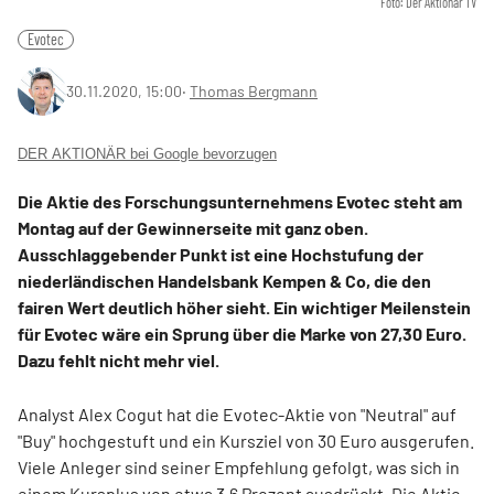
Foto: Der Aktionär TV
Evotec
30.11.2020, 15:00
‧
Thomas Bergmann
DER AKTIONÄR bei Google bevorzugen
Die Aktie des Forschungsunternehmens Evotec steht am
Montag auf der Gewinnerseite mit ganz oben.
Ausschlaggebender Punkt ist eine Hochstufung der
niederländischen Handelsbank Kempen & Co, die den
fairen Wert deutlich höher sieht. Ein wichtiger Meilenstein
für Evotec wäre ein Sprung über die Marke von 27,30 Euro.
Dazu fehlt nicht mehr viel.
Analyst Alex Cogut hat die Evotec-Aktie von "Neutral" auf
"Buy" hochgestuft und ein Kursziel von 30 Euro ausgerufen.
Viele Anleger sind seiner Empfehlung gefolgt, was sich in
einem Kursplus von etwa 3,6 Prozent ausdrückt. Die Aktie