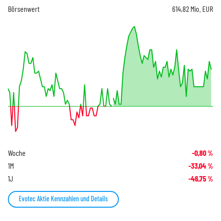
Börsenwert
614,82 Mio. EUR
Woche
-0,80
%
1M
-33,04
%
1J
-46,75
%
Evotec Aktie Kennzahlen und Details