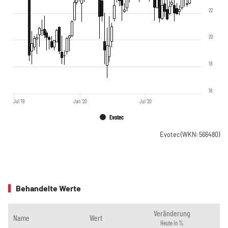
22
20
18
16
Jul '19
Jan '20
Jul '20
Evotec
Evotec
(WKN: 566480)
Behandelte Werte
Veränderung
Name
Wert
Heute in %