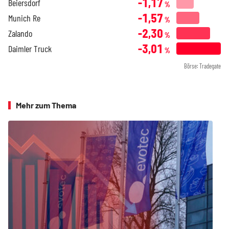
-1,17
Beiersdorf
%
-1,57
Munich Re
%
-2,30
Zalando
%
-3,01
Daimler Truck
%
Börse: Tradegate
Mehr zum Thema