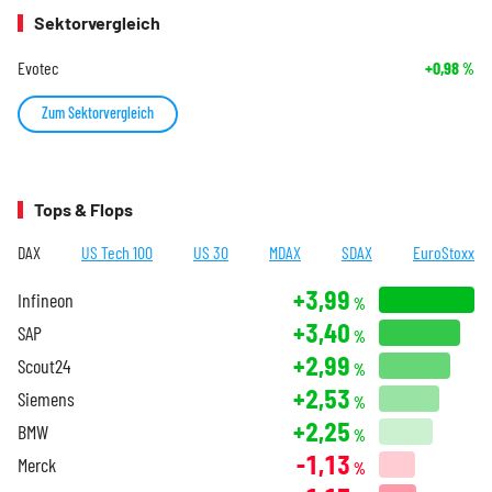
Sektorvergleich
Evotec
+0,98
%
Zum Sektorvergleich
Tops & Flops
DAX
US Tech 100
US 30
MDAX
SDAX
EuroStoxx
+3,99
Infineon
%
+3,40
SAP
%
+2,99
Scout24
%
+2,53
Siemens
%
+2,25
BMW
%
-1,13
Merck
%