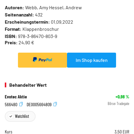
Autoren:
Webb, Amy Hessel, Andrew
Seitenanzahl:
432
Erscheinungstermin:
01.09.2022
Format:
Klappenbroschur
ISBN:
978-3-86470-803-9
Preis:
24,90 €
Im Shop kaufen
Behandelter Wert
Evotec Aktie
+0,98
%
566480
DE0005664809
Börse:
Tradegate
Watchlist
Kurs
3,50
EUR