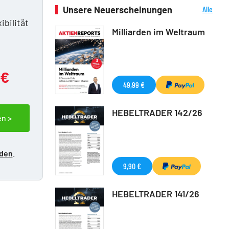
n
Unsere Neuerscheinungen
Alle
Neuerscheinungen
ibilität
Milliarden im Weltraum
 €
49,99 €
HEBELTRADER 142/26
en >
lden
.
9,90 €
HEBELTRADER 141/26