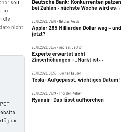
Deutsche Bank: Konkurrenten patzen
aher seit
bei Zahlen ‑ nächste Woche wird es
ario
ernst
n die
20.01.2022, 09:10 ‧ Nikolas Kessler
dato nicht
Apple: 285 Milliarden Dollar weg – und
jetzt?
20.01.2022, 08:37 ‧ Andreas Deutsch
Experte erwartet acht
Zinserhöhungen – „Markt ist
unglaublich anfällig“
20.01.2022, 08:55 ‧ Jochen Kauper
Tesla: Aufgepasst, wichtiges Datum!
20.01.2022, 09:19 ‧ Thorsten Küfner
Ryanair: Das lässt aufhorchen
 PDF
Website
erfügbar