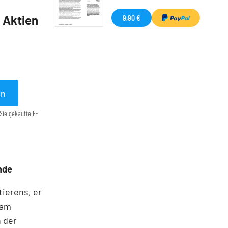
9,90 €
5 Aktien
en
Sie gekaufte E-
nde
tierens, er
ham
n der