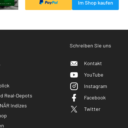
Im Shop kaufen
Schreiben Sie uns
Kontakt
r
YouTube
lick
Instagram
nd Real-Depots
Facebook
NÄR Indizes
Twitter
hop
en