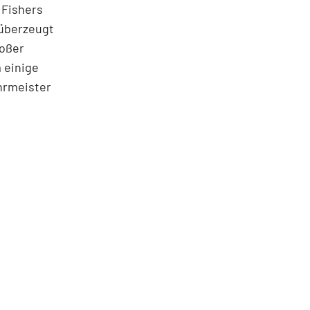
 Fishers
 überzeugt
roßer
 einige
hrmeister