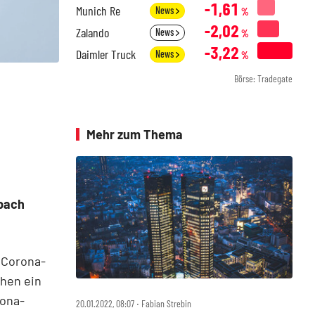
-1,61
Munich Re
News
%
-2,02
Zalando
News
%
-3,22
Daimler Truck
News
%
Börse: Tradegate
Mehr zum Thema
lbach
Corona­-
chen ein
rona-
20.01.2022, 08:07 ‧ Fabian Strebin