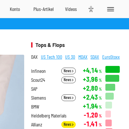
Tops & Flops
DAX
US Tech 100
US 30
MDAX
SDAX
EuroStoxx
+4,14
Infineon
News
%
+3,96
Scout24
News
%
+2,80
SAP
%
+2,43
Siemens
News
%
+1,94
BMW
%
-1,20
Heidelberg Materials
%
-1,41
Allianz
News
%