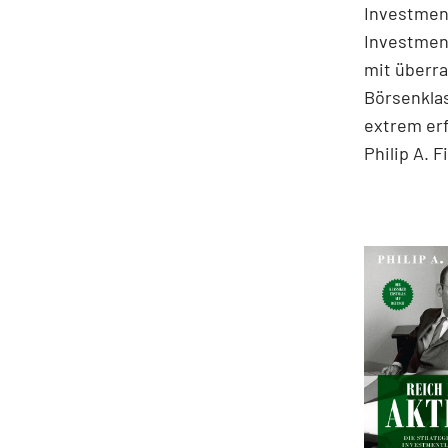
Investment
Investmen
mit überr
Börsenklas
extrem er
Philip A. F