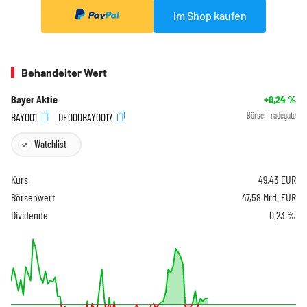
Im Shop kaufen
Behandelter Wert
Bayer Aktie
+0,24
%
BAY001
DE000BAY0017
Börse:
Tradegate
Watchlist
Kurs
49,43
EUR
Börsenwert
47,58 Mrd. EUR
Dividende
0,23 %