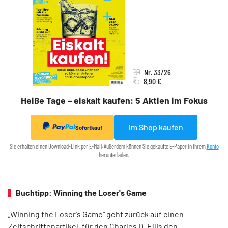
Nr. 33/26
8,90 €
Heiße Tage – eiskalt kaufen: 5 Aktien im Fokus
Im Shop kaufen
Sofortkauf
Sie erhalten einen Download-Link per E-Mail. Außerdem können Sie gekaufte E-Paper in Ihrem
Konto
herunterladen.
Buchtipp: Winning the Loser's Game
„Winning the Loser's Game“ geht zurück auf einen
Zeitschriftenartikel, für den Charles D. Ellis den