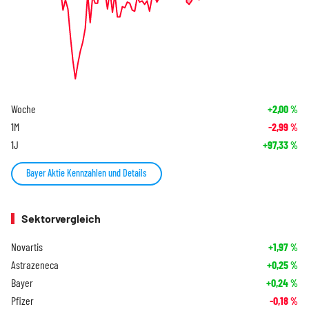
Woche
+2,00
%
1M
-2,99
%
1J
+97,33
%
Bayer Aktie Kennzahlen und Details
Sektorvergleich
Novartis
+1,97
%
Astrazeneca
+0,25
%
Bayer
+0,24
%
Pfizer
-0,18
%