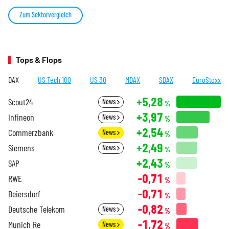
Zum Sektorvergleich
Tops & Flops
DAX
US Tech 100
US 30
MDAX
SDAX
EuroStoxx
+5,28
Scout24
News
%
+3,97
Infineon
News
%
+2,54
Commerzbank
News
%
+2,49
Siemens
News
%
+2,43
SAP
%
-0,71
RWE
%
-0,71
Beiersdorf
%
-0,82
Deutsche Telekom
News
%
-1,72
Munich Re
News
%