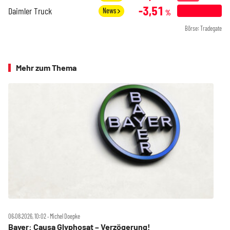
-3,51
Daimler Truck
News
%
Börse: Tradegate
Mehr zum Thema
06.08.2026, 10:02 ‧ Michel Doepke
Bayer: Causa Glyphosat – Verzögerung!