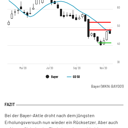
60
50
40
30
Mai '20
Jul '20
Sep '20
Nov '20
Bayer
GD 50
Bayer
(WKN: BAY001)
Bei der Bayer-Aktie droht nach dem jüngsten
Erholungsversuch nun wieder ein Rücksetzer. Aber auch