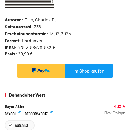
Autoren:
Ellis, Charles D.
Seitenanzahl:
336
Erscheinungstermin:
13.02.2025
Format:
Hardcover
ISBN:
978-3-86470-862-6
Preis:
29,90 €
Im Shop kaufen
Behandelter Wert
Bayer Aktie
-1,12
%
BAY001
DE000BAY0017
Börse:
Tradegate
Watchlist