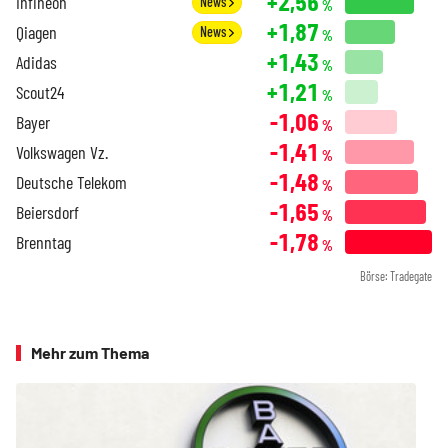
+2,56
Infineon
News
%
+1,87
Qiagen
News
%
+1,43
Adidas
%
+1,21
Scout24
%
-1,06
Bayer
%
-1,41
Volkswagen Vz.
%
-1,48
Deutsche Telekom
%
-1,65
Beiersdorf
%
-1,78
Brenntag
%
Börse: Tradegate
Mehr zum Thema