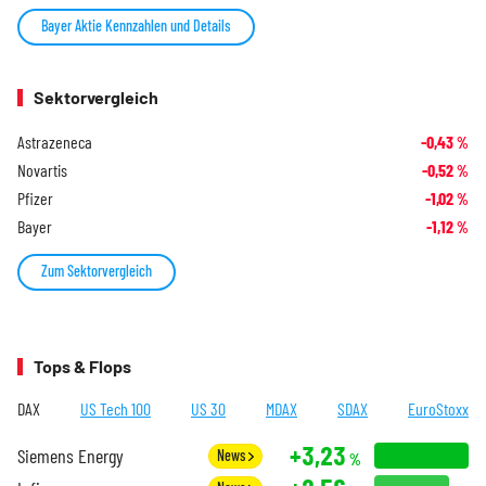
Bayer Aktie Kennzahlen und Details
Sektorvergleich
Astrazeneca
-0,43
%
Novartis
-0,52
%
Pfizer
-1,02
%
Bayer
-1,12
%
Zum Sektorvergleich
Tops & Flops
DAX
US Tech 100
US 30
MDAX
SDAX
EuroStoxx
+3,23
Siemens Energy
News
%