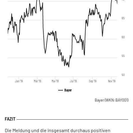
65
60
55
50
Jan '19
Mär '19
Mai '19
Jul '19
Sep '19
Nov '19
Bayer
Bayer
(WKN: BAY001)
Die Meldung und die insgesamt durchaus positiven