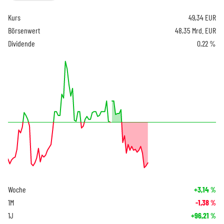
Kurs
49,34
EUR
Börsenwert
48,35 Mrd. EUR
Dividende
0,22 %
Woche
+3,14
%
1M
-1,38
%
1J
+96,21
%