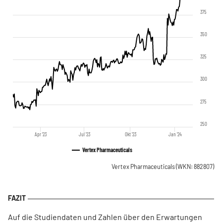
375
350
325
300
275
250
Apr '23
Jul '23
Okt '23
Jan '24
Vertex Pharmaceuticals
Vertex Pharmaceuticals
(WKN: 882807)
Auf die Studiendaten und Zahlen über den Erwartungen