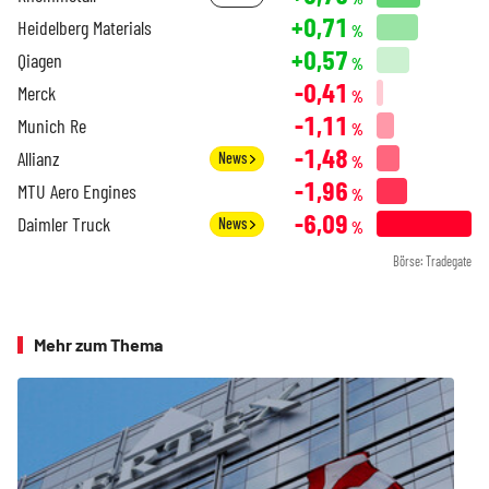
+0,71
Heidelberg Materials
%
+0,57
Qiagen
%
-0,41
Merck
%
-1,11
Munich Re
%
-1,48
Allianz
News
%
-1,96
MTU Aero Engines
%
-6,09
Daimler Truck
News
%
Börse: Tradegate
Mehr zum Thema