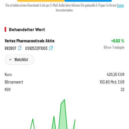
Sie erhalten einen Download-Link per E-Mail. Außerdem können Sie gekaufte E-Paper in Ihrem
Konto
herunterladen.
Behandelter Wert
Vertex Pharmaceuticals Aktie
+0,52
%
882807
US92532F1003
Börse:
Tradegate
Watchlist
Kurs
420,20
EUR
Börsenwert
103,80 Mrd. EUR
KGV
32