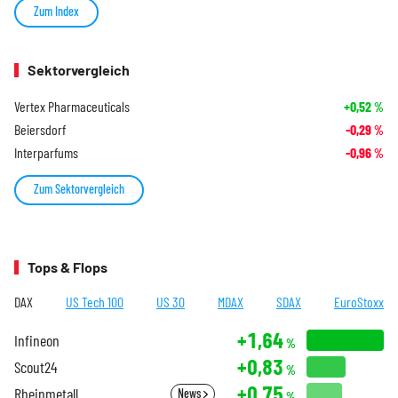
Zum Index
Sektorvergleich
Vertex Pharmaceuticals
+0,52
%
Beiersdorf
-0,29
%
Interparfums
-0,96
%
Zum Sektorvergleich
Tops & Flops
DAX
US Tech 100
US 30
MDAX
SDAX
EuroStoxx
+1,64
Infineon
%
+0,83
Scout24
%
+0,75
Rheinmetall
News
%