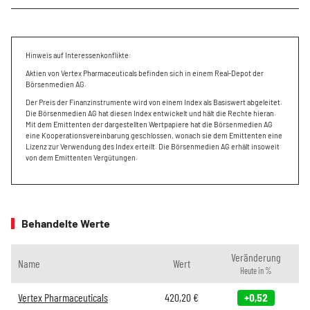
Hinweis auf Interessenkonflikte:
Aktien von Vertex Pharmaceuticals befinden sich in einem Real-Depot der
Börsenmedien AG.
Der Preis der Finanzinstrumente wird von einem Index als Basiswert abgeleitet.
Die Börsenmedien AG hat diesen Index entwickelt und hält die Rechte hieran.
Mit dem Emittenten der dargestellten Wertpapiere hat die Börsenmedien AG
eine Kooperationsvereinbarung geschlossen, wonach sie dem Emittenten eine
Lizenz zur Verwendung des Index erteilt. Die Börsenmedien AG erhält insoweit
von dem Emittenten Vergütungen.
Behandelte Werte
Veränderung
Name
Wert
Heute in %
Vertex Pharmaceuticals
420,20
€
+0,52