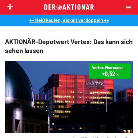
++ Heiß kaufen, eiskalt verdoppeln ++
AKTIONÄR-Depotwert Vertex: Das kann sich
sehen lassen
Vertex Pharmaceuticals
+0,52
%