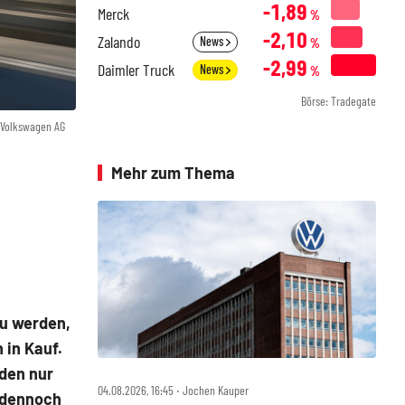
-1,89
Merck
%
-2,10
Zalando
News
%
-2,99
Daimler Truck
News
%
Börse: Tradegate
 Volkswagen AG
Mehr zum Thema
zu werden,
 in Kauf.
den nur
04.08.2026, 16:45 ‧ Jochen Kauper
 dennoch