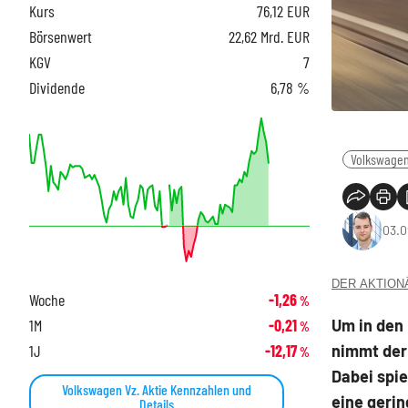
Kurs
76,12
EUR
Börsenwert
22,62 Mrd. EUR
KGV
7
Dividende
6,78 %
Volkswage
03.0
DER AKTIONÄR
Woche
-1,26
%
Um in den
1M
-0,21
%
nimmt der
1J
-12,17
%
Dabei spi
Volkswagen Vz. Aktie Kennzahlen und
eine geri
Details