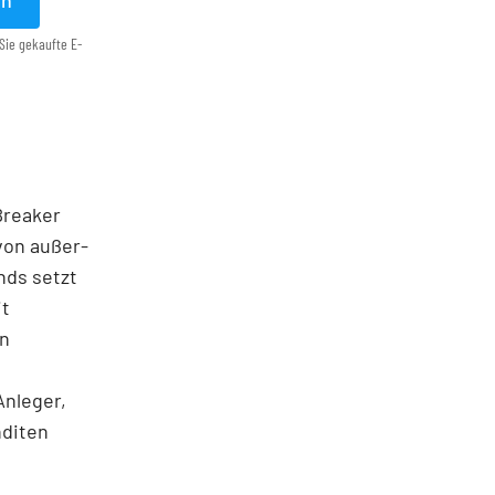
en
Sie gekaufte E-
 Breaker
von außer­
nds setzt
it
en
Anleger,
nditen