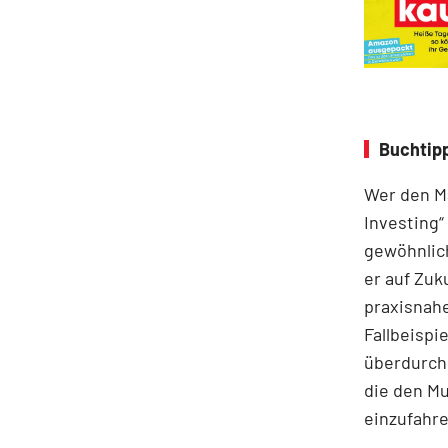
Buchtipp
Wer den Ma
Investing“
gewöhnlich
er auf Zuk
praxisnahe
Fallbeispie
überdurchs
die den M
einzufahre