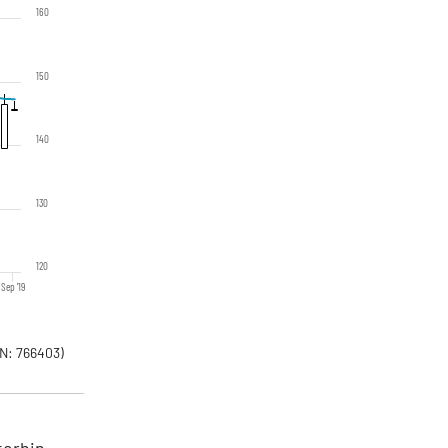
160
150
140
130
120
Sep '19
N: 766403)
terhin