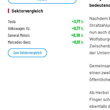
bedeutend 
Sektorvergleich
Nachdem b
Tesla
+3,77
%
Strafzahlu
Volkswagen Vz.
+0,77
%
nun auch 
General Motors
+0,38
%
Wolfsburge
Mercedes-Benz
+0,01
%
Zwischenbe
der Unter
Zum Sektorvergleich
Gemeinsam
einen zwei
öffentlich
Ab Herbst 
Finger sch
ebenfalls 