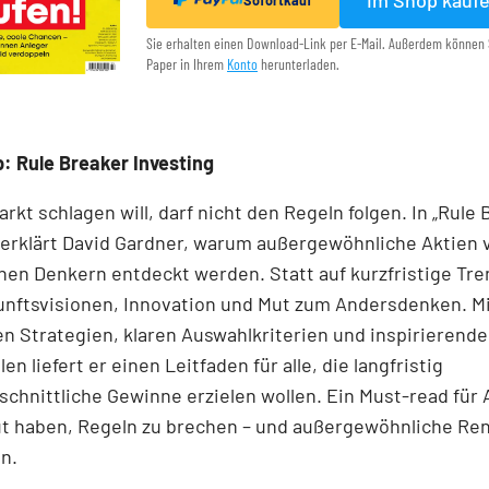
Im Shop kauf
Sofortkauf
Sie erhalten einen Download-Link per E-Mail. Außerdem können 
Paper in Ihrem
Konto
herunterladen.
: Rule Breaker Investing
rkt schlagen will, darf nicht den Regeln folgen. In „Rule
 erklärt David Gardner, warum außergewöhnliche Aktien 
en Denkern entdeckt werden. Statt auf kurzfristige Tre
unftsvisionen, Innovation und Mut zum Andersdenken. M
n Strategien, klaren Auswahlkriterien und inspirierend
len liefert er einen Leit­faden für alle, die langfristig
chnittliche Gewinne erzielen wollen. Ein Must-read für 
ut haben, Regeln zu brechen – und außergewöhnliche Re
n.