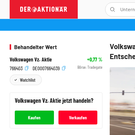
Volkswa
Behandelter Wert
Entsche
Volkswagen Vz. Aktie
+0,77
%
Börse:
Tradegate
766403
DE0007664039
Watchlist
Volkswagen Vz.
Aktie jetzt handeln?
Kaufen
Verkaufen