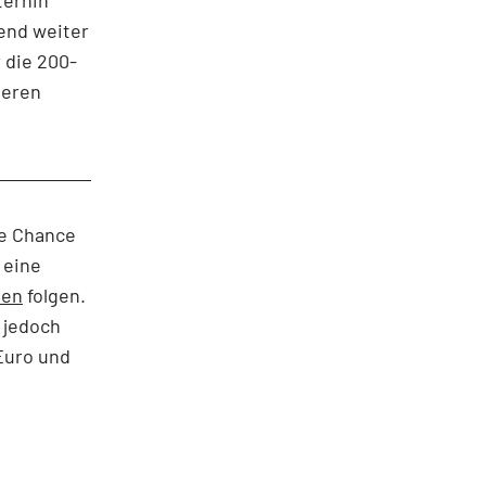
end weiter
 die 200-
teren
ie Chance
 eine
ben
folgen.
 jedoch
Euro und