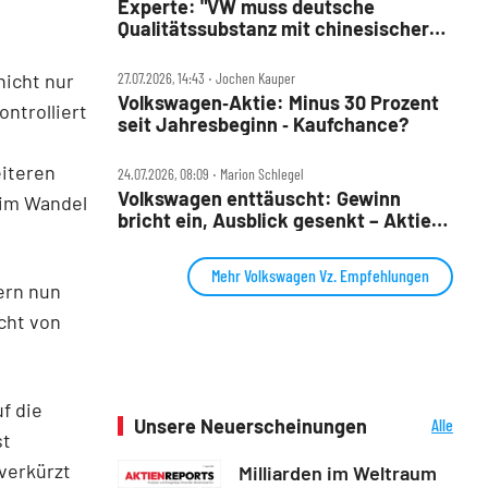
Experte: "VW muss deutsche
Qualitätssubstanz mit chinesischer
Entwicklungsgeschwindigkeit
verbinden"
icht nur
27.07.2026, 14:43 ‧ Jochen Kauper
Volkswagen‑Aktie: Minus 30 Prozent
ontrolliert
seit Jahresbeginn ‑ Kaufchance?
eiteren
24.07.2026, 08:09 ‧ Marion Schlegel
Volkswagen enttäuscht: Gewinn
 im Wandel
bricht ein, Ausblick gesenkt – Aktie
fällt
Mehr Volkswagen Vz. Empfehlungen
ern nun
cht von
f die
Unsere Neuerscheinungen
Alle
st
Neuerscheinungen
 verkürzt
Milliarden im Weltraum