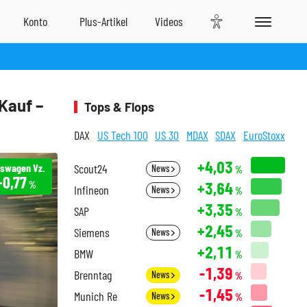
Kauf –
Tops & Flops
DAX
US Tech 100
US 30
MDAX
SDAX
EuroStoxx
+4,03
kswagen Vz.
Scout24
News
%
+0,77
+3,64
%
Infineon
News
%
+3,35
SAP
%
+2,45
Siemens
News
%
+2,11
BMW
%
-1,39
Brenntag
News
%
-1,45
Munich Re
News
%