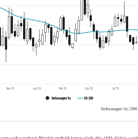
Nov '18
Jan '19
Mär '19
Mai '19
Jul '19
Volkswagen Vz.
GD 200
Volkswagen Vz.
(WK
inem schwachen Marktumfeld kann sich die VW-Aktie wei