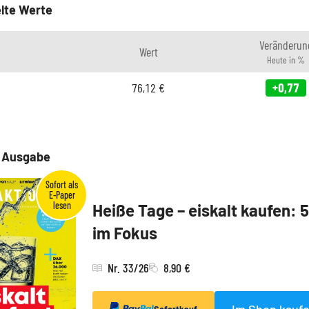
lte Werte
Veränderun
Wert
Heute in %
76,12
€
+0,77
e Ausgabe
Heiße Tage – eiskalt kaufen: 
im Fokus
Nr. 33/26
8,90 €