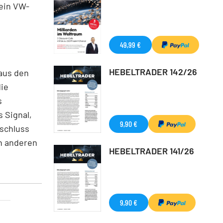
 ein VW-
49,99 €
HEBELTRADER 142/26
 aus den
die
s
 Signal,
9,90 €
sschluss
in anderen
HEBELTRADER 141/26
9,90 €