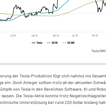
Jul '24
Sep '24
Nov '24
Jan '25
Mär '25
Tesla
GD 50
GD 200
Tesla
(WK
erung der Tesla-Produktion fügt sich nahtlos ins Gesamt
e ein. Doch Anleger sollten trotz all der aktuellen Schw
ümpfe von Tesla in den Bereichen Software, KI und Robo
 lassen. Die Tesla-Aktie konnte trotz Negativschlagzeile
echnische Unterstützung bei rund 220 Dollar bislang hal