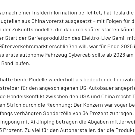
rs
nach einer Insiderinformation berichtet, hat Tesla die
ugteilen aus China vorerst ausgesetzt – mit Folgen für d
 der Zukunftsmodelle, die dadurch später starten könnt
er Start der Serienproduktion des Elektro-Lkw Semi, mi
Güterverkehrsmarkt erschließen will, war für Ende 2025
as erste autonome Fahrzeug Cybercab sollte ab 2026 am
 Band laufen.
hatte beide Modelle wiederholt als bedeutende Innovat
treiber für den angeschlagenen US-Autobauer angepri
nde Handelskonflikt zwischen den USA und China macht T
en Strich durch die Rechnung: Der Konzern war sogar be
fangs verhängten Sonderzölle von 34 Prozent zu tragen.
ingpong mit Xi Jinping betragen die Abgaben mittlerwei
Prozent. Zu viel für den Autohersteller, der die Produk