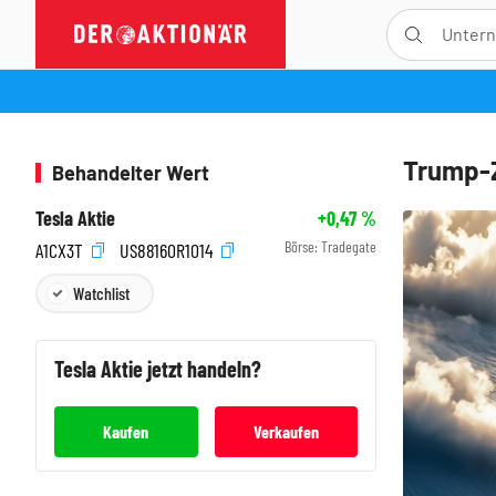
Trump-Z
Behandelter Wert
Tesla Aktie
+0,47
%
Börse:
Tradegate
A1CX3T
US88160R1014
Watchlist
Tesla
Aktie jetzt handeln?
Kaufen
Verkaufen