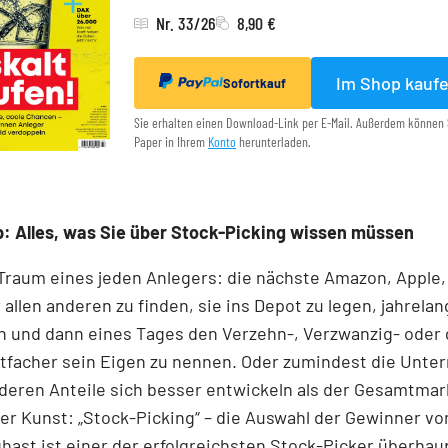
Nr. 33/26
8,90 €
Im Shop kauf
Sofortkauf
Sie erhalten einen Download-Link per E-Mail. Außerdem können 
Paper in Ihrem
Konto
herunterladen.
: Alles, was Sie über Stock-Picking wissen müssen
 Traum eines jeden Anlegers: die nächste Amazon, Apple,
 allen anderen zu finden, sie ins Depot zu legen, jahrelan
n und dann eines Tages den Verzehn-, Verzwanzig- oder 
tfacher sein Eigen zu nennen. Oder zumindest die Unt
 deren Anteile sich besser entwickeln als der Gesamtmar
r Kunst: „Stock-Picking“ – die Auswahl der Gewinner v
nghast ist einer der erfolgreichsten Stock-Picker überhaup