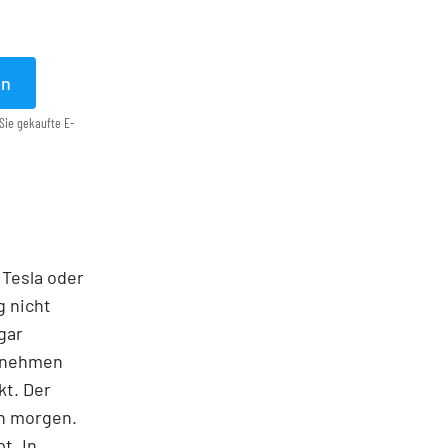
en
Sie gekaufte E-
 Tesla oder
g nicht
gar
ernehmen
kt. Der
on morgen.
t. In