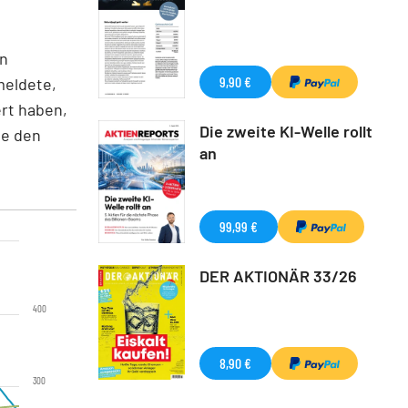
en
9,90 €
eldete,
ert haben,
Die zweite KI-Welle rollt
ie den
an
99,99 €
DER AKTIONÄR 33/26
400
8,90 €
300