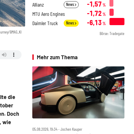
-1,57
Allianz
News
%
-1,72
MTU Aero Engines
%
-6,13
Daimler Truck
News
%
ourney/BMAG_KI
Börse: Tradegate
Mehr zum Thema
lte die
ktober
en. Doch
, wie
05.08.2026, 19:34 ‧ Jochen Kauper