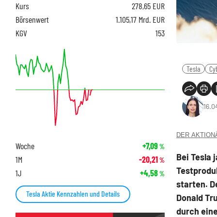
Kurs
278,65
EUR
Börsenwert
1.105,17 Mrd. EUR
KGV
153
Tesla
Cy
16.0
DER AKTIONÄR
Woche
+7,09
%
Bei Tesla 
1M
-20,21
%
Testprodu
1J
+4,58
%
starten. D
Tesla Aktie Kennzahlen und Details
Donald Tru
durch eine