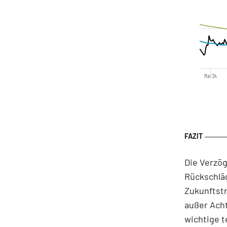
Mai '24
Die Verzög
Rückschläg
Zukunftstr
außer Acht
wichtige t