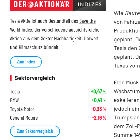
Wie
Reute
Tesla Aktie ist auch Bestandteil des
Save the
von Fahrze
World Index
, der verschiedene aussichtsreiche
Produktion
Aktien aus dem Sektor Nachhaltigkeit, Umwelt
geplant. D
und Klimaschutz bündelt.
Tesla den 
geplant. D
Zum Index
Texas vom
Sektorvergleich
Elon Musk 
Wachstums
Tesla
+0,47
%
eskaliere
BMW
+0,41
%
jedoch ein
Toyota Motor
-0,33
%
Trumps an
General Motors
-2,16
%
dem Zoll-P
Zum Sektorvergleich
Summe 145 