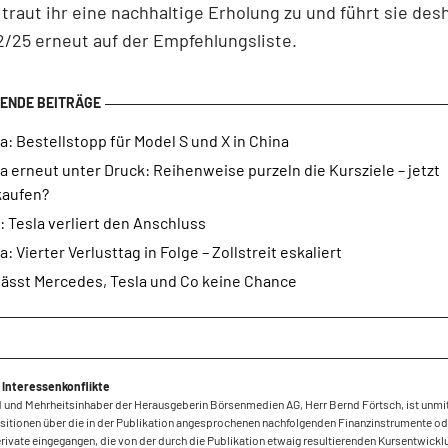
raut ihr eine nachhaltige Erholung zu und führt sie desh
/25 erneut auf der Empfehlungsliste.
a: Bestellstopp für Model S und X in China
a erneut unter Druck: Reihenweise purzeln die Kursziele – jetzt
kaufen?
 Tesla verliert den Anschluss
a: Vierter Verlusttag in Folge – Zollstreit eskaliert
lässt Mercedes, Tesla und Co keine Chance
 Interessenkonflikte
 und Mehrheitsinhaber der Herausgeberin Börsenmedien AG, Herr Bernd Förtsch, ist unmi
sitionen über die in der Publikation angesprochenen nachfolgenden Finanzinstrumente od
ivate eingegangen, die von der durch die Publikation etwaig resultierenden Kursentwickl