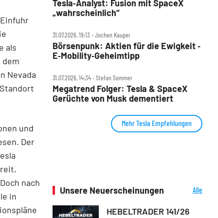
Tesla‑Analyst: Fusion mit SpaceX
„wahrscheinlich“
 Einfuhr
ie
31.07.2026, 19:13 ‧ Jochen Kauper
Börsenpunk: Aktien für die Ewigkeit ‑
e als
E‑Mobility‑Geheimtipp
t dem
 in Nevada
31.07.2026, 14:34 ‧ Stefan Sommer
 Standort
Megatrend Folger: Tesla & SpaceX
Gerüchte von Musk dementiert
Mehr Tesla Empfehlungen
ionen und
esen. Der
esla
reit,
 Doch nach
Unsere Neuerscheinungen
Alle
le in
Neuerscheinungen
tionspläne
HEBELTRADER 141/26