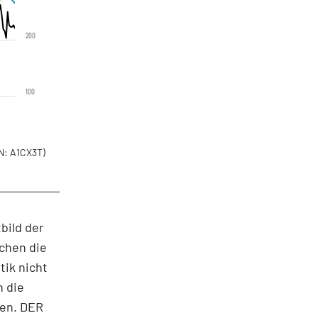
200
100
N: A1CX3T)
bild der
ächen die
tik nicht
n die
ten. DER