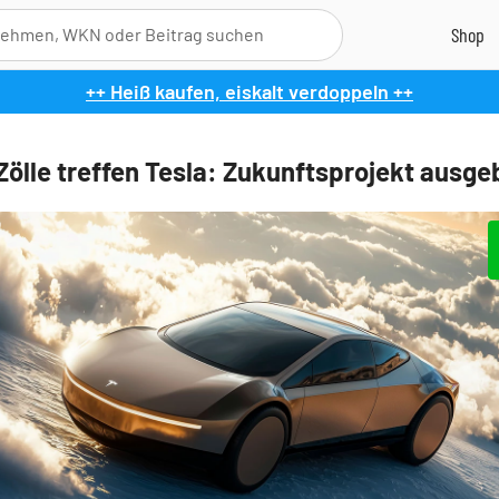
++ Heiß kaufen, eiskalt verdoppeln ++
ölle treffen Tesla: Zukunftsprojekt ausg