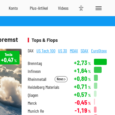
ebremst
Tops & Flops
DAX
US Tech 100
US 30
MDAX
SDAX
EuroStoxx
Tesla
+0,47
%
+2,73
Brenntag
%
+1,64
Infineon
%
+0,80
Rheinmetall
News
%
+0,71
Heidelberg Materials
%
+0,57
Qiagen
%
-0,45
Merck
%
-1,19
Munich Re
%