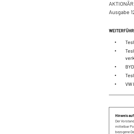
AKTIONÄR t
Ausgabe 12
Tesl
Tesl
ver
BYD:
Tesl
VW 
Hinweis auf
Der Vorstand
mittelbar Po
bezogene Der