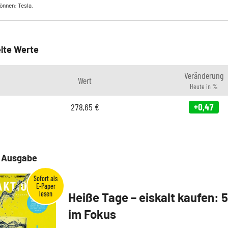
können: Tesla.
lte Werte
Veränderung
Wert
Heute in %
278,65
€
+0,47
e Ausgabe
Heiße Tage – eiskalt kaufen: 
im Fokus