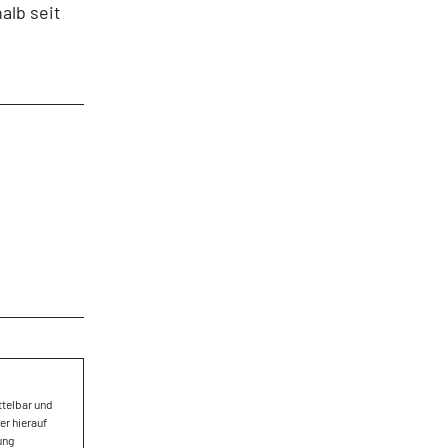
alb seit
ttelbar und
er hierauf
ung