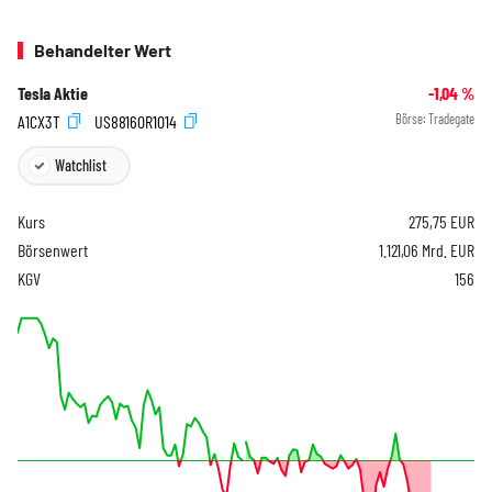
Behandelter Wert
Tesla Aktie
-1,04
%
A1CX3T
US88160R1014
Börse:
Tradegate
Watchlist
Kurs
275,75
EUR
Börsenwert
1.121,06 Mrd. EUR
KGV
156