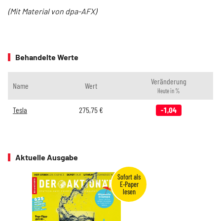
(Mit Material von dpa-AFX)
Behandelte Werte
Veränderung
Name
Wert
Heute in %
Tesla
275,75
€
-1,04
Aktuelle Ausgabe