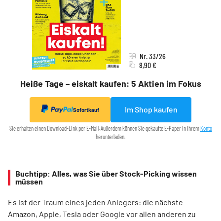
Nr. 33/26
8,90 €
Heiße Tage – eiskalt kaufen: 5 Aktien im Fokus
Im Shop kaufen
Sofortkauf
Sie erhalten einen Download-Link per E-Mail. Außerdem können Sie gekaufte E-Paper in Ihrem
Konto
herunterladen.
Buchtipp: Alles, was Sie über Stock-Picking wissen
müssen
Es ist der Traum eines jeden Anlegers: die nächste
Amazon, Apple, Tesla oder Google vor allen anderen zu