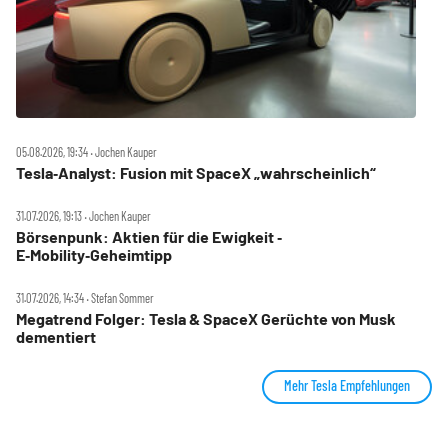
05.08.2026, 19:34 ‧ Jochen Kauper
Tesla‑Analyst: Fusion mit SpaceX „wahrscheinlich“
31.07.2026, 19:13 ‧ Jochen Kauper
Börsenpunk: Aktien für die Ewigkeit ‑
E‑Mobility‑Geheimtipp
31.07.2026, 14:34 ‧ Stefan Sommer
Megatrend Folger: Tesla & SpaceX Gerüchte von Musk
dementiert
Mehr Tesla Empfehlungen