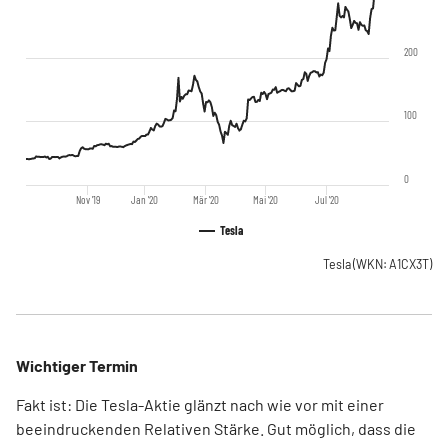
200
100
0
Nov '19
Jan '20
Mär '20
Mai '20
Jul '20
Tesla
Tesla
(WKN: A1CX3T)
Wichtiger Termin
Fakt ist: Die Tesla-Aktie glänzt nach wie vor mit einer
beeindruckenden Relativen Stärke. Gut möglich, dass die