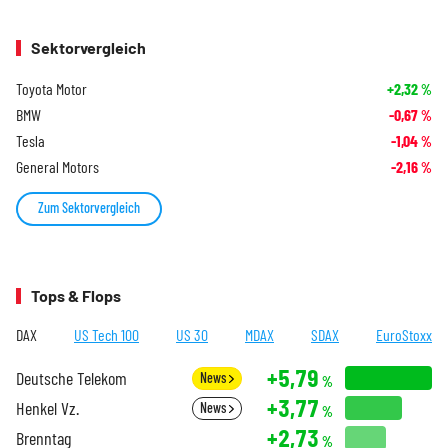
Sektorvergleich
Toyota Motor
+2,32
%
BMW
-0,67
%
Tesla
-1,04
%
General Motors
-2,16
%
Zum Sektorvergleich
Tops & Flops
DAX
US Tech 100
US 30
MDAX
SDAX
EuroStoxx
+5,79
Deutsche Telekom
News
%
+3,77
Henkel Vz.
News
%
+2,73
Brenntag
%