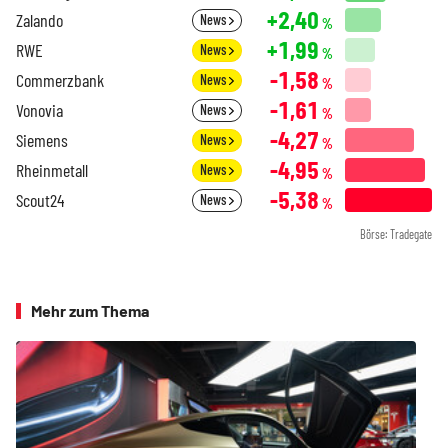
+2,40
Zalando
News
%
+1,99
RWE
News
%
-1,58
Commerzbank
News
%
-1,61
Vonovia
News
%
-4,27
Siemens
News
%
-4,95
Rheinmetall
News
%
-5,38
Scout24
News
%
Börse: Tradegate
Mehr zum Thema