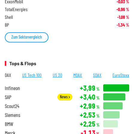
ExxonMobil
-0,03
%
TotalEnergies
-0,96
%
Shell
-1,08
%
BP
-1,34
%
Zum Sektorvergleich
Tops & Flops
DAX
US Tech 100
US 30
MDAX
SDAX
EuroStoxx
+3,99
Infineon
%
+3,40
SAP
News
%
+2,99
Scout24
%
+2,53
Siemens
%
+2,25
BMW
%
-1,13
Merck
%