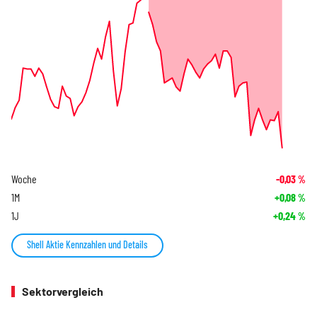
Woche
-0,03
%
1M
+0,08
%
1J
+0,24
%
Shell Aktie Kennzahlen und Details
Sektorvergleich