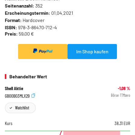
Seitenanzahl:
352
Erscheinungstermin:
01.04.2021
Format:
Hardcover
ISBN:
978-3-86470-712-4
Preis:
59,00 €
Im Shop kaufen
Behandelter Wert
Shell Aktie
-1,08
%
GB00B03MLX29
Börse:
TTMzero
Watchlist
Kurs
38,31
EUR