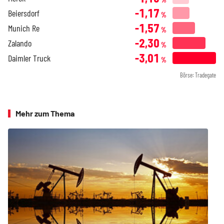
-1,17
Beiersdorf
%
-1,57
Munich Re
%
-2,30
Zalando
%
-3,01
Daimler Truck
%
Börse: Tradegate
Mehr zum Thema