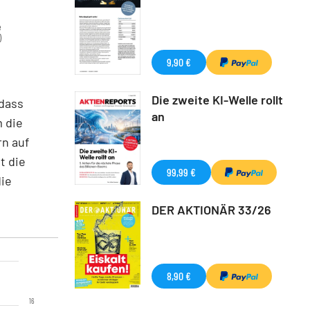
e
)
9,90 €
Die zweite KI-Welle rollt
dass
an
 die
rn auf
t die
99,99 €
die
DER AKTIONÄR 33/26
8,90 €
16