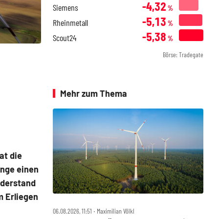
-4,32
Siemens
%
-5,13
Rheinmetall
%
-5,38
Scout24
%
Börse: Tradegate
Mehr zum Thema
at die
enge einen
derstand
m Erliegen
06.08.2026, 11:51 ‧ Maximilian Völkl