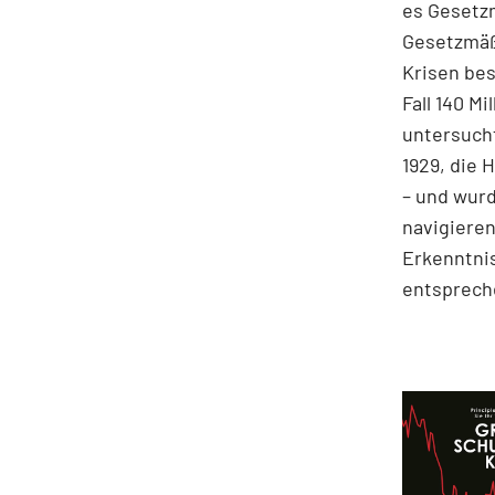
es Gesetz
Gesetzmäßi
Krisen bes
Fall 140 M
untersucht
1929, die 
– und wurd
navigieren
Erkenntnis
entspreche