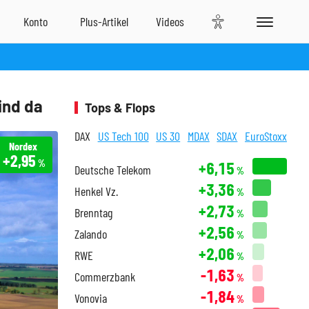
ind da
Tops & Flops
DAX
US Tech 100
US 30
MDAX
SDAX
EuroStoxx
Nordex
+2,95
%
+6,15
Deutsche Telekom
%
+3,36
Henkel Vz.
%
+2,73
Brenntag
%
+2,56
Zalando
%
+2,06
RWE
%
-1,63
Commerzbank
%
-1,84
Vonovia
%