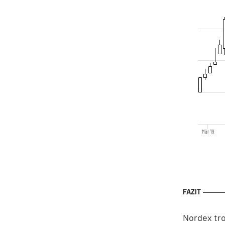
Mär '19
Nordex tro