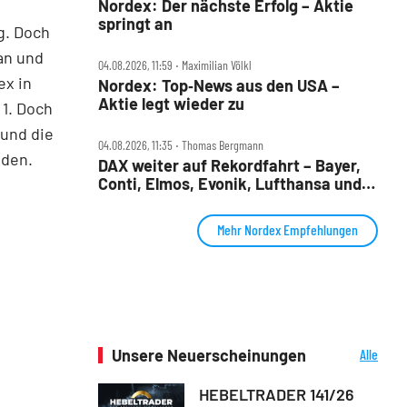
Nordex: Der nächste Erfolg – Aktie
springt an
g. Doch
an und
04.08.2026, 11:59 ‧ Maximilian Völkl
ex in
Nordex: Top‑News aus den USA –
Aktie legt wieder zu
1. Doch
 und die
04.08.2026, 11:35 ‧ Thomas Bergmann
nden.
DAX weiter auf Rekordfahrt – Bayer,
Conti, Elmos, Evonik, Lufthansa und
Nordex im Check
Mehr Nordex Empfehlungen
Unsere Neuerscheinungen
Alle
Neuerscheinungen
HEBELTRADER 141/26