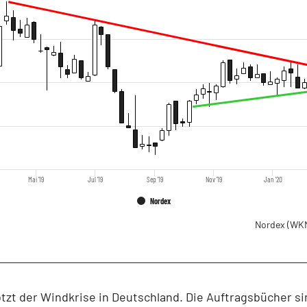
Mai '19
Jul '19
Sep '19
Nov '19
Jan '20
Nordex
Nordex
(WKN
tzt der Windkrise in Deutschland. Die Auftragsbücher sin