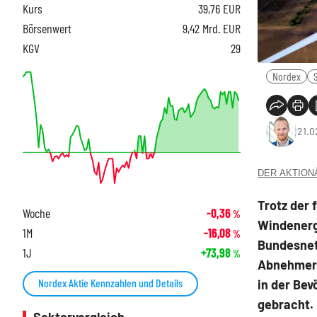
Kurs
39,76
EUR
Börsenwert
9,42 Mrd. EUR
KGV
29
Nordex
21.0
DER AKTIONÄR
Trotz der
Woche
-0,36
%
Windenerg
1M
-16,08
%
Bundesnet
1J
+73,98
%
Abnehmer 
Nordex Aktie Kennzahlen und Details
in der Be
gebracht.