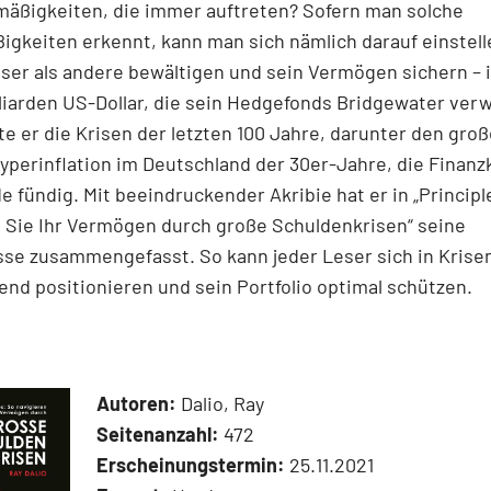
mäßigkeiten, die immer auftreten? Sofern man solche
gkeiten erkennt, kann man sich nämlich darauf einstell
ser als andere bewältigen und sein Vermögen sichern – i
illiarden US-Dollar, die sein Hedgefonds Bridgewater verw
e er die Krisen der letzten 100 Jahre, darunter den gro
Hyperinflation im Deutschland der 30er-Jahre, die Finanz
e fündig. Mit beeindruckender Akribie hat er in „Principl
 Sie Ihr Vermögen durch große Schuldenkrisen“ seine
se zusammengefasst. So kann jeder Leser sich in Krise
nd positionieren und sein Portfolio optimal schützen.
Autoren:
Dalio, Ray
Seitenanzahl:
472
Erscheinungstermin:
25.11.2021