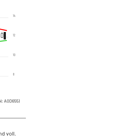
14
12
10
8
: A0D655)
d voll.