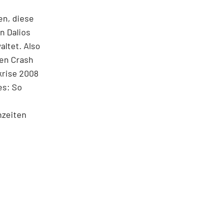
en, diese
n Dalios
altet. Also
ßen Crash
krise 2008
es: So
nzeiten