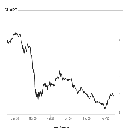
7
6
5
4
3
Jan '20
Mär '20
Mai '20
Jul '20
Sep '20
Nov '20
Gazprom