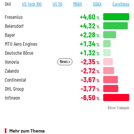
DAX
US Tech 100
US 30
MDAX
SDAX
EuroStoxx
+4,60
Fresenius
%
+4,32
Beiersdorf
%
+2,28
Bayer
%
+1,34
MTU Aero Engines
%
+1,32
Deutsche Börse
%
-2,35
Vonovia
News
%
-2,72
Zalando
%
-3,67
Continental
%
-3,77
DHL Group
%
-6,50
Infineon
%
Börse: Tradegate
Mehr zum Thema