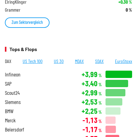
ElringKlinger
+0,30
%
Grammer
0
%
Zum Sektorvergleich
Tops & Flops
DAX
US Tech 100
US 30
MDAX
SDAX
EuroStoxx
+3,99
Infineon
%
+3,40
SAP
%
+2,99
Scout24
%
+2,53
Siemens
%
+2,25
BMW
%
-1,13
Merck
%
-1,17
Beiersdorf
%