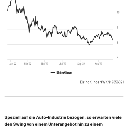
10
8
6
4
Jan '22
Mär '22
Mai '22
Jul '22
Sep '22
Nov '22
ElringKlinger
ElringKlinger
(WKN: 785602)
Speziell auf die Auto-Industrie bezogen, so erwarten viele
den Swing von einem Unterangebot hin zu einem