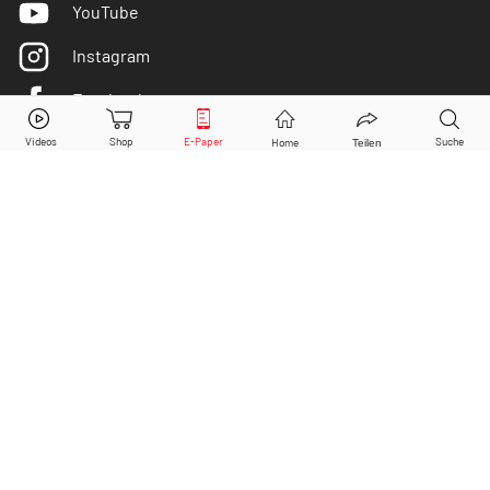
YouTube
Instagram
Facebook
ElringKlinger
Aktie jetzt handeln?
Twitter
Kaufen
Verkaufen
DER AKTIONÄR ist IVW-geprüft
© Copyright 2026 Börsenmedien AG. Alle Rechte
vorbehalten.