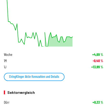
Woche
+4,69
%
1M
-0,40
%
1J
+13,99
%
ElringKlinger Aktie Kennzahlen und Details
Sektorvergleich
Dürr
+0,33
%