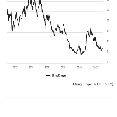
25
20
15
10
5
0
2012
2014
2016
2018
2020
2022
ElringKlinger
ElringKlinger
(WKN: 785602)