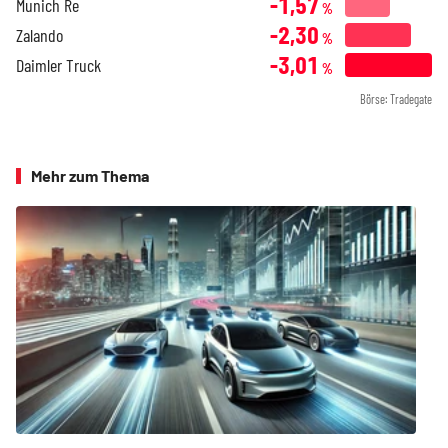
-1,57
Munich Re
%
-2,30
Zalando
%
-3,01
Daimler Truck
%
Börse: Tradegate
Mehr zum Thema