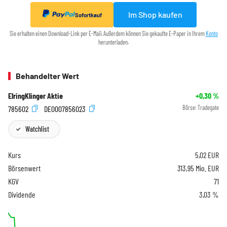
Im Shop kaufen
Sofortkauf
Sie erhalten einen Download-Link per E-Mail. Außerdem können Sie gekaufte E-Paper in Ihrem
Konto
herunterladen.
Behandelter Wert
ElringKlinger Aktie
+0,30
%
785602
DE0007856023
Börse:
Tradegate
Watchlist
Kurs
5,02
EUR
Börsenwert
313,95 Mio. EUR
KGV
71
Dividende
3,03 %