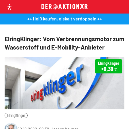
++ Heiß kaufen, eiskalt verdoppeln ++
ElringKlinger: Vom Verbrennungsmotor zum
Wasserstoff und E-Mobility-Anbieter
ElringKlinger
+0,30
%
ElringKlinger
20.12.2022, 09:59
‧
Jochen Kauper