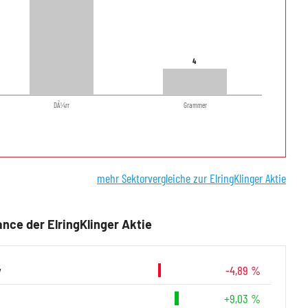
4
4
DÃ¼rr
Grammer
mehr Sektorvergleiche zur ElringKlinger Aktie
nce der ElringKlinger Aktie
y
-4,89 %
+9,03 %