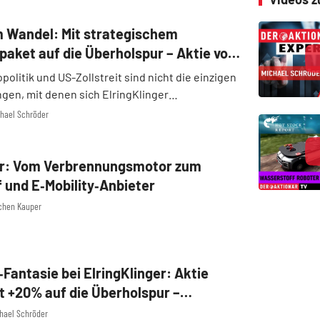
im Wandel: Mit strategischem
ket auf die Überholspur – Aktie vor
politik und US-Zollstreit sind nicht die einzigen
gen, mit denen sich ElringKlinger
zen muss. Trotz einer breiten und durchaus
chael Schröder
fstellung ist das Unternehmen mit dem stetigen
...
er: Vom Verbrennungsmotor zum
 und E‑Mobility‑Anbieter
ochen Kauper
‑Fantasie bei ElringKlinger: Aktie
t +20% auf die Überholspur –
bt Starthilfe
chael Schröder