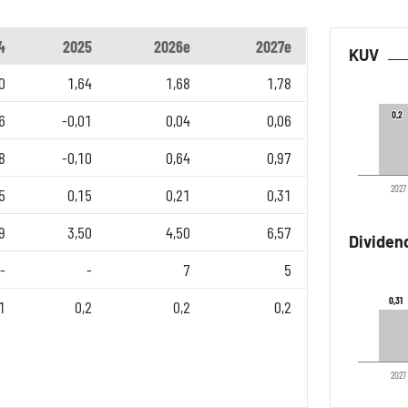
4
2025
2026e
2027e
KUV
0
1,64
1,68
1,78
0,2
0,2
6
-0,01
0,04
0,06
8
-0,10
0,64
0,97
2027
5
0,15
0,21
0,31
9
3,50
4,50
6,57
Dividen
-
-
7
5
0,31
0,31
1
0,2
0,2
0,2
2027