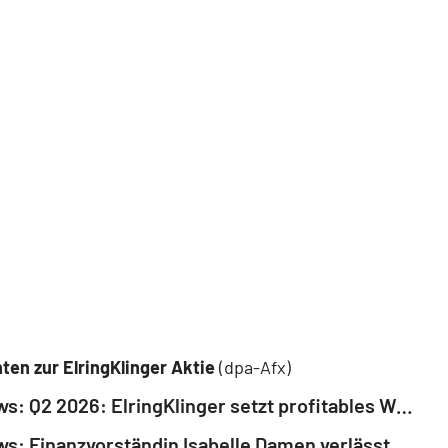
ten zur ElringKlinger Aktie
(dpa-Afx)
EQS-News: Q2 2026: ElringKlinger setzt profitables Wachstum und E-Mobility-Hochläufe erfolgreich fort (deutsch)
EQS-News: Finanzvorständin Isabelle Damen verlässt ElringKlinger zum Jahresende (deutsch)