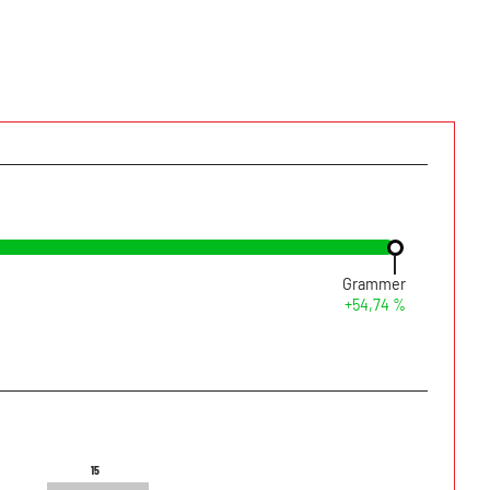
Grammer
+54,74 %
15
15