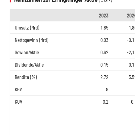
2023
202
Umsatz (Mrd)
1,85
1,8
Nettogewinn (Mrd)
0,03
-0,1
Gewinn/Aktie
0,62
-2,1
Dividende/Aktie
0,15
0,1
Rendite (%)
2,72
3,5
KGV
9
KUV
0,2
0,