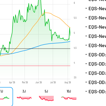
6
5,5
5
4,5
EQS-DD: 
EQS-DD: 
4
EQS-DD: 
3,5
EQS-DD: 
6
Apr '26
Mai '26
Jun '26
Jul '26
Aug '26
EQS-DD: 
1J
3J
5J
10J