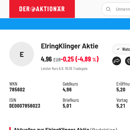
ElringKlinger Aktie
Watc
E
4,96
-0,25
(
-4,89
)
EUR
%
Letzter Kurs
6.8. 18:36
Tradegate
WKN
Geldkurs
Eröffn
785602
4,96
5,20
ISIN
Briefkurs
Vortag
DE0007856023
5,01
5,21
Aktuelles zur ElringKlinger Aktie
(Redaktion)