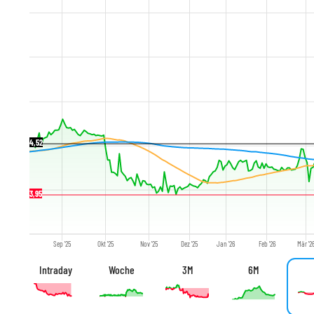
4,52
3,95
Sep '25
Okt '25
Nov '25
Dez '25
Jan '26
Feb '26
Mär '2
Intraday
Woche
3M
6M