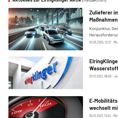
Zulieferer 
Maßnahmenpa
Kaufsignal
Konjunktur, Geo
Herausforderun
auseinanderset
03.05.2025, 12:27 ‧ Mi
innovativen Au
Wandel in der B 
ElringKling
Wasserstoff
20.12.2022, 09:59 ‧ J
E‑Mobilitäts
wechselt mi
JPMorgan gi
05.01.2022, 13:44 ‧ Mi