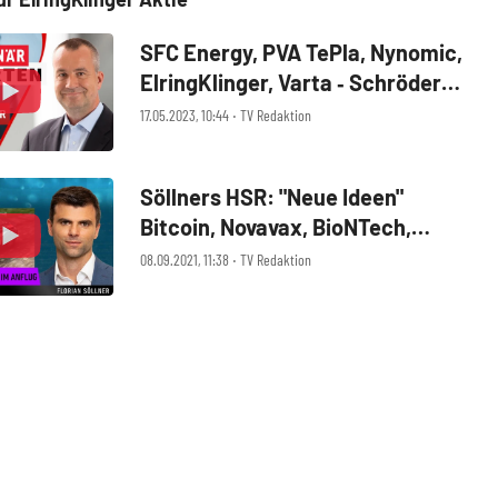
SFC Energy, PVA TePla, Nynomic,
ElringKlinger, Varta ‑ Schröders
Nebenwerte‑Watchlist
17.05.2023, 10:44 ‧ TV Redaktion
Söllners HSR: "Neue Ideen"
Bitcoin, Novavax, BioNTech,
Volkswagen, SFC, Tesla, Valneva,
08.09.2021, 11:38 ‧ TV Redaktion
FACC