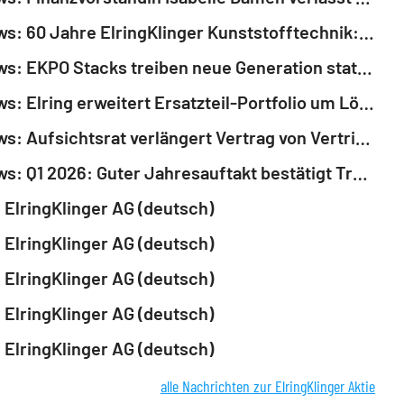
EQS-News: 60 Jahre ElringKlinger Kunststofftechnik: Vom regionalen Hersteller zum internationalen Spezialisten (deutsch)
EQS-News: EKPO Stacks treiben neue Generation stationärer Energiesysteme von zepp.solutions an (deutsch)
EQS-News: Elring erweitert Ersatzteil-Portfolio um Lösungen für Nutzfahrzeuge asiatischer OEMs (deutsch)
EQS-News: Aufsichtsrat verlängert Vertrag von Vertriebsvorstand Dirk Willers (deutsch)
EQS-News: Q1 2026: Guter Jahresauftakt bestätigt Transformationskurs (deutsch)
ElringKlinger AG (deutsch)
ElringKlinger AG (deutsch)
ElringKlinger AG (deutsch)
ElringKlinger AG (deutsch)
ElringKlinger AG (deutsch)
alle Nachrichten zur ElringKlinger Aktie