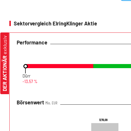
Sektorvergleich ElringKlinger Aktie
exklusiv
Performance
DER AKTIONÄR
Dürr
-13,57 %
Börsenwert
Mio. EUR
1276,09
1276,09