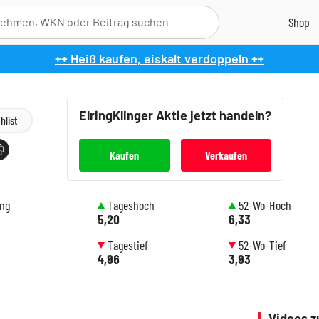
++ Heiß kaufen, eiskalt verdoppeln ++
ElringKlinger
Aktie jetzt handeln?
hlist
Kaufen
Verkaufen
ung
Tageshoch
52-Wo-Hoch
5,20
6,33
Tagestief
52-Wo-Tief
4,96
3,93
Videos z