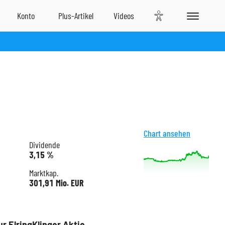
Chart ansehen
Dividende
3,15 %
Marktkap.
301,91 Mio. EUR
ur ElringKlinger Aktie