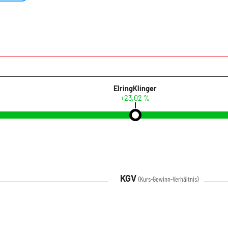
ElringKlinger
+23,02 %
KGV
(Kurs-Gewinn-Verhältnis)