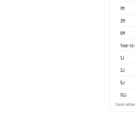
1M
3M
6M
Year-to
1J
3J
5J
10J
Stand: letzte