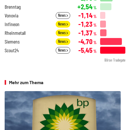
+2,54
Brenntag
%
-1,14
Vonovia
News
%
-1,23
Infineon
News
%
-1,37
Rheinmetall
News
%
-4,70
Siemens
News
%
-5,45
Scout24
News
%
Börse: Tradegate
Mehr zum Thema