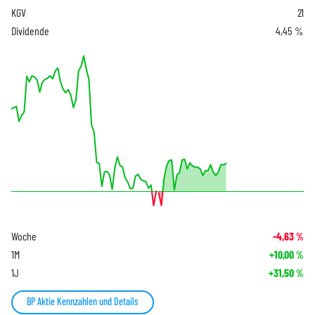
KGV
21
Dividende
4,45 %
Woche
-4,63
%
1M
+10,00
%
1J
+31,50
%
BP Aktie Kennzahlen und Details