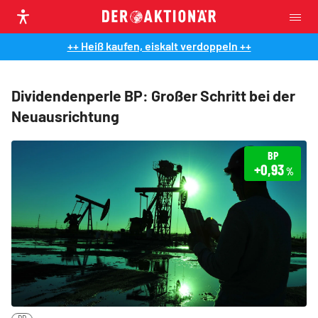
++ Heiß kaufen, eiskalt verdoppeln ++
Dividendenperle BP: Großer Schritt bei der
Neuausrichtung
BP
+0,93
%