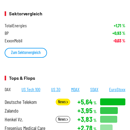
Sektorvergleich
TotalEnergies
+1,71
%
BP
+0,93
%
ExxonMobil
-0,03
%
Zum Sektorvergleich
Tops & Flops
DAX
US Tech 100
US 30
MDAX
SDAX
EuroStoxx
+5,64
Deutsche Telekom
News
%
+3,95
Zalando
%
+3,83
Henkel Vz.
News
%
+2,78
Fresenius Medical Care
%