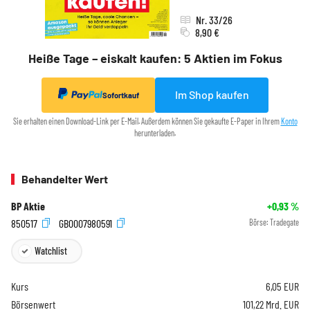
Nr. 33/26
8,90 €
Heiße Tage – eiskalt kaufen: 5 Aktien im Fokus
Im Shop kaufen
Sofortkauf
Sie erhalten einen Download-Link per E-Mail. Außerdem können Sie gekaufte E-Paper in Ihrem
Konto
herunterladen.
Behandelter Wert
BP Aktie
+0,93
%
850517
GB0007980591
Börse:
Tradegate
Watchlist
Kurs
6,05
EUR
Börsenwert
101,22 Mrd. EUR