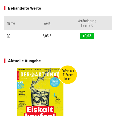
Behandelte Werte
Veränderung
Name
Wert
Heute in %
BP
6,05
€
+0,93
Aktuelle Ausgabe