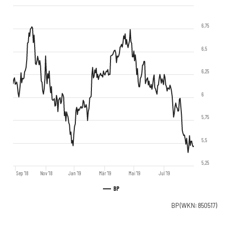
6,75
6,5
6,25
6
5,75
5,5
5,25
Sep '18
Nov '18
Jan '19
Mär '19
Mai '19
Jul '19
BP
BP
(WKN: 850517)