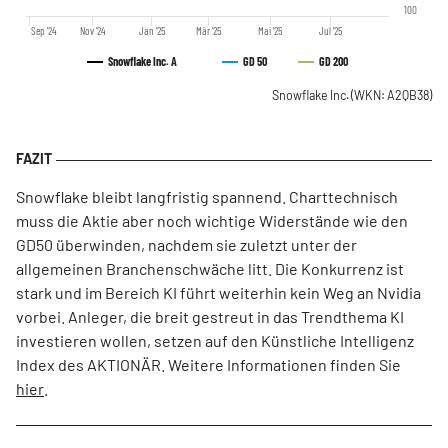
100
Sep '24
Nov '24
Jan '25
Mär '25
Mai '25
Jul '25
Snowflake Inc. A
GD 50
GD 200
Snowflake Inc.
(WKN: A2QB38)
Snowflake bleibt langfristig spannend. Charttechnisch
muss die Aktie aber noch wichtige Widerstände wie den
GD50 überwinden, nachdem sie zuletzt unter der
allgemeinen Branchenschwäche litt. Die Konkurrenz ist
stark und im Bereich KI führt weiterhin kein Weg an Nvidia
vorbei.
Anleger, die breit gestreut in das Trendthema KI
investieren wollen, setzen auf den Künstliche Intelligenz
Index des AKTIONÄR. Weitere Informationen finden Sie
hier
.