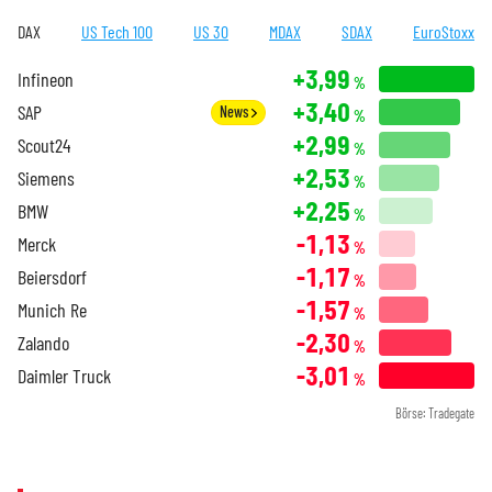
DAX
US Tech 100
US 30
MDAX
SDAX
EuroStoxx
+3,99
Infineon
%
+3,40
SAP
News
%
+2,99
Scout24
%
+2,53
Siemens
%
+2,25
BMW
%
-1,13
Merck
%
-1,17
Beiersdorf
%
-1,57
Munich Re
%
-2,30
Zalando
%
-3,01
Daimler Truck
%
Börse: Tradegate