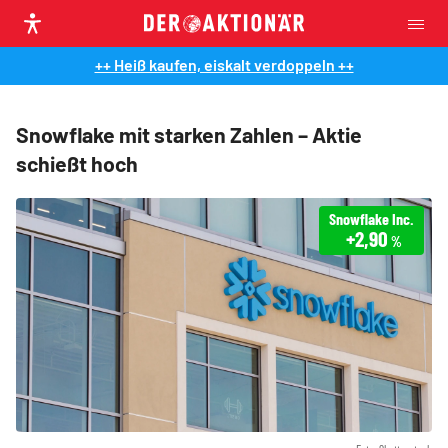
++ Heiß kaufen, eiskalt verdoppeln ++
Snowflake mit starken Zahlen – Aktie
schießt hoch
Snowflake Inc.
+2,90
%