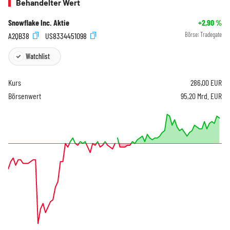
Behandelter Wert
Snowflake Inc. Aktie
+2,90
%
A2QB38
US8334451098
Börse:
Tradegate
Watchlist
Kurs
286,00
EUR
Börsenwert
95,20 Mrd. EUR