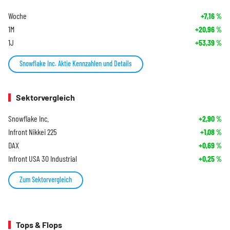
Woche
+7,16
%
1M
+20,96
%
1J
+53,39
%
Snowflake Inc. Aktie Kennzahlen und Details
Sektorvergleich
Snowflake Inc.
+2,90
%
Infront Nikkei 225
+1,08
%
DAX
+0,69
%
Infront USA 30 Industrial
+0,25
%
Zum Sektorvergleich
Tops & Flops