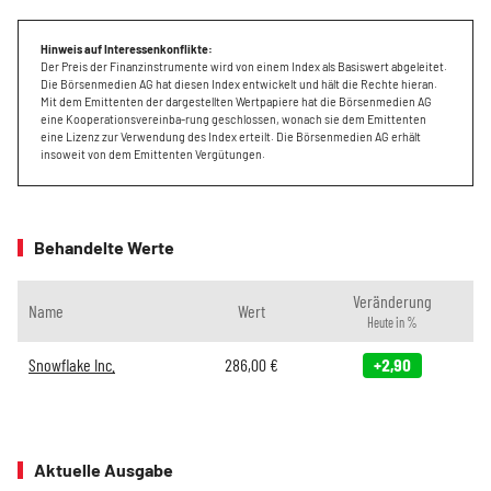
Hinweis auf Interessenkonflikte:
Der Preis der Finanzinstrumente wird von einem Index als Basiswert abgeleitet.
Die Börsenmedien AG hat diesen Index entwickelt und hält die Rechte hieran.
Mit dem Emittenten der dargestellten Wertpapiere hat die Börsenmedien AG
eine Kooperationsvereinba-rung geschlossen, wonach sie dem Emittenten
eine Lizenz zur Verwendung des Index erteilt. Die Börsenmedien AG erhält
insoweit von dem Emittenten Vergütungen.
Behandelte Werte
Veränderung
Name
Wert
Heute in %
Snowflake Inc.
286,00
€
+2,90
Aktuelle Ausgabe