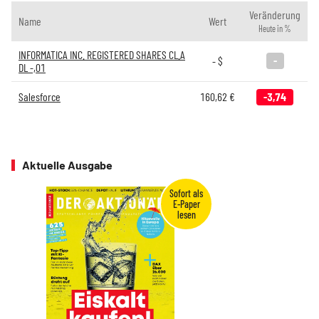
Veränderung
Name
Wert
Heute in %
INFORMATICA INC. REGISTERED SHARES CL.A
-
-
$
DL -,01
Salesforce
160,62
€
-3,74
Aktuelle Ausgabe