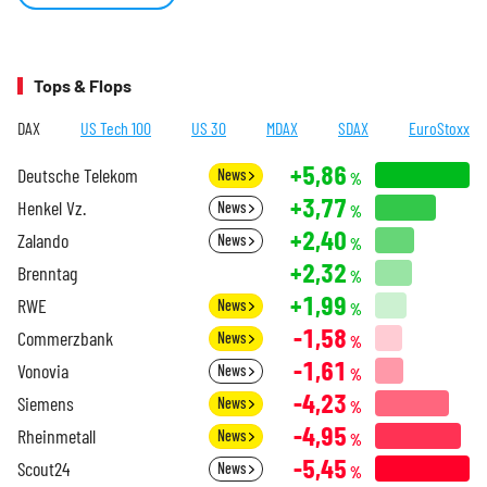
Tops & Flops
DAX
US Tech 100
US 30
MDAX
SDAX
EuroStoxx
+5,86
Deutsche Telekom
News
%
+3,77
Henkel Vz.
News
%
+2,40
Zalando
News
%
+2,32
Brenntag
%
+1,99
RWE
News
%
-1,58
Commerzbank
News
%
-1,61
Vonovia
News
%
-4,23
Siemens
News
%
-4,95
Rheinmetall
News
%
-5,45
Scout24
News
%