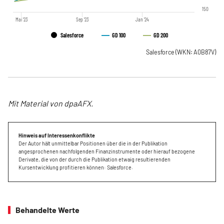
150
Mai '23
Sep '23
Jan '24
Salesforce
GD 100
GD 200
Salesforce
(WKN: A0B87V)
Mit Material von dpaAFX.
Hinweis auf Interessenkonflikte
Der Autor hält unmittelbar Positionen über die in der Publikation
angesprochenen nachfolgenden Finanzinstrumente oder hierauf bezogene
Derivate, die von der durch die Publikation etwaig resultierenden
Kursentwicklung profitieren können: Salesforce.
Behandelte Werte