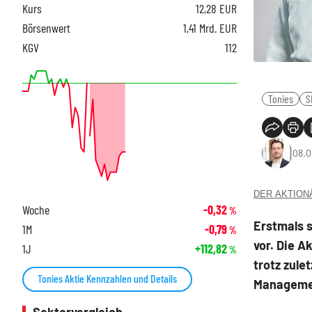
Kurs
12,28
EUR
Börsenwert
1,41 Mrd. EUR
KGV
112
Tonies
S
08.0
DER AKTIONÄR
Woche
-0,32
%
Erstmals 
1M
-0,79
%
vor. Die A
1J
+112,82
%
trotz zul
Tonies Aktie Kennzahlen und Details
Managemen