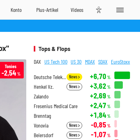
ox"
Tops & Flops
DAX
US Tech 100
US 30
MDAX
SDAX
EuroStoxx
Tonies
-2,54
%
+6,70
Deutsche Telekom
News
%
+3,62
Henkel Vz.
News
%
+2,69
Zalando
%
+2,47
Fresenius Medical Care
%
+1,84
Brenntag
%
-0,85
Vonovia
News
%
-1,07
Beiersdorf
News
%