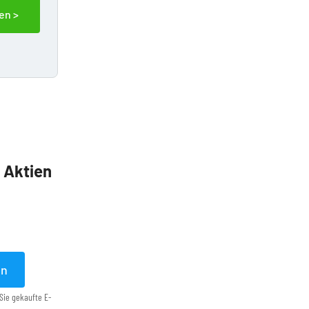
en >
5 Aktien
en
Sie gekaufte E-