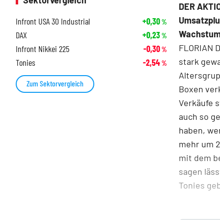
Sektorvergleich
DER AKTIO
Umsatzplu
Infront USA 30 Industrial
+0,30
%
Wachstum.
DAX
+0,23
%
FLORIAN DR
Infront Nikkei 225
-0,30
%
stark gewa
Tonies
-2,54
%
Altersgru
Zum Sektorvergleich
Boxen verk
Verkäufe s
auch so ge
haben, wer
mehr um 20
mit dem be
sagen läss
Tonies geb