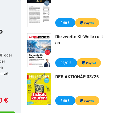
9,90 €
o
Die zweite KI-Welle rollt
an
DF oder
der
99,99 €
en
ilität
DER AKTIONÄR 33/26
0 €
8,90 €