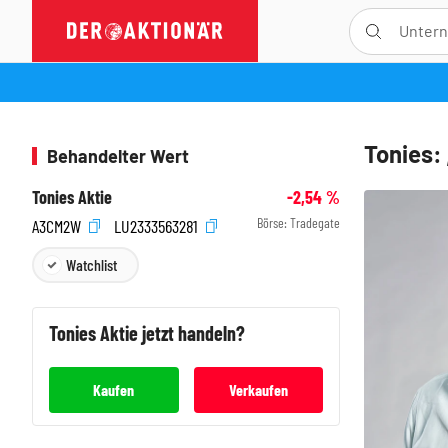
Tonies: 
Behandelter Wert
Tonies Aktie
-2,54
%
Börse:
Tradegate
A3CM2W
LU2333563281
Watchlist
Tonies
Aktie jetzt handeln?
Kaufen
Verkaufen