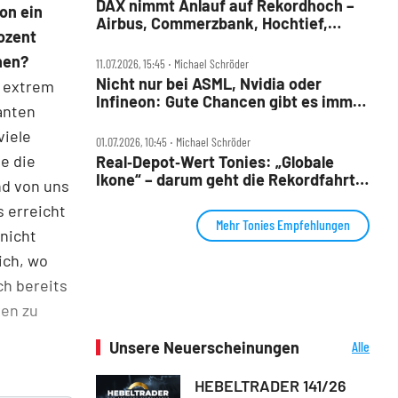
DAX nimmt Anlauf auf Rekordhoch –
on ein
Airbus, Commerzbank, Hochtief,
ozent
LPKF, TKMS und Tonies im Check
nen?
11.07.2026, 15:45 ‧ Michael Schröder
Nicht nur bei ASML, Nvidia oder
6 extrem
Infineon: Gute Chancen gibt es immer
anten
wieder – man muss sie nur nutzen!
viele
01.07.2026, 10:45 ‧ Michael Schröder
e die
Real‑Depot‑Wert Tonies: „Globale
Ikone“ – darum geht die Rekordfahrt
nd von uns
jetzt weiter
s erreicht
Mehr Tonies Empfehlungen
nicht
ich, wo
ch bereits
xen zu
Unsere Neuerscheinungen
Alle
Neuerscheinungen
HEBELTRADER 141/26