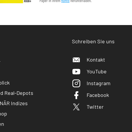
Paper in Ihrem
Konto
herunterladen.
Schreiben Sie uns
Kontakt
r
YouTube
lick
Instagram
nd Real-Depots
Facebook
NÄR Indizes
Twitter
hop
en