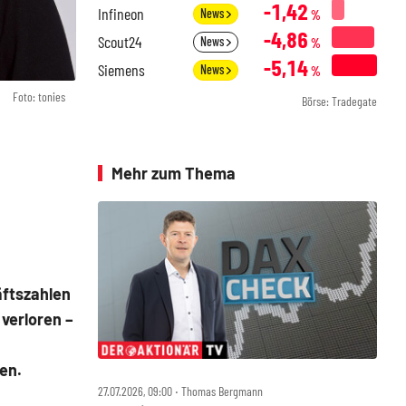
-1,42
Infineon
News
%
-4,86
Scout24
News
%
-5,14
Siemens
News
%
Foto: tonies
Börse: Tradegate
Mehr zum Thema
äftszahlen
 verloren –
en.
27.07.2026, 09:00 ‧ Thomas Bergmann