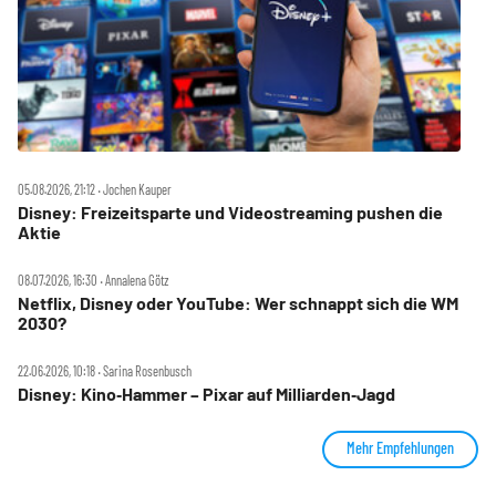
05.08.2026, 21:12 ‧ Jochen Kauper
Disney: Freizeitsparte und Videostreaming pushen die
Aktie
08.07.2026, 16:30 ‧ Annalena Götz
Netflix, Disney oder YouTube: Wer schnappt sich die WM
2030?
22.06.2026, 10:18 ‧ Sarina Rosenbusch
Disney: Kino‑Hammer – Pixar auf Milliarden‑Jagd
Mehr Empfehlungen