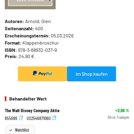
Autoren:
Arnold, Glen
Seitenanzahl:
400
Erscheinungstermin:
05.03.2026
Format:
Klappenbroschur
ISBN:
978-3-68932-037-9
Preis:
24,90 €
Im Shop kaufen
Behandelter Wert
The Walt Disney Company Aktie
+2,96
%
855686
US2546871060
Börse:
Tradegate
Watchlist