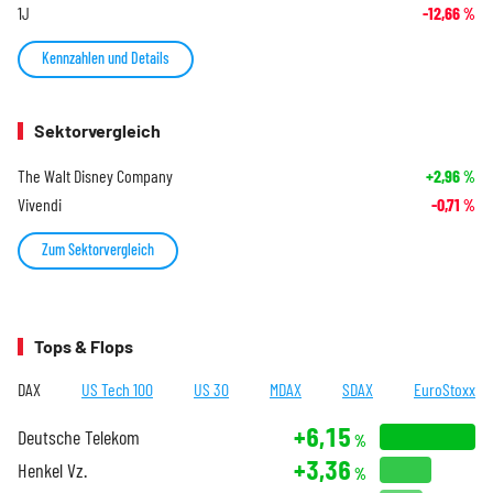
1J
-12,66
%
Kennzahlen und Details
Sektorvergleich
The Walt Disney Company
+2,96
%
Vivendi
-0,71
%
Zum Sektorvergleich
Tops & Flops
DAX
US Tech 100
US 30
MDAX
SDAX
EuroStoxx
+6,15
Deutsche Telekom
%
+3,36
Henkel Vz.
%