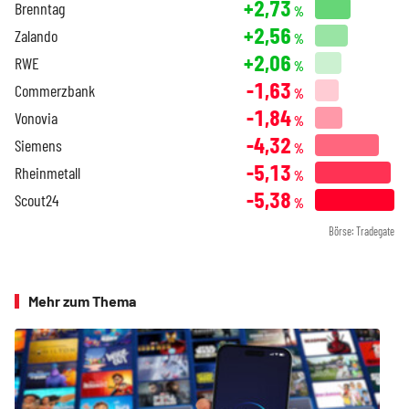
+2,73
Brenntag
%
+2,56
Zalando
%
+2,06
RWE
%
-1,63
Commerzbank
%
-1,84
Vonovia
%
-4,32
Siemens
%
-5,13
Rheinmetall
%
-5,38
Scout24
%
Börse: Tradegate
Mehr zum Thema