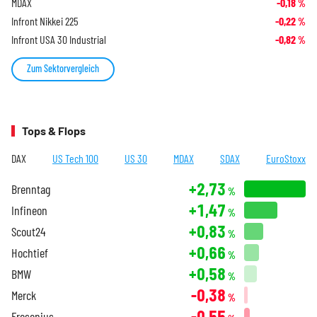
MDAX
-0,18
%
Infront Nikkei 225
-0,22
%
Infront USA 30 Industrial
-0,82
%
Zum Sektorvergleich
Tops & Flops
DAX
US Tech 100
US 30
MDAX
SDAX
EuroStoxx
+2,73
Brenntag
%
+1,47
Infineon
%
+0,83
Scout24
%
+0,66
Hochtief
%
+0,58
BMW
%
-0,38
Merck
%
-0,55
Fresenius