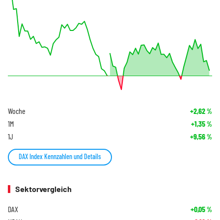
Woche
+2,62
%
1M
+1,35
%
1J
+9,56
%
DAX Index Kennzahlen und Details
Sektorvergleich
DAX
+0,05
%