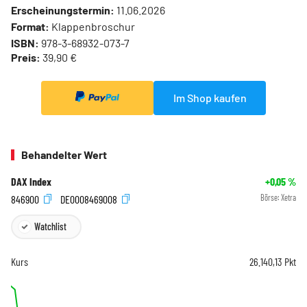
Erscheinungstermin:
11.06.2026
Format:
Klappenbroschur
ISBN:
978-3-68932-073-7
Preis:
39,90 €
Im Shop kaufen
Behandelter Wert
DAX Index
+0,05
%
846900
DE0008469008
Börse:
Xetra
Watchlist
Kurs
26.140,13
Pkt