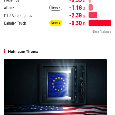
%
-1,16
Allianz
News
%
-2,39
MTU Aero Engines
%
-6,30
Daimler Truck
News
%
Börse: Tradegate
Mehr zum Thema