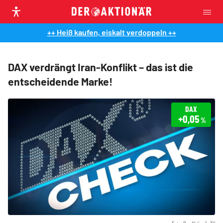
++ Heiß kaufen, eiskalt verdoppeln ++
DAX verdrängt Iran-Konflikt – das ist die
entscheidende Marke!
DAX
+0,05
%