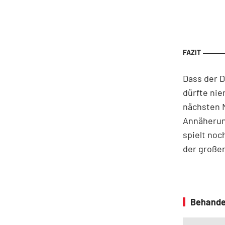
Dass der 
dürfte ni
nächsten M
Annäherung
spielt noc
der großen
Behande