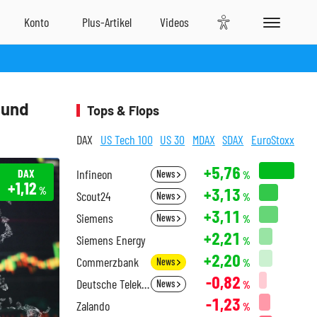
 und
Tops & Flops
DAX
US Tech 100
US 30
MDAX
SDAX
EuroStoxx
+5,76
DAX
Infineon
News
%
+1,12
+3,13
%
Scout24
News
%
+3,11
Siemens
News
%
+2,21
Siemens Energy
%
+2,20
Commerzbank
News
%
-0,82
Deutsche Telekom
News
%
-1,23
Zalando
%