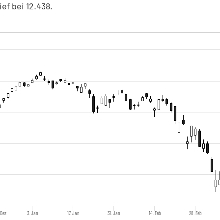
ief bei 12.438.
 Dez
3. Jan
17. Jan
31. Jan
14. Feb
28. Feb