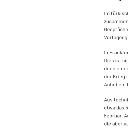
Im türkis
zusammen,
Gespräche 
Vortagesg
In Frankfu
Dies ist s
denn einer
der Krieg 
Anheben de
Aus techni
etwa das 
Februar. A
die aber a