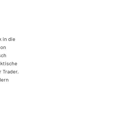
 in die
ton
sch
aktische
 Trader,
dern