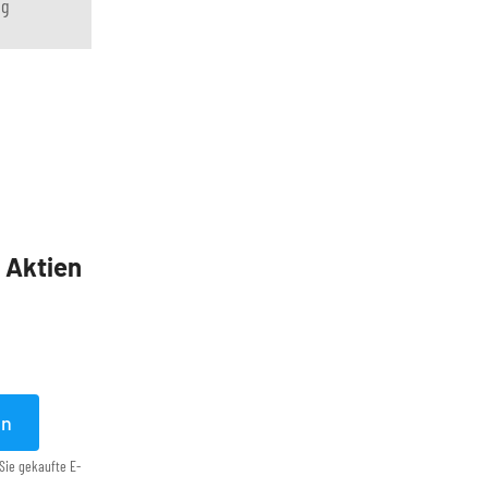
ng
5 Aktien
en
Sie gekaufte E-