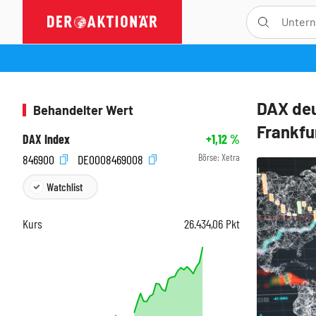
DAX deu
Behandelter Wert
Frankfu
DAX Index
+1,12
%
Börse:
Xetra
846900
DE0008469008
Watchlist
Kurs
26.434,06
Pkt