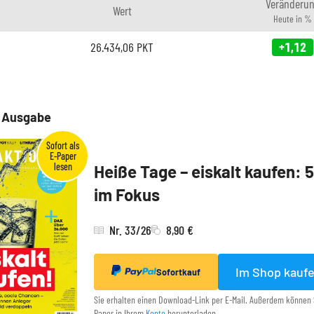
Veränderu
Wert
Heute in %
26.434,06
PKT
+1,12
e Ausgabe
Heiße Tage – eiskalt kaufen: 
im Fokus
Nr. 33/26
8,90 €
Im Shop kauf
Sofortkauf
Sie erhalten einen Download-Link per E-Mail. Außerdem können 
Paper in Ihrem
Konto
herunterladen.