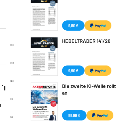
9,90 €
HEBELTRADER 141/26
16k
15k
9,90 €
14k
Die zweite KI-Welle rollt
an
13k
99,99 €
12k