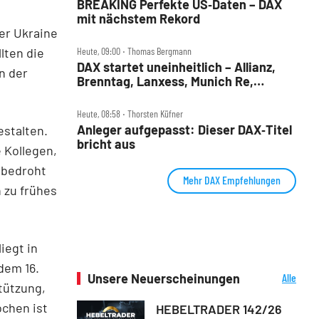
BREAKING Perfekte US‑Daten – DAX
mit nächstem Rekord
er Ukraine
lten die
Heute, 09:00 ‧ Thomas Bergmann
DAX startet uneinheitlich – Allianz,
n der
Brenntag, Lanxess, Munich Re,
Porsche SE, SUSS MicroTec im Check
Heute, 08:58 ‧ Thorsten Küfner
Anleger aufgepasst: Dieser DAX‑Titel
estalten.
bricht aus
e Kollegen,
 bedroht
Mehr DAX Empfehlungen
n zu frühes
iegt in
dem 16.
Unsere Neuerscheinungen
Alle
tützung,
Neuerscheinungen
ochen ist
HEBELTRADER 142/26