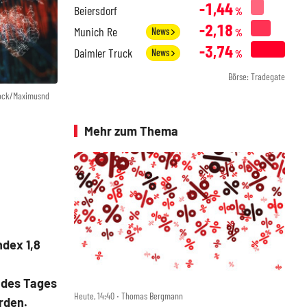
-1,44
Beiersdorf
%
-2,18
Munich Re
News
%
-3,74
Daimler Truck
News
%
Börse: Tradegate
tock/Maximusnd
Mehr zum Thema
ndex 1,8
 des Tages
Heute, 14:40 ‧ Thomas Bergmann
rden.