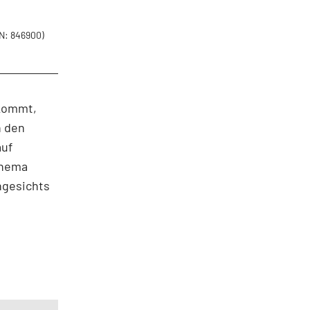
N: 846900)
kkommt,
n den
auf
thema
ngesichts