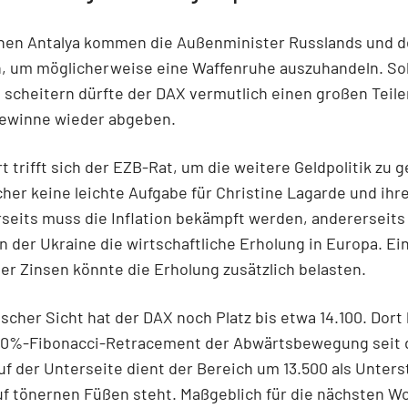
chen Antalya kommen die Außenminister Russlands und d
 um möglicherweise eine Waffenruhe auszuhandeln. Sol
scheitern dürfte der DAX vermutlich einen großen Teile
ewinne wieder abgeben.
rt trifft sich der EZB-Rat, um die weitere Geldpolitik zu g
icher keine leichte Aufgabe für Christine Lagarde und ihr
seits muss die Inflation bekämpft werden, andererseits
in der Ukraine die wirtschaftliche Erholung in Europa. Ei
r Zinsen könnte die Erholung zusätzlich belasten.
scher Sicht hat der DAX noch Platz bis etwa 14.100. Dort l
50%-Fibonacci-Retracement der Abwärtsbewegung seit 
uf der Unterseite dient der Bereich um 13.500 als Unters
uf tönernen Füßen steht. Maßgeblich für die nächsten W