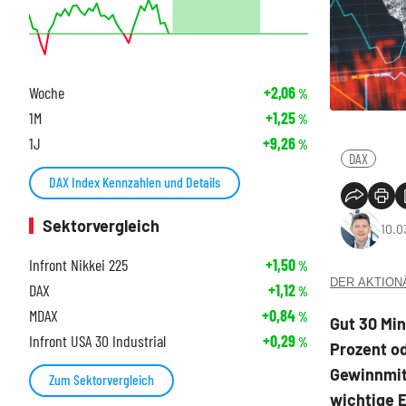
Woche
+2,06
%
1M
+1,25
%
1J
+9,26
%
DAX
DAX Index Kennzahlen und Details
Sektorvergleich
10.0
Infront Nikkei 225
+1,50
%
DER AKTIONÄR
DAX
+1,12
%
MDAX
+0,84
%
Gut 30 Min
Infront USA 30 Industrial
+0,29
%
Prozent od
Gewinnmit
Zum Sektorvergleich
wichtige E