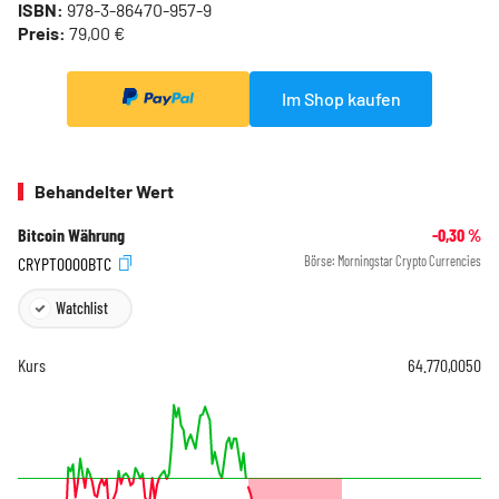
ISBN:
978-3-86470-957-9
Preis:
79,00 €
Im Shop kaufen
Behandelter Wert
Bitcoin Währung
-0,30
%
CRYPT0000BTC
Börse:
Morningstar Crypto Currencies
Watchlist
Kurs
64.770,0050