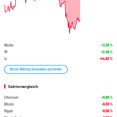
Woche
+3,29
%
1M
+2,48
%
1J
-44,62
%
Bitcoin Währung Kennzahlen und Details
Sektorvergleich
Ethereum
+0,60
%
Bitcoin
-0,30
%
Ripple
-0,56
%