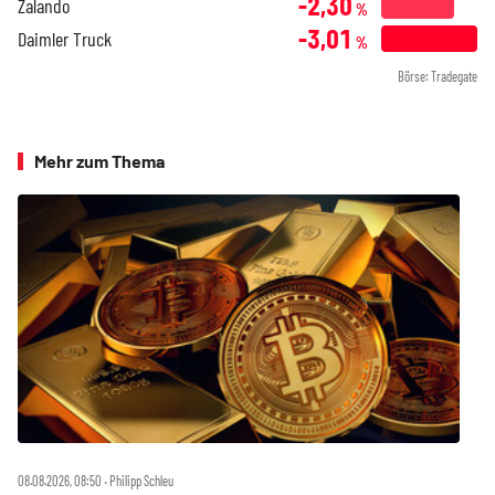
-2,30
Zalando
%
-3,01
Daimler Truck
%
Börse: Tradegate
Mehr zum Thema
08.08.2026, 08:50 ‧ Philipp Schleu