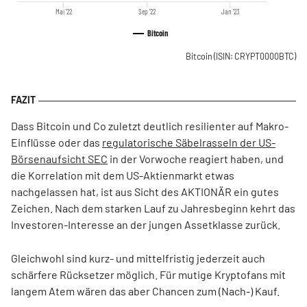
Mai '22
Sep '22
Jan '23
Bitcoin
Bitcoin
(ISIN: CRYPT0000BTC)
Dass Bitcoin und Co zuletzt deutlich resilienter auf Makro-
Einflüsse oder das
regulatorische Säbelrasseln der US-
Börsenaufsicht SEC
in der Vorwoche reagiert haben, und
die Korrelation mit dem US-Aktienmarkt etwas
nachgelassen hat, ist aus Sicht des AKTIONÄR ein gutes
Zeichen. Nach dem starken Lauf zu Jahresbeginn kehrt das
Investoren-Interesse an der jungen Assetklasse zurück.
Gleichwohl sind kurz- und mittelfristig jederzeit auch
schärfere Rücksetzer möglich. Für mutige Kryptofans mit
langem Atem wären das aber Chancen zum (Nach-) Kauf.