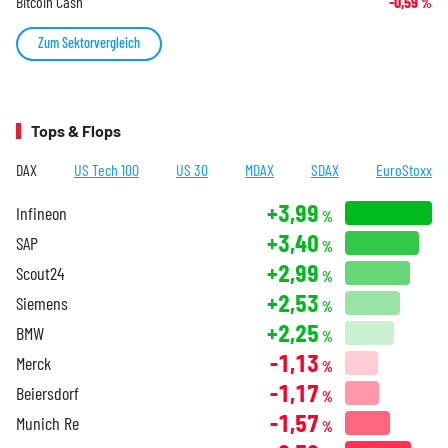
Bitcoin Cash
-0,59
%
Zum Sektorvergleich
Tops & Flops
DAX
US Tech 100
US 30
MDAX
SDAX
EuroStoxx
+3,99
Infineon
%
+3,40
SAP
%
+2,99
Scout24
%
+2,53
Siemens
%
+2,25
BMW
%
-1,13
Merck
%
-1,17
Beiersdorf
%
-1,57
Munich Re
%